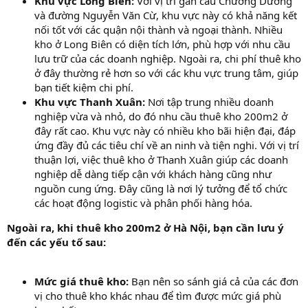
Khu vực Long Biên:
Với vị trí gần cầu Chương Dương
và đường Nguyễn Văn Cừ, khu vực này có khả năng kết
nối tốt với các quận nội thành và ngoại thành. Nhiều
kho ở Long Biên có diện tích lớn, phù hợp với nhu cầu
lưu trữ của các doanh nghiệp. Ngoài ra, chi phí thuê kho
ở đây thường rẻ hơn so với các khu vực trung tâm, giúp
bạn tiết kiệm chi phí.
Khu vực Thanh Xuân:
Nơi tập trung nhiều doanh
nghiệp vừa và nhỏ, do đó nhu cầu thuê kho 200m2 ở
đây rất cao. Khu vực này có nhiều kho bãi hiện đại, đáp
ứng đầy đủ các tiêu chí về an ninh và tiện nghi. Với vị trí
thuận lợi, việc thuê kho ở Thanh Xuân giúp các doanh
nghiệp dễ dàng tiếp cận với khách hàng cũng như
nguồn cung ứng. Đây cũng là nơi lý tưởng để tổ chức
các hoạt động logistic và phân phối hàng hóa.
Ngoài ra, khi thuê kho 200m2 ở Hà Nội, bạn cần lưu ý
đến các yếu tố sau:
Mức giá thuê kho:
Bạn nên so sánh giá cả của các đơn
vị cho thuê kho khác nhau để tìm được mức giá phù