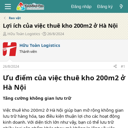
Đăng nhập
Đăng ký
Rao vặt
Lợi ích của việc thuê kho 200m2 ở Hà Nội
T
N
Hữu Toàn Logistics
26/8/2024
á
g
c
à
Hữu Toàn Logistics
g
y
Thành viên
i
đ
ả
ă
n
26/8/2024
#1
g
Ưu điểm của việc thuê kho 200m2 ở
Hà Nội
Tăng cường không gian lưu trữ
Việc thuê kho 200m2 ở Hà Nội giúp bạn mở rộng không gian
lưu trữ hàng hóa, tạo điều kiện thuận lợi cho các hoạt động
kinh doanh. Với diện tích lớn như vậy, bạn có thể lưu trữ
nhiều loại sản phẩm khác nhau mà không lo lắng về việc