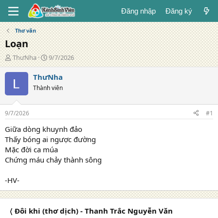
Đăng nhập
Đăng ký
Thơ văn
Loạn
T
N
ThưNha
9/7/2026
á
g
c
à
ThưNha
g
y
Thành viên
i
đ
ả
ă
n
9/7/2026
#1
g
Giữa dòng khuynh đảo
Thấy bóng ai ngược đường
Mặc đời ca múa
Chứng máu chảy thành sông
-HV-
〈 Đôi khi (thơ dịch) - Thanh Trắc Nguyễn Văn