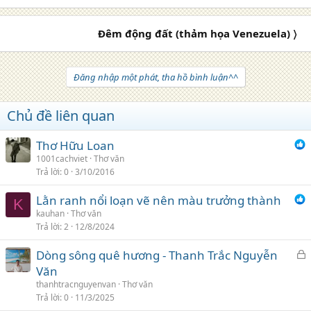
Đêm động đất (thảm họa Venezuela) 〉
Đăng nhập một phát, tha hồ bình luận^^
Chủ đề liên quan
Thơ Hữu Loan
1001cachviet
Thơ văn
Trả lời
0
3/10/2016
Lằn ranh nổi loạn vẽ nên màu trưởng thành
K
kauhan
Thơ văn
Trả lời
2
12/8/2024
K
Dòng sông quê hương - Thanh Trắc Nguyễn
h
Văn
ó
thanhtracnguyenvan
Thơ văn
a
Trả lời
0
11/3/2025