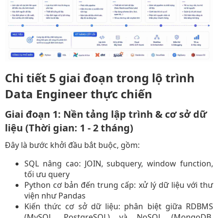
Chi tiết 5 giai đoạn trong lộ trình
Data Engineer thực chiến
Giai đoạn 1: Nền tảng lập trình & cơ sở dữ
liệu (Thời gian: 1 - 2 tháng)
Đây là bước khởi đầu bắt buộc, gồm:
SQL nâng cao: JOIN, subquery, window function,
tối ưu query​
Python cơ bản đến trung cấp: xử lý dữ liệu với thư
viện như Pandas​
Kiến thức cơ sở dữ liệu: phân biệt giữa RDBMS
(MySQL, PostgreSQL) và NoSQL (MongoDB,