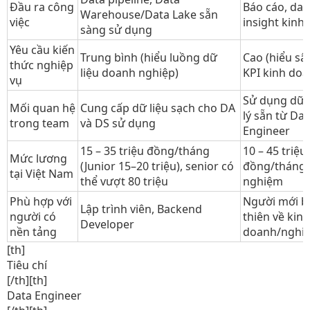
Đầu ra công
Báo cáo, da
Warehouse/Data Lake sẵn
việc
insight kinh
sàng sử dụng
Yêu cầu kiến
Trung bình (hiểu luồng dữ
Cao (hiểu sâ
thức nghiệp
liệu doanh nghiệp)
KPI kinh doa
vụ
Sử dụng dữ l
Mối quan hệ
Cung cấp dữ liệu sạch cho DA
lý sẵn từ Dat
trong team
và DS sử dụng
Engineer
15 – 35 triệu đồng/tháng
10 – 45 triệu
Mức lương
(Junior 15–20 triệu), senior có
đồng/tháng 
tại Việt Nam
thể vượt 80 triệu
nghiệm
Phù hợp với
Người mới b
Lập trình viên, Backend
người có
thiên về kinh
Developer
nền tảng
doanh/nghiệ
[th]
Tiêu chí​
[/th][th]
Data Engineer​