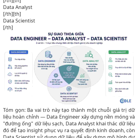
[/th][th]
Data Analyst​
[/th][th]
Data Scientist​
[/th]​
Tóm gọn: Ba vai trò này tạo thành một chuỗi giá trị dữ
liệu hoàn chỉnh — Data Engineer xây dựng nền móng và
"đường ống" dữ liệu sạch, Data Analyst khai thác dữ liệu
đó để tạo insight phục vụ ra quyết định kinh doanh, còn
Data Scientist sử dụng dữ liệu để xây dựng mô hình dự