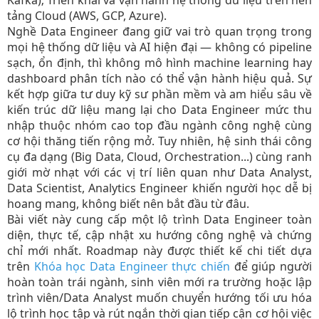
tảng Cloud (AWS, GCP, Azure).
Nghề Data Engineer đang giữ vai trò quan trọng trong
mọi hệ thống dữ liệu và AI hiện đại — không có pipeline
sạch, ổn định, thì không mô hình machine learning hay
dashboard phân tích nào có thể vận hành hiệu quả. Sự
kết hợp giữa tư duy kỹ sư phần mềm và am hiểu sâu về
kiến trúc dữ liệu mang lại cho Data Engineer mức thu
nhập thuộc nhóm cao top đầu ngành công nghệ cùng
cơ hội thăng tiến rộng mở. Tuy nhiên, hệ sinh thái công
cụ đa dạng (Big Data, Cloud, Orchestration...) cùng ranh
giới mờ nhạt với các vị trí liên quan như Data Analyst,
Data Scientist, Analytics Engineer khiến người học dễ bị
hoang mang, không biết nên bắt đầu từ đâu.
Bài viết này cung cấp một lộ trình Data Engineer toàn
diện, thực tế, cập nhật xu hướng công nghệ và chứng
chỉ mới nhất. Roadmap này được thiết kế chi tiết dựa
trên
Khóa học Data Engineer thực chiến
để giúp người
hoàn toàn trái ngành, sinh viên mới ra trường hoặc lập
trình viên/Data Analyst muốn chuyển hướng tối ưu hóa
lộ trình học tập và rút ngắn thời gian tiếp cận cơ hội việc