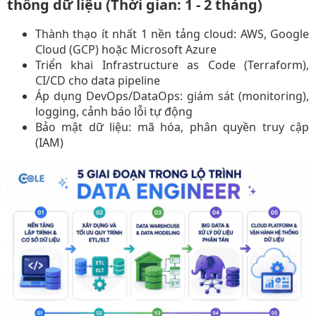
thống dữ liệu (Thời gian: 1 - 2 tháng)
Thành thạo ít nhất 1 nền tảng cloud: AWS, Google
Cloud (GCP) hoặc Microsoft Azure​
Triển khai Infrastructure as Code (Terraform),
CI/CD cho data pipeline​
Áp dụng DevOps/DataOps: giám sát (monitoring),
logging, cảnh báo lỗi tự động​
Bảo mật dữ liệu: mã hóa, phân quyền truy cập
(IAM)​