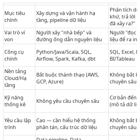
Phân tích dữ
Mục tiêu
Xây dựng và vận hành hạ
khứ, trả lời 
chính
tầng, pipeline dữ liệu
đã xảy ra?"
Vai trò ví
Người xây "nhà bếp" và
Người "đọc 
von
đường ống dẫn nguyên liệu
liệu để ra in
Công cụ
Python/Java/Scala, SQL,
SQL, Excel, 
chính
Airflow, Spark, Kafka, dbt
BI/Tableau
Nền tảng
Bắt buộc thành thạo (AWS,
Không bắt b
Cloud/Hạ
GCP, Azure)
chuyên sâu
tầng
Kỹ năng
Cơ bản đến 
Không yêu cầu chuyên sâu
thống kê
(mô tả dữ liệ
Yêu cầu lập
Cao — cần hiểu hệ thống
Không bắt b
trình
phân tán, cấu trúc dữ liệu
chuyên sâu
Data pipeline, Data