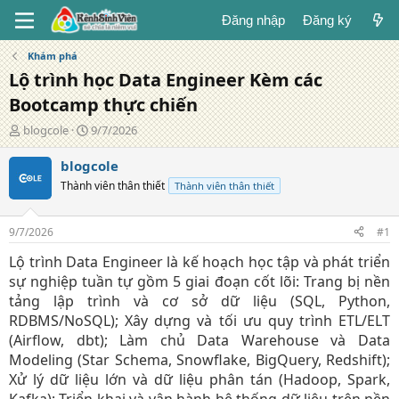
Đăng nhập
Đăng ký
Khám phá
Lộ trình học Data Engineer Kèm các
Bootcamp thực chiến
T
N
blogcole
9/7/2026
á
g
c
à
blogcole
g
y
Thành viên thân thiết
Thành viên thân thiết
i
đ
ả
ă
n
9/7/2026
#1
g
Lộ trình Data Engineer là kế hoạch học tập và phát triển
sự nghiệp tuần tự gồm 5 giai đoạn cốt lõi: Trang bị nền
tảng lập trình và cơ sở dữ liệu (SQL, Python,
RDBMS/NoSQL); Xây dựng và tối ưu quy trình ETL/ELT
(Airflow, dbt); Làm chủ Data Warehouse và Data
Modeling (Star Schema, Snowflake, BigQuery, Redshift);
Xử lý dữ liệu lớn và dữ liệu phân tán (Hadoop, Spark,
Kafka); Triển khai và vận hành hệ thống dữ liệu trên nền