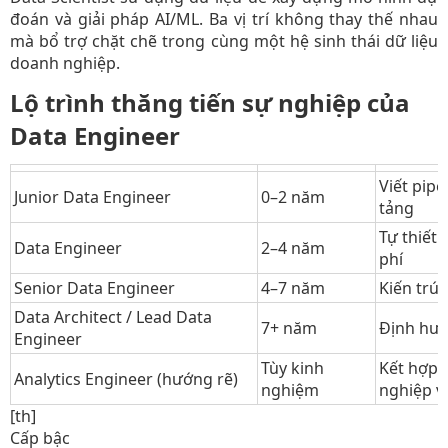
đoán và giải pháp AI/ML. Ba vị trí không thay thế nhau
mà bổ trợ chặt chẽ trong cùng một hệ sinh thái dữ liệu
doanh nghiệp.
Lộ trình thăng tiến sự nghiệp của
Data Engineer
Viết pipe
Junior Data Engineer
0–2 năm
tảng
Tự thiết 
Data Engineer
2–4 năm
phí
Senior Data Engineer
4–7 năm
Kiến trúc
Data Architect / Lead Data
7+ năm
Định hướ
Engineer
Tùy kinh
Kết hợp 
Analytics Engineer (hướng rẽ)
nghiệm
nghiệp v
[th]
Cấp bậc​