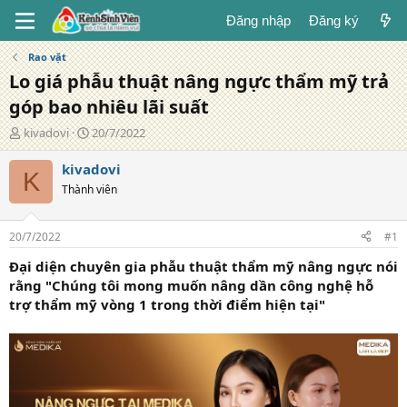
Đăng nhập
Đăng ký
Rao vặt
Lo giá phẫu thuật nâng ngực thẩm mỹ trả
góp bao nhiêu lãi suất
T
N
kivadovi
20/7/2022
á
g
c
à
kivadovi
K
g
y
Thành viên
i
đ
ả
ă
n
20/7/2022
#1
g
Đại diện chuyên gia phẫu thuật thẩm mỹ nâng ngực nói
rằng "Chúng tôi mong muốn nâng dần công nghệ hỗ
trợ thẩm mỹ vòng 1 trong thời điểm hiện tại"