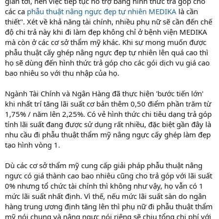
gian tới, nên việc tiếp tục hỗ trợ bằng hình thức trả góp cho
các ca
phẫu thuật nâng ngực đẹp tự nhiên MEDIKA
là cần
thiết". Xét về khả năng tài chính, nhiều phụ nữ sẽ cần đến chế
độ chi trả này khi đi làm đẹp không chỉ ở bệnh viện MEDIKA
mà còn ở các cơ sở thẩm mỹ khác. Khi sự mong muốn được
phẫu thuật cấy ghép nâng ngực đẹp tự nhiên lên quá cao thì
họ sẽ dùng đến hình thức trả góp cho các gói dịch vụ giá cao
bao nhiêu so với thu nhập của họ.
Ngành Tài Chính và Ngân Hàng đã thực hiện 'bước tiến lớn'
khi nhất trí tăng lãi suất cơ bản thêm 0,50 điểm phần trăm từ
1,75% / năm lên 2,25%. Có vẻ hình thức chi tiêu dạng trả góp
tính lãi suất đang được sử dụng rất nhiều, đặc biệt gần đây là
nhu cầu đi phẫu thuật thẩm mỹ nâng ngực cấy ghép làm đẹp
tạo hình vòng 1.
Dù các cơ sở thẩm mỹ cung cấp giải pháp phẫu thuật nâng
ngực có giá thành cao bao nhiêu cũng cho trả góp với lãi suất
0% nhưng tổ chức tài chính thì không như vậy, họ vẫn có 1
mức lãi suất nhất định. Vì thế, nếu mức lãi suất sàn do ngân
hàng trung ương định tăng lên thì phụ nữ đi phẫu thuật thẩm
mỹ nói chung và nâng ngực nói riêng sẽ chịu tổng chi phí với