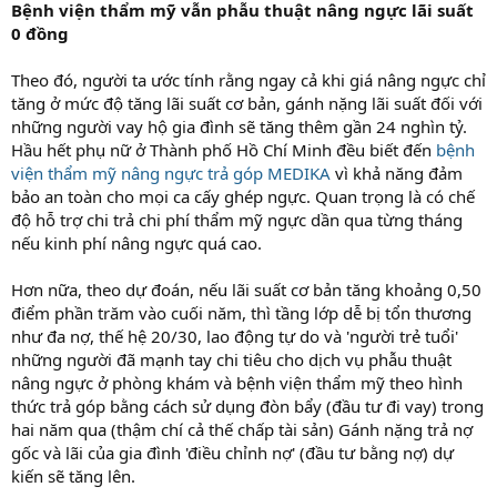
Bệnh viện thẩm mỹ vẫn phẫu thuật nâng ngực lãi suất
0 đồng
Theo đó, người ta ước tính rằng ngay cả khi giá nâng ngực chỉ
tăng ở mức độ tăng lãi suất cơ bản, gánh nặng lãi suất đối với
những người vay hộ gia đình sẽ tăng thêm gần 24 nghìn tỷ.
Hầu hết phụ nữ ở Thành phố Hồ Chí Minh đều biết đến
bệnh
viện thẩm mỹ nâng ngực trả góp MEDIKA
vì khả năng đảm
bảo an toàn cho mọi ca cấy ghép ngực. Quan trọng là có chế
độ hỗ trợ chi trả chi phí thẩm mỹ ngực dần qua từng tháng
nếu kinh phí nâng ngực quá cao.
Hơn nữa, theo dự đoán, nếu lãi suất cơ bản tăng khoảng 0,50
điểm phần trăm vào cuối năm, thì tầng lớp dễ bị tổn thương
như đa nợ, thế hệ 20/30, lao động tự do và 'người trẻ tuổi'
những người đã mạnh tay chi tiêu cho dịch vụ phẫu thuật
nâng ngực ở phòng khám và bệnh viện thẩm mỹ theo hình
thức trả góp bằng cách sử dụng đòn bẩy (đầu tư đi vay) trong
hai năm qua (thậm chí cả thế chấp tài sản) Gánh nặng trả nợ
gốc và lãi của gia đình 'điều chỉnh nợ' (đầu tư bằng nợ) dự
kiến sẽ tăng lên.