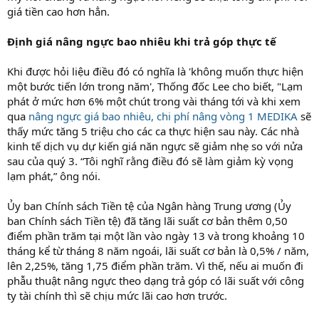
giá tiền cao hơn hẳn.
Định giá nâng ngực bao nhiêu khi trả góp thực tế
Khi được hỏi liệu điều đó có nghĩa là 'không muốn thực hiện
một bước tiến lớn trong năm', Thống đốc Lee cho biết, "Lạm
phát ở mức hơn 6% một chút trong vài tháng tới và khi xem
qua
nâng ngực giá bao nhiêu, chi phí nâng vòng 1 MEDIKA
sẽ
thấy mức tăng 5 triệu cho các ca thực hiện sau này. Các nhà
kinh tế dịch vụ dự kiến giá năn ngực sẽ giảm nhẹ so với nửa
sau của quý 3. “Tôi nghĩ rằng điều đó sẽ làm giảm kỳ vọng
lạm phát,” ông nói.
Ủy ban Chính sách Tiền tệ của Ngân hàng Trung ương (Ủy
ban Chính sách Tiền tệ) đã tăng lãi suất cơ bản thêm 0,50
điểm phần trăm tại một lần vào ngày 13 và trong khoảng 10
tháng kể từ tháng 8 năm ngoái, lãi suất cơ bản là 0,5% / năm,
lên 2,25%, tăng 1,75 điểm phần trăm. Vì thế, nếu ai muốn đi
phẫu thuật nâng ngực theo dạng trả góp có lãi suất với công
ty tài chính thì sẽ chịu mức lãi cao hơn trước.