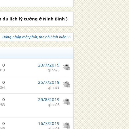
m du lịch lý tưởng ở Ninh Bình 〉
Đăng nhập một phát, tha hồ bình luận^^
0
23/7/2019
313
qlinh98
0
25/7/2019
264
qlinh98
0
25/8/2019
283
qlinh98
0
16/7/2019
345
qlinh98