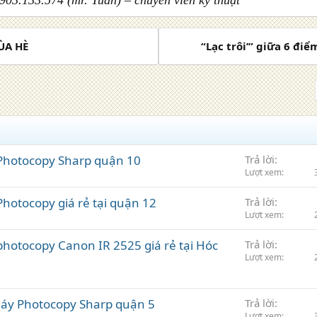
903.133.574 (mr. Tuân) – chuyên viên kỹ thuật
ÙA HÈ
“Lạc trôi’” giữa 6 điể
 Photocopy Sharp quận 10
Trả lời
Lượt xem
Photocopy giá rẻ tại quận 12
Trả lời
Lượt xem
photocopy Canon IR 2525 giá rẻ tại Hóc
Trả lời
Lượt xem
máy Photocopy Sharp quận 5
Trả lời
Lượt xem