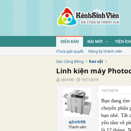
DIỄN ĐÀN
BÀI MỚI
TIỆN ÍC
Chưa giải quyết
Đăng ký thành viên
Góc Cộng Đồng
Rao vặt
Linh kiện máy Photo
T
N
qlinh98
19/7/2019
á
g
c
à
19/7/2019
g
y
i
đ
Bạn đang tìm 
ả
ă
chuyên phân p
n
bạn nhé. Tất 
g
qlinh98
yên tâm về ph
Thành viên
là 12 tháng. 