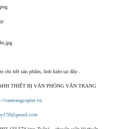
ép:
 chi tiết sản phẩm, linh kiện tại đây .
NHH THIẾT BỊ VĂN PHÒNG VÂN TRANG
s://vantrangcopier.vn
py170@gmail.com