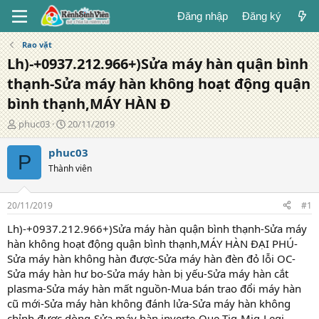
Đăng nhập
Đăng ký
Rao vặt
Lh)-+0937.212.966+)Sửa máy hàn quận bình
thạnh-Sửa máy hàn không hoạt động quận
bình thạnh,MÁY HÀN Đ
T
N
phuc03
20/11/2019
á
g
c
à
phuc03
P
g
y
Thành viên
i
đ
ả
ă
n
20/11/2019
#1
g
Lh)-+0937.212.966+)Sửa máy hàn quận bình thạnh-Sửa máy
hàn không hoạt động quận bình thạnh,MÁY HÀN ĐẠI PHÚ-
Sửa máy hàn không hàn được-Sửa máy hàn đèn đỏ lỗi OC-
Sửa máy hàn hư bo-Sửa máy hàn bị yếu-Sửa máy hàn cắt
plasma-Sửa máy hàn mất nguồn-Mua bán trao đổi máy hàn
cũ mới-Sửa máy hàn không đánh lửa-Sửa máy hàn không
chỉnh được dòng-Sửa máy hàn inverte-Que-Tig-Mig-Legi-