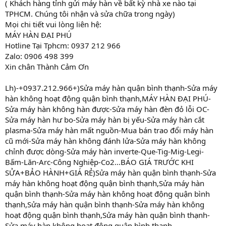
( Khách hàng tỉnh gửi máy hàn về bất kỳ nhà xe nào tại
TPHCM. Chúng tôi nhận và sửa chữa trong ngày)
Mọi chi tiết vui lòng liên hệ:
MÁY HÀN ĐẠI PHÚ
Hotline Tại Tphcm: 0937 212 966
Zalo: 0906 498 399
Xin chân Thành Cảm Ơn
Lh)-+0937.212.966+)Sửa máy hàn quận bình thạnh-Sửa máy
hàn không hoạt động quận bình thạnh,MÁY HÀN ĐẠI PHÚ-
Sửa máy hàn không hàn được-Sửa máy hàn đèn đỏ lỗi OC-
Sửa máy hàn hư bo-Sửa máy hàn bị yếu-Sửa máy hàn cắt
plasma-Sửa máy hàn mất nguồn-Mua bán trao đổi máy hàn
cũ mới-Sửa máy hàn không đánh lửa-Sửa máy hàn không
chỉnh được dòng-Sửa máy hàn inverte-Que-Tig-Mig-Legi-
Bấm-Lăn-Arc-Công Nghiệp-Co2...BÁO GIÁ TRƯỚC KHI
SỬA+BẢO HÀNH+GIÁ RẺ)Sửa máy hàn quận bình thạnh-Sửa
máy hàn không hoạt động quận bình thạnh,Sửa máy hàn
quận bình thạnh-Sửa máy hàn không hoạt động quận bình
thạnh,Sửa máy hàn quận bình thạnh-Sửa máy hàn không
hoạt động quận bình thạnh,Sửa máy hàn quận bình thạnh-
Sửa máy hàn không hoạt động quận bình thạnh