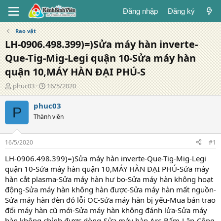
Đăng nhập
Đăng ký
Rao vặt
LH-0906.498.399)=)Sửa máy hàn inverte-
Que-Tig-Mig-Legi quận 10-Sửa máy hàn
quận 10,MÁY HÀN ĐẠI PHÚ-S
T
N
phuc03
16/5/2020
á
g
c
à
phuc03
P
g
y
Thành viên
i
đ
ả
ă
n
16/5/2020
#1
g
LH-0906.498.399)=)Sửa máy hàn inverte-Que-Tig-Mig-Legi
quận 10-Sửa máy hàn quận 10,MÁY HÀN ĐẠI PHÚ-Sửa máy
hàn cắt plasma-Sửa máy hàn hư bo-Sửa máy hàn không hoạt
động-Sửa máy hàn không hàn được-Sửa máy hàn mất nguồn-
Sửa máy hàn đèn đỏ lỗi OC-Sửa máy hàn bị yếu-Mua bán trao
đổi máy hàn cũ mới-Sửa máy hàn không đánh lửa-Sửa máy
hàn không chỉnh được dòng-Sửa máy hàn Arc-Bấm-Lăn-Công