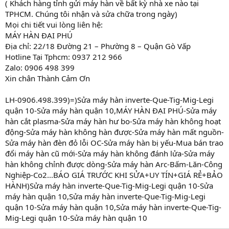
( Khách hàng tỉnh gửi máy hàn về bất kỳ nhà xe nào tại
TPHCM. Chúng tôi nhận và sửa chữa trong ngày)
Mọi chi tiết vui lòng liên hệ:
MÁY HÀN ĐẠI PHÚ
Địa chỉ: 22/18 Đường 21 – Phường 8 – Quận Gò Vấp
Hotline Tại Tphcm: 0937 212 966
Zalo: 0906 498 399
Xin chân Thành Cảm Ơn
LH-0906.498.399)=)Sửa máy hàn inverte-Que-Tig-Mig-Legi
quận 10-Sửa máy hàn quận 10,MÁY HÀN ĐẠI PHÚ-Sửa máy
hàn cắt plasma-Sửa máy hàn hư bo-Sửa máy hàn không hoạt
động-Sửa máy hàn không hàn được-Sửa máy hàn mất nguồn-
Sửa máy hàn đèn đỏ lỗi OC-Sửa máy hàn bị yếu-Mua bán trao
đổi máy hàn cũ mới-Sửa máy hàn không đánh lửa-Sửa máy
hàn không chỉnh được dòng-Sửa máy hàn Arc-Bấm-Lăn-Công
Nghiệp-Co2...BÁO GIÁ TRƯỚC KHI SỬA+UY TÍN+GIÁ RẺ+BẢO
HÀNH)Sửa máy hàn inverte-Que-Tig-Mig-Legi quận 10-Sửa
máy hàn quận 10,Sửa máy hàn inverte-Que-Tig-Mig-Legi
quận 10-Sửa máy hàn quận 10,Sửa máy hàn inverte-Que-Tig-
Mig-Legi quận 10-Sửa máy hàn quận 10