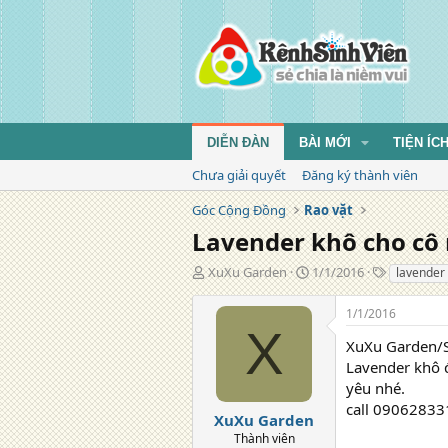
DIỄN ĐÀN
BÀI MỚI
TIỆN ÍC
Chưa giải quyết
Đăng ký thành viên
Góc Cộng Đồng
Rao vặt
Lavender khô cho cô
T
N
T
XuXu Garden
1/1/2016
lavender
á
g
ừ
c
à
k
1/1/2016
g
y
h
X
i
đ
ó
XuXu Garden/Sh
ả
ă
a
Lavender khô đ
n
yêu nhé.
g
call 090628331
XuXu Garden
Thành viên