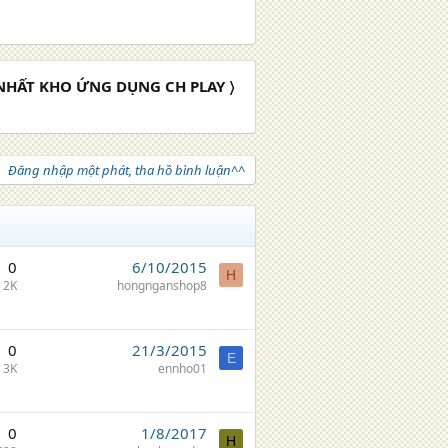
 NHẤT KHO ỨNG DỤNG CH PLAY 〉
Đăng nhập một phát, tha hồ bình luận^^
0
6/10/2015
H
2K
hongnganshop8
0
21/3/2015
E
3K
ennho01
0
1/8/2017
H