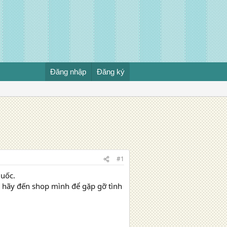
Đăng nhập
Đăng ký
#1
quốc.
r hãy đến shop mình để gặp gỡ tình