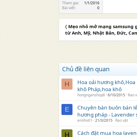
Tham gia
1/1/2016
Bài viết
0
〈 Mẹo nhỏ mở mạng samsung g
từ Anh, Mỹ, Nhật Bản, Đức, Ca
Chủ đề liên quan
Hoa oải hương khô,Hoa
H
khô Pháp,hoa khô
hongnganshop8
6/10/2015
Rao v
Chuyên bán buôn bán lẻ
E
hương pháp - Lavender 
ennho01
21/3/2015
Rao vặt
Cách đặt mua hoa laven
H