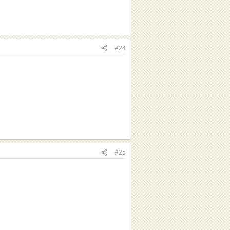
#24
#25