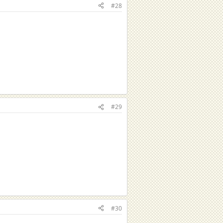
#28
#29
#30