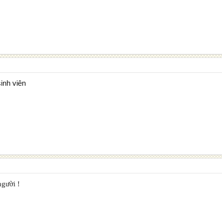
sinh viên
người !