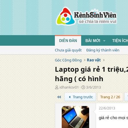
DIỄN ĐÀN
BÀI MỚI
TIỆN ÍC
Chưa giải quyết
Đăng ký thành viên
Góc Cộng Đồng
Rao vặt
Laptop giá rẻ 1 triệu,2
hãng ( có hình
T
N
idhanksv01
3/6/2013
á
g
Trang đầu
Trang trước
Trang 2 / 26
c
à
g
y
i
đ
22/6/2013
ả
ă
n
giá rẻ cho mọi 
g