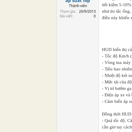
áp suất lốp
tiết kiệm 5-10% 
Thành viên
Tham gia
20/9/2013
như do tắc ống,
Bài viết
0
điều này khiến 
HUD hiển thị các
- Tốc độ Km/h 
- Vòng tua máy
- Tiêu hao nhiên
- Nhiệt độ két n
- Mức tải của độ
- Vị trí bướm g
- Điện áp xe và
- Cảm biến áp su
Đồng thời HUD 
- Quá tốc độ. C
cần giơ tay các