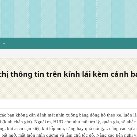
H
 thị thông tin trên kính lái kèm cảnh b
y các bạn không cần đánh mắt nhìn xuống bảng đồng hồ theo xe, luôn là
ái (kính chắn gió). Ngoài ra, HUD còn như một trợ lý, quản gia, sẽ nhắc
g, khi accu cạn kiệt, khi lốp non, căng hay quá nóng,... nâng cao sự a
 bất ngờ, mắt luôn nhìn đường và làm chủ tốc độ. Nâng cao tiện nghi và 