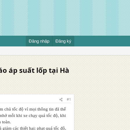
Đăng nhập
Đăng ký
áo áp suất lốp tại Hà
#1
m chủ tốc độ vì mọi thông tin đã thể
 nhở mỗi khi xe chạy quá tốc độ, khi
n toàn.
giảm các thiệt hại: phạt quá tốc độ,