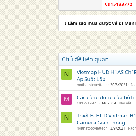
0915133772
〈 Làm sao mua được vé đi Mani
Chủ đề liên quan
Vietmap HUD H1AS Chỉ Đ
N
Áp Suất Lốp
noithatotoviettech
30/8/2021
Rao
Các công dụng của bộ hiể
M
MrXxx1992
20/8/2019
Rao vặt
Thiết Bị HUD Vietmap H1
N
Camera Giao Thông
noithatotoviettech
2/9/2021
Rao 