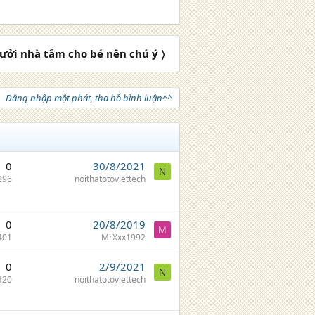
ưởi nhà tắm cho bé nên chú ý 〉
Đăng nhập một phát, tha hồ bình luận^^
0
30/8/2021
N
296
noithatotoviettech
0
20/8/2019
M
401
MrXxx1992
0
2/9/2021
N
320
noithatotoviettech