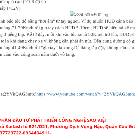
nước quá cao (>108 độ C)
thấp (<12V)
ảnh báo tốc độ bằng "hơi ấm" từ tay người. Ví dụ muốn HUD cảnh báo 
hoảng 71-79Km/h rồi giơ tay cách HUD 5-10cm, HUD sẽ hiểu tài xế muố
 3 tiếng bip. Kể từ đây, mỗi khi vận tốc xe từ 80Km/h trở lên, HUD sẽ tí
an toàn khi đang chạy xe vì không cần phải ấn nút. Đến cung đường có gi
hoảng 41-49Km/h rồi "giơ tay" là xong.Dễ dàng lắp đặt, không cần câu
cần cắm vào cổng scan nằm dưới vô lăng.
be;2YVkQAG3mtk]
https://www.youtube.com/watch?v=2YVkQAG3mt
PHẦN ĐẦU TƯ PHÁT TRIỂN CÔNG NGHỆ SAO VIỆT
nhà Kailash lô B21/D21, Phường Dịch Vọng Hậu, Quận Cầu Gi
437723722-0934434911-