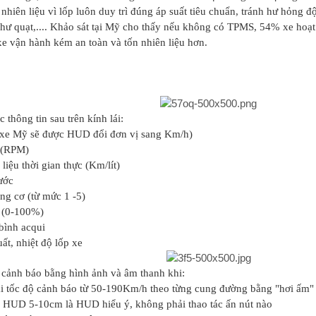
nhiên liệu vì lốp luôn duy trì đúng áp suất tiêu chuẩn, tránh hư hỏng đ
 hư quạt,.... Khảo sát tại Mỹ cho thấy nếu không có TPMS, 54% xe hoạ
xe vận hành kém an toàn và tốn nhiên liệu hơn.
 thông tin sau trên kính lái:
(xe Mỹ sẽ được HUD đổi đơn vị sang Km/h)
 (RPM)
 liệu thời gian thực (Km/lít)
ước
ng cơ (từ mức 1 -5)
a (0-100%)
 bình acqui
ất, nhiệt độ lốp xe
cảnh báo bằng hình ảnh và âm thanh khi:
ài tốc độ cảnh báo từ 50-190Km/h theo từng cung đường bằng "hơi ấm" (
h HUD 5-10cm là HUD hiểu ý, không phải thao tác ấn nút nào