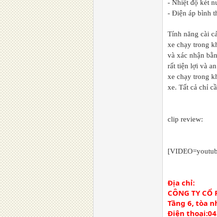
- Nhiệt độ két 
- Điện áp bình 
Tính năng cài c
xe chạy trong k
và xác nhận bằng
rất tiện lợi và 
xe chạy trong k
xe. Tất cả chỉ 
clip review:
[VIDEO=youtu
Địa chỉ:
CÔNG TY CỔ 
Tầng 6, tòa 
Điện thoại:0