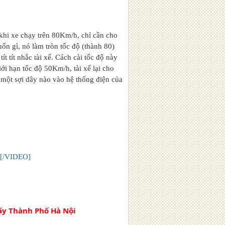
khi xe chạy trên 80Km/h, chỉ cần cho
n gì, nó làm tròn tốc độ (thành 80)
t tít nhắc tài xế. Cách cài tốc độ này
ới hạn tốc độ 50Km/h, tài xế lại cho
 một sợi dây nào vào hệ thống điện của
k[/VIDEO]
ấy Thành Phố Hà Nội