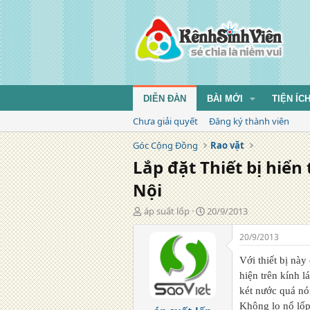
DIỄN ĐÀN
BÀI MỚI
TIỆN ÍC
Chưa giải quyết
Đăng ký thành viên
Góc Cộng Đồng
Rao vặt
Lắp đặt Thiết bị hiển
Nội
T
N
áp suất lốp
20/9/2013
á
g
c
à
20/9/2013
g
y
i
đ
Với thiết bị nà
ả
ă
hiện trên kính l
n
két nước quá nón
g
Không lo nổ lốp