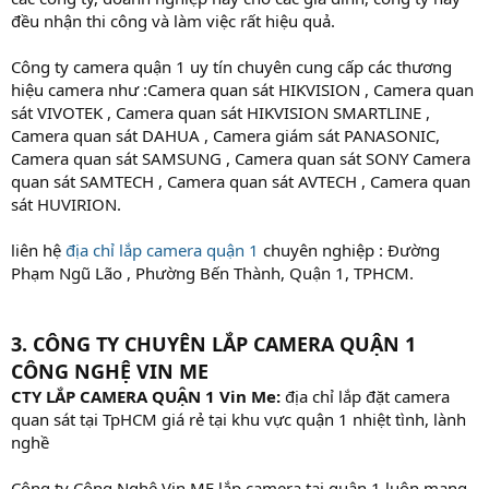
đều nhận thi công và làm việc rất hiệu quả.
Công ty camera quận 1 uy tín chuyên cung cấp các thương
hiệu camera như :Camera quan sát HIKVISION , Camera quan
sát VIVOTEK , Camera quan sát HIKVISION SMARTLINE ,
Camera quan sát DAHUA , Camera giám sát PANASONIC,
Camera quan sát SAMSUNG , Camera quan sát SONY Camera
quan sát SAMTECH , Camera quan sát AVTECH , Camera quan
sát HUVIRION.
liên hệ
địa chỉ lắp camera quận 1
chuyên nghiệp : Đường
Phạm Ngũ Lão , Phường Bến Thành, Quận 1, TPHCM.
3. CÔNG TY CHUYÊN LẮP CAMERA QUẬN 1
CÔNG NGHỆ VIN ME
CTY LẮP CAMERA QUẬN 1 Vin Me:
địa chỉ lắp đặt camera
quan sát tại TpHCM giá rẻ tại khu vực quận 1 nhiệt tình, lành
nghề
Công ty Công Nghệ Vin ME lắp camera tại quận 1 luôn mang