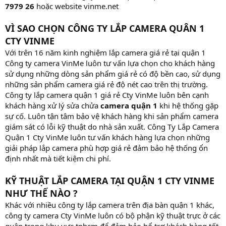
7979 26
hoặc website vinme.net
VÌ SAO CHỌN CÔNG TY LẮP CAMERA QUÂN 1
CTY VINME
Với trên 16 năm kinh nghiệm lắp camera giá rẻ tại quận 1
Công ty camera VinMe luôn tư vấn lựa chọn cho khách hàng
sử dụng những dòng sản phẩm giá rẻ có độ bền cao, sử dụng
những sản phẩm camera giá rẻ độ nét cao trên thị trường.
Công ty lắp camera quận 1 giá rẻ Cty VinMe luôn bên cạnh
khách hàng xử lý sửa chửa
camera quận 1
khi hệ thống gặp
sự cố. Luôn tận tâm bảo vệ khách hàng khi sản phẩm camera
giám sát có lỗi kỹ thuật do nhà sản xuất. Công Ty Lắp Camera
Quận 1 Cty VinMe luôn tư vấn khách hàng lựa chọn những
giải pháp lắp camera phù hợp giá rẻ đảm bảo hệ thống ổn
định nhất mà tiết kiệm chi phí.
KỸ THUẬT LẮP CAMERA TẠI QUẬN 1 CTY VINME
NHƯ THẾ NÀO ?
Khác với nhiều công ty lắp camera trên địa bàn quận 1 khác,
công ty camera Cty VinMe luôn có bộ phận kỹ thuật trực ở các
quận trong khu vực tphcm để đảm bảo hổ trợ khách hàng tốt