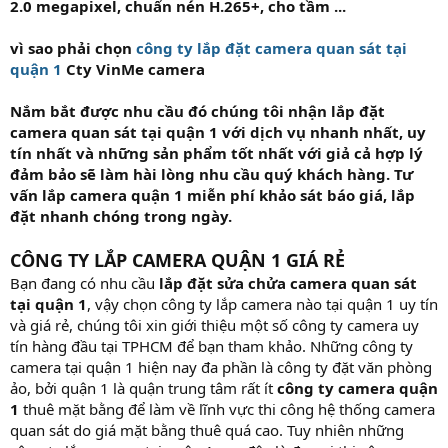
2.0 megapixel, chuẩn nén H.265+, cho tầm ...
vì sao phải chọn
công ty lắp đặt camera quan sát tại
quận 1
Cty VinMe camera
Nắm bắt được nhu cầu đó chúng tôi nhận lắp đặt
camera quan sát tại quận 1 với dịch vụ nhanh nhất, uy
tín nhất và những sản phẩm tốt nhất với giả cả hợp lý
đảm bảo sẽ làm hài lòng nhu cầu quý khách hàng. Tư
vấn lắp camera quận 1 miễn phí khảo sát báo giá, lắp
đặt nhanh chóng trong ngày.
CÔNG TY LẮP CAMERA QUẬN 1 GIÁ RẺ
Bạn đang có nhu cầu
lắp đặt sửa chửa camera quan sát
tại quận 1
, vậy chọn công ty lắp camera nào tại quận 1 uy tín
và giá rẻ, chúng tôi xin giới thiệu một số công ty camera uy
tín hàng đầu tại TPHCM để bạn tham khảo. Những công ty
camera tại quận 1 hiện nay đa phần là công ty đặt văn phòng
ảo, bởi quận 1 là quận trung tâm rất ít
công ty camera quận
1
thuê mặt bằng để làm về lĩnh vực thi công hệ thống camera
quan sát do giá mặt bằng thuê quá cao. Tuy nhiên những