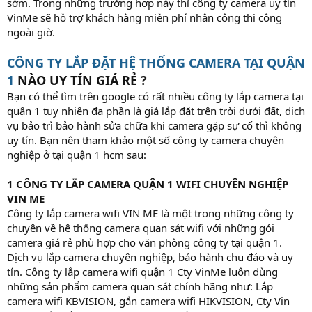
sớm. Trong những trường hợp này thì công ty camera uy tín
VinMe sẽ hỗ trợ khách hàng miễn phí nhân công thi công
ngoài giờ.
CÔNG TY LẮP ĐẶT HỆ THỐNG CAMERA TẠI QUẬN
1
NÀO UY TÍN GIÁ RẺ ?
Bạn có thể tìm trên google có rất nhiều công ty lắp camera tại
quận 1 tuy nhiên đa phần là giá lắp đặt trên trời dưới đất, dịch
vụ bảo trì bảo hành sửa chữa khi camera gặp sự cố thì không
uy tín. Bạn nên tham khảo một số công ty camera chuyên
nghiệp ở tại quận 1 hcm sau:
1 CÔNG TY LẮP CAMERA QUẬN 1 WIFI CHUYÊN NGHIỆP
VIN ME
Công ty lắp camera wifi VIN ME là một trong những công ty
chuyên về hệ thống camera quan sát wifi với những gói
camera giá rẻ phù hợp cho văn phòng công ty tại quận 1.
Dịch vụ lắp camera chuyên nghiệp, bảo hành chu đáo và uy
tín. Công ty lắp camera wifi quận 1 Cty VinMe luôn dùng
những sản phẩm camera quan sát chính hãng như: Lắp
camera wifi KBVISION, gắn camera wifi HIKVISION, Cty Vin