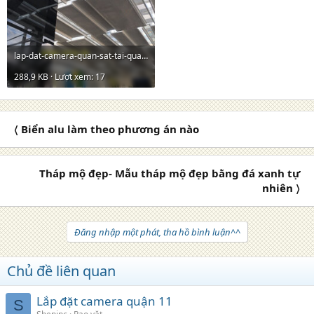
lap-dat-camera-quan-sat-tai-quan-1.jpg
288,9 KB · Lượt xem: 17
〈 Biển alu làm theo phương án nào
Tháp mộ đẹp- Mẫu tháp mộ đẹp bằng đá xanh tự
nhiên 〉
Đăng nhập một phát, tha hồ bình luận^^
Chủ đề liên quan
Lắp đặt camera quận 11
S