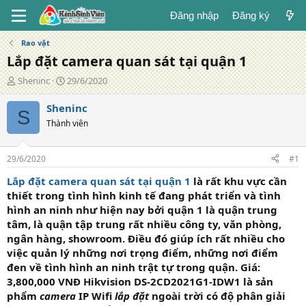
Đăng nhập
Đăng ký
Rao vặt
Lắp đặt camera quan sát tại quận 1
T
N
Sheninc
29/6/2020
á
g
c
à
Sheninc
S
g
y
Thành viên
i
đ
ả
ă
n
29/6/2020
#1
g
Lắp đặt camera quan sát tại quận 1
là rất khu vực cần
thiết trong tình hình kinh tế đang phát triển và tình
hình an ninh như hiện nay bởi quận 1 là quận trung
tâm, là quận tập trung rất nhiều công ty, văn phòng,
ngân hàng, showroom. Điều đó giúp ích rất nhiều cho
việc quản lý những nơi trọng điểm, những nơi điểm
đen về tình hình an ninh trật tự trong quận. Giá:
3,800,000 VNĐ Hikvision DS-2CD2021G1-IDW1 là sản
phẩm
camera
IP Wifi
lắp đặt
ngoài trời có độ phân giải