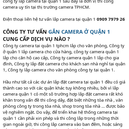
công ty lắp camera tại quận 1 sau đây là đơn vị thi công
camera uy tín tại thị trường camera TPHCM.
Điện thoại liên hệ tư vấn lắp camera tại quận 1
0909 7979 26
CÔNG TY TƯ VẤN
GẮN CAMERA Ở QUẬN 1
CUNG CẤP DỊCH VỤ NÀO ?
Công ty camera tại quận 1 tphcm lắp cho văn phòng, Công ty
ở quận 1 lắp camera cho cửa hàng, công ty camera quận 1
lắp cho căn hộ cao cấp, Công ty camera quận 1 lắp cho gia
đình, Công ty lắp đặt camera cho khách sạn nhà nghỉ tại quận
1, Công ty lắp camera cho văn phòng công ty tại quận 1.
Hầu như tất cả các dự án lắp đặt camera tại quận 1 đều có giá
thành cao so với các quận khác tuy không nhiều, bởi vì lắp
camera quận 1 có một sô trường hợp lắp đặt camera rất khó
khăn trong vấn đề thi công dây, đặt biệt những tòa nhà , văn
phòng công ty trong tòa nhà, shop trong tòa nhà ... được bảo
vệ nghiêm ngặt. Do vậy, để triển khai hệ thống camera tại
quận 1 cần phải xin phép và thi công lắp trong những thời
gian ngoài giờ, thi công lắp camera vào ban đêm, hoặc sáng