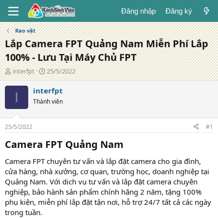
Đăng nhập
Đăng ký
Rao vặt
Lắp Camera FPT Quảng Nam Miễn Phí Lắp
100% - Lưu Tại Máy Chủ FPT
T
N
interfpt
25/5/2022
á
g
c
à
interfpt
I
g
y
Thành viên
i
đ
ả
ă
n
25/5/2022
#1
g
Camera FPT Quảng Nam​
Camera FPT chuyên tư vấn và lắp đặt camera cho gia đình,
cửa hàng, nhà xưởng, cơ quan, trường học, doanh nghiệp tại
Quảng Nam. Với dịch vụ tư vấn và lắp đặt camera chuyên
nghiệp, bảo hành sản phẩm chính hãng 2 năm, tặng 100%
phụ kiện, miễn phí lắp đặt tận nơi, hỗ trợ 24/7 tất cả các ngày
trong tuần.