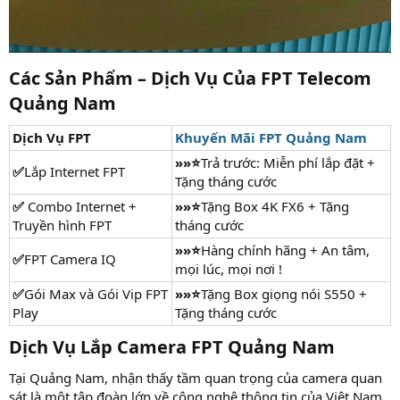
Các Sản Phẩm – Dịch Vụ Của FPT Telecom
Quảng Nam​
Dịch Vụ FPT
Khuyến Mãi FPT Quảng Nam
»»⭐
Trả trước: Miễn phí lắp đặt +
✅
Lắp Internet FPT​
Tặng tháng cước
✅
Combo Internet +
»»⭐
Tặng Box 4K FX6 + Tặng
Truyền hình FPT
tháng cước
»»⭐
Hàng chính hãng + An tâm,
✅
FPT Camera IQ
mọi lúc, mọi nơi !
✅
Gói Max và Gói Vip FPT
»»⭐
Tặng Box giọng nói S550 +
Play
Tặng tháng cước
Dịch Vụ Lắp Camera FPT Quảng Nam​
Tại Quảng Nam, nhận thấy tầm quan trọng của camera quan
sát là một tập đoàn lớn về công nghệ thông tin của Việt Nam,