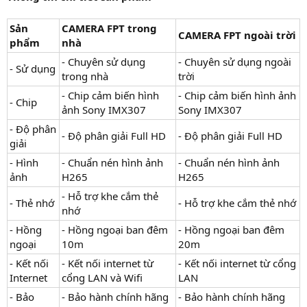
Sản
CAMERA FPT trong
CAMERA FPT ngoài trời
phẩm
nhà
- Chuyên sử dụng
- Chuyên sử dụng ngoài
- Sử dụng
trong nhà
trời
- Chip cảm biến hình
- Chip cảm biến hình ảnh
- Chip
ảnh Sony IMX307
Sony IMX307
- Độ phân
- Độ phân giải Full HD
- Độ phân giải Full HD
giải
- Hình
- Chuẩn nén hình ảnh
- Chuẩn nén hình ảnh
ảnh
H265
H265
- Hỗ trợ khe cắm thẻ
- Thẻ nhớ
- Hỗ trợ khe cắm thẻ nhớ
nhớ
- Hồng
- Hồng ngoại ban đêm
- Hồng ngoại ban đêm
ngoại
10m
20m
- Kết nối
- Kết nối internet từ
- Kết nối internet từ cổng
Internet
cổng LAN và Wifi
LAN
- Bảo
- Bảo hành chính hãng
- Bảo hành chính hãng