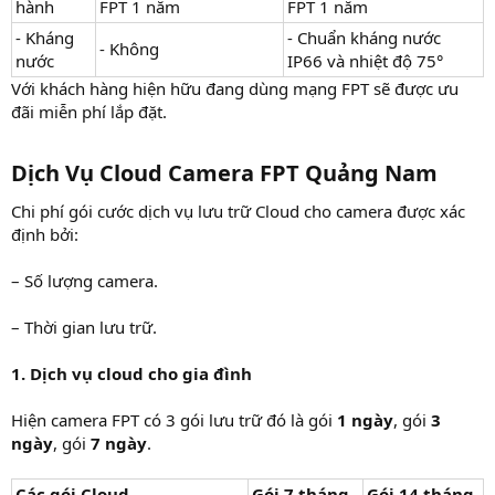
hành
FPT 1 năm
FPT 1 năm
- Kháng
- Chuẩn kháng nước
- Không
nước
IP66 và nhiệt độ 75°
Với khách hàng hiện hữu đang dùng mạng FPT sẽ được ưu
đãi miễn phí lắp đặt.
Dịch Vụ Cloud Camera FPT Quảng Nam
Chi phí gói cước dịch vụ lưu trữ Cloud cho camera được xác
định bởi:
– Số lượng camera.
– Thời gian lưu trữ.
1. Dịch vụ cloud cho gia đình
Hiện camera FPT có 3 gói lưu trữ đó là gói
1 ngày
, gói
3
ngày
, gói
7 ngày
.
Các gói Cloud
Gói 7 tháng
Gói 14 tháng