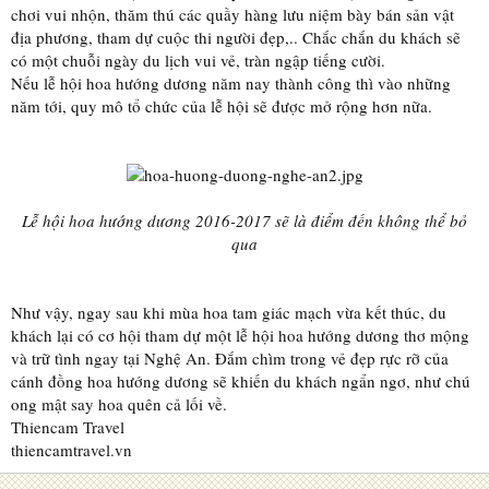
chơi vui nhộn, thăm thú các quầy hàng lưu niệm bày bán sản vật
địa phương, tham dự cuộc thi người đẹp,.. Chắc chắn du khách sẽ
có một chuỗi ngày du lịch vui vẻ, tràn ngập tiếng cười.
Nếu lễ hội hoa hướng dương năm nay thành công thì vào những
năm tới, quy mô tổ chức của lễ hội sẽ được mở rộng hơn nữa.
Lễ hội hoa hướng dương 2016-2017 sẽ là điểm đến không thể bỏ
qua
Như vậy, ngay sau khi mùa hoa tam giác mạch vừa kết thúc, du
khách lại có cơ hội tham dự một lễ hội hoa hướng dương thơ mộng
và trữ tình ngay tại Nghệ An. Đắm chìm trong vẻ đẹp rực rỡ của
cánh đồng hoa hướng dương sẽ khiến du khách ngẩn ngơ, như chú
ong mật say hoa quên cả lối về.
Thiencam Travel
thiencamtravel.vn