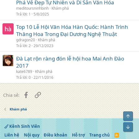
Phá Vẻ Đẹp Tự Nhiên và Di Sản Văn Hóa
meditoursninhbinh
Khám phá
Trả lời
1
5/8/2025
Top 10 Lễ Hội Văn Hóa Hàn Quốc: Hành Trình
Thăng Hoa Trong Đại Dương Nghệ Thuật
gdragon20
Khám phá
Trả lời
2
29/12/2023
Đà Lạt rộn ràng đón lễ hội hoa Mai Anh Đào
2017
kate6789
Khám phá
Trả lời
0
22/11/2016
Facebook
Liên kết
Chia sẻ:
Khám phá
Top
Kênh Sinh Viên
Bot
Liên hệ
Nội quy
Điều khoản
Hỗ trợ
Trang chủ
R