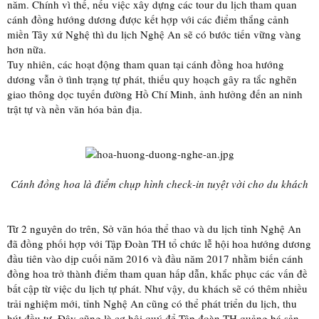
năm. Chính vì thế, nếu việc xây dựng các tour du lịch tham quan
cánh đồng hướng dương được kết hợp với các điểm thắng cảnh
miền Tây xứ Nghệ thì du lịch Nghệ An sẽ có bước tiến vững vàng
hơn nữa.
Tuy nhiên, các hoạt động tham quan tại cánh đồng hoa hướng
dương vẫn ở tình trạng tự phát, thiếu quy hoạch gây ra tắc nghẽn
giao thông dọc tuyến đường Hồ Chí Minh, ảnh hưởng đến an ninh
trật tự và nền văn hóa bản địa.
Cánh đồng hoa là điểm chụp hình check-in tuyệt vời cho du khách
Từ 2 nguyên do trên, Sở văn hóa thể thao và du lịch tỉnh Nghệ An
đã đồng phối hợp với Tập Đoàn TH tổ chức lễ hội hoa hướng dương
đầu tiên vào dịp cuối năm 2016 và đầu năm 2017 nhằm biến cánh
đồng hoa trở thành điểm tham quan hấp dẫn, khắc phục các vấn đề
bất cập từ việc du lịch tự phát. Như vậy, du khách sẽ có thêm nhiều
trải nghiệm mới, tỉnh Nghệ An cũng có thể phát triển du lịch, thu
hút đầu tư. Đây cũng là cơ hội quý để Tập đoàn TH quảng bá sản