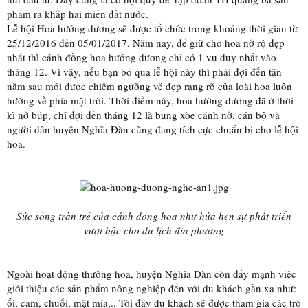
phẩm ra khắp hai miền đất nước.
Lễ hội Hoa hướng dương sẽ được tổ chức trong khoảng thời gian từ
25/12/2016 đến 05/01/2017. Năm nay, để giữ cho hoa nở rộ đẹp
nhất thì cánh đồng hoa hướng dương chỉ có 1 vụ duy nhất vào
tháng 12. Vì vậy, nếu bạn bỏ qua lễ hội này thì phải đợi đến tận
năm sau mới được chiêm ngưỡng vẻ đẹp rạng rỡ của loài hoa luôn
hướng về phía mặt trời. Thời điểm này, hoa hướng dương đã ở thời
kì nở búp, chỉ đợi đến tháng 12 là bung xòe cánh nở, cán bộ và
người dân huyện Nghĩa Đàn cũng đang tích cực chuẩn bị cho lễ hội
hoa.
Sức sống tràn trề của cánh đồng hoa như hứa hẹn sự phát triển
vượt bậc cho du lịch địa phương
Ngoài hoạt động thưởng hoa, huyện Nghĩa Đàn còn đẩy mạnh việc
giới thiệu các sản phẩm nông nghiệp đến với du khách gần xa như:
ổi, cam, chuối, mật mía,.. Tới đây du khách sẽ được tham gia các trò