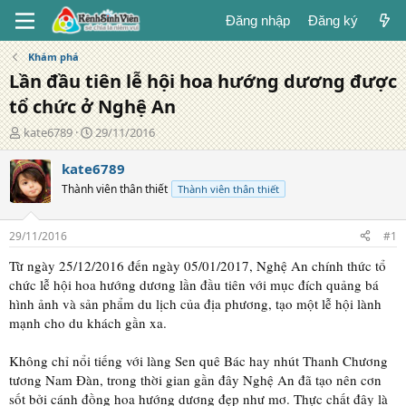
Đăng nhập
Đăng ký
Khám phá
Lần đầu tiên lễ hội hoa hướng dương được
tổ chức ở Nghệ An
T
N
kate6789
29/11/2016
á
g
c
à
kate6789
g
y
Thành viên thân thiết
Thành viên thân thiết
i
đ
ả
ă
n
29/11/2016
#1
g
Từ ngày 25/12/2016 đến ngày 05/01/2017, Nghệ An chính thức tổ
chức lễ hội hoa hướng dương lần đầu tiên với mục đích quảng bá
hình ảnh và sản phẩm du lịch của địa phương, tạo một lễ hội lành
mạnh cho du khách gần xa.
Không chỉ nổi tiếng với làng Sen quê Bác hay nhút Thanh Chương
tương Nam Đàn, trong thời gian gần đây Nghệ An đã tạo nên cơn
sốt bởi cánh đồng hoa hướng dương đẹp như mơ. Thực chất đây là