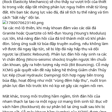
(Rock Elasticity Mechanics) sẽ cho thấy sự vượt trội của thiết
bị trong việc dập tắt những phản lực nguy hiểm nhất từ lòng
đất. Khi bạn tác dụng lực vào đá, đá sẽ tích tụ thế năng và tìm
cách "bật nảy" dội lại.
Tại các mỏ lộ thiên, khi máy khoan đâm vào các dải đá
Granite hoặc Quartzite có Mô-đun Young (Young's Modulus)
cực lớn, khả năng đàn hồi của đá trở thành một vũ khí phản
đòn. Sóng ứng suất từ búa đập truyền xuống, nếu không làm
vỡ được đá ngay lập tức, sẽ bị lớp đá này hấp thụ và dội
ngược lại (Elastic Rebound). Phản lực đàn hồi này sinh ra các
Vi chấn động (Micro-seismic shocks) truyền ngược lên chuỗi
cần khoan, gây ra hiện tượng nảy mũi (Bit Bouncing). Cỗ máy
XCMG giải quyết vấn đề này bằng hệ thống Giảm chấn Thủy
lực Kép (Dual Hydraulic Damping) tích hợp ngay bên trong
búa đập, hoạt động như một "vùng đệm hấp thụ", nuốt trọn
phản lực đàn hồi trước khi nó kịp xé gãy các ngàm nối ren.
Mặt khác, trong môi trường hầm ngầm, tính đàn hồi của
nham thạch lại tạo ra một nguy cơ mang tính sinh tử: Bục vỡ
vách hầm (Rockburst) do sự phân bố lại ứng suất sau khi bị
khoan cắt. Cỗ máy khoan hầm (Jumbo) của XCMG được ứng