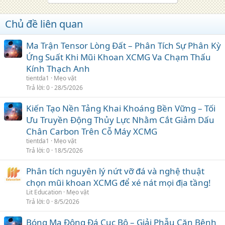
Chủ đề liên quan
Ma Trận Tensor Lòng Đất – Phân Tích Sự Phân Kỳ
Ứng Suất Khi Mũi Khoan XCMG Va Chạm Thấu
Kính Thạch Anh
tientda1
Mẹo vặt
Trả lời
0
28/5/2026
Kiến Tạo Nền Tảng Khai Khoáng Bền Vững – Tối
Ưu Truyền Động Thủy Lực Nhằm Cắt Giảm Dấu
Chân Carbon Trên Cỗ Máy XCMG
tientda1
Mẹo vặt
Trả lời
0
18/5/2026
Phân tích nguyên lý nứt vỡ đá và nghệ thuật
chọn mũi khoan XCMG để xé nát mọi địa tầng!
Lit Education
Mẹo vặt
Trả lời
0
8/5/2026
Bóng Ma Đông Đá Cục Bộ – Giải Phẫu Căn Bệnh