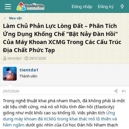
Đăng nhập
Đăng ký
Mẹo vặt
Làm Chủ Phản Lực Lòng Đất – Phân Tích
Ứng Dụng Khống Chế "Bật Nảy Đàn Hồi"
Của Máy Khoan XCMG Trong Các Cấu Trúc
Địa Chất Phức Tạp
T
N
tientda1
29/5/2026
á
g
c
à
tientda1
g
y
Thành viên
i
đ
ả
ă
n
29/5/2026
#1
g
Trong nghệ thuật khai phá nham thạch, đá không phải là một
vật liệu chết cứng, mà nó sở hữu tính đàn hồi (Elasticity)
giống như một khối cao su khổng lồ. Việc phân tích
Ứng
dụng máy khoan đá XCMG trong khai thác mỏ lộ thiên và
hầm ngầm
dưới góc nhìn của Cơ học Đàn hồi Nham thạch