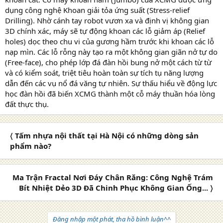
dụng công nghệ Khoan giải tỏa ứng suất (Stress-relief
Drilling). Nhờ cánh tay robot vươn xa và định vị không gian
3D chính xác, máy sẽ tự động khoan các lỗ giảm áp (Relief
holes) dọc theo chu vi của gương hầm trước khi khoan các lỗ
nạp mìn. Các lỗ rỗng này tạo ra một không gian giãn nở tự do
(Free-face), cho phép lớp đá đàn hồi bung nở một cách từ từ
và có kiểm soát, triệt tiêu hoàn toàn sự tích tụ năng lượng
dẫn đến các vụ nổ đá văng tự nhiên. Sự thấu hiểu về động lực
học đàn hồi đã biến XCMG thành một cỗ máy thuần hóa lòng
đất thực thụ.
〈 Tấm nhựa nội thất tại Hà Nội có những dòng sản
phẩm nào?
Ma Trận Fractal Nơi Đáy Chân Răng: Công Nghệ Trám
Bít Nhiệt Dẻo 3D Đã Chinh Phục Không Gian Ống... 〉
Đăng nhập một phát, tha hồ bình luận^^