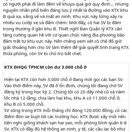
có người phải đi làm đêm về khuya quá giờ quy định… nhưng
nguyên nhân phổ biến đáng lưu ý nhất là đường vào KTX khu
B quá xa, vắng vẻ và mất an ninh. Khu vực này từng xảy ra
nhiều vụ cướp xe và đâm chém. Mới đây, có hai SV bị đâm
trọng thương ở gần khu B. Thiết nghĩ Ban Quản lý KTX cần
tăng cường quan hệ với cơ quan chức năng địa phương bảo
đảm trật tự khu vực này. Nên chăng xem xét có chế độ giờ
giấc thoáng hơn cho SV làm thêm để giải quyết tình trạng KTX
thừa phòng, còn SV bị chủ trọ bắt chẹt.
KTX ĐHQG TPHCM còn dư 3.000 chỗ ở
Hiện tại KTX còn hơn 3.000 chỗ ở đang mời gọi các bạn SV.
Vào thời điểm này, SV đã ở ổn định, chúng tôi đang chờ SV
đăng ký trong học kỳ 2. Chúng tôi có 20 dãy nhà cũ và năm
lốc nhà 12 tầng, chia làm hai khu, khu A có 11.000 chỗ ở,
khu B có 5.000 chỗ.
SV sống trong KTX mỗi tháng chỉ đóng 120.000 đồng, có các
điểm đón xe buýt tới các trường học. KTX được xây mới nên
tiện nghi giống khách sạn hai sao, mỗi phòng bình quân 6-8
SV. KTX có đầy đủ hệ thống an ninh, y tế, các câu lạc bộ như