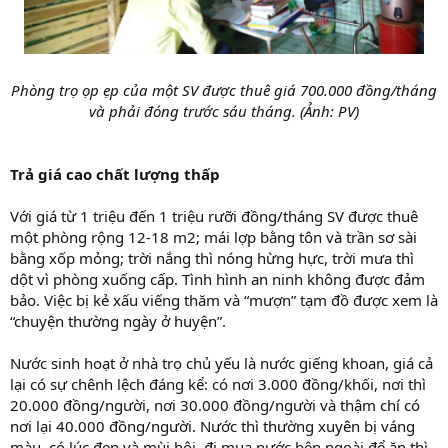
Phòng trọ ọp ẹp của một SV được thuê giá 700.000 đồng/tháng
và phải đóng trước sáu tháng. (Ảnh: PV)
Trả giá cao chất lượng thấp
Với giá từ 1 triệu đến 1 triệu rưỡi đồng/tháng SV được thuê
một phòng rộng 12-18 m2; mái lợp bằng tôn và trần sơ sài
bằng xốp mỏng; trời nắng thì nóng hừng hực, trời mưa thì
dột vì phòng xuống cấp. Tình hình an ninh không được đảm
bảo. Việc bị kẻ xấu viếng thăm và “mượn” tạm đồ được xem là
“chuyện thường ngày ở huyện”.
Nước sinh hoạt ở nhà trọ chủ yếu là nước giếng khoan, giá cả
lại có sự chênh lệch đáng kể: có nơi 3.000 đồng/khối, nơi thì
20.000 đồng/người, nơi 30.000 đồng/người và thậm chí có
nơi lại 40.000 đồng/người. Nước thì thường xuyên bị váng
màu, có lúc đen và mùi hôi, đi mua nước bên ngoài để ăn thì