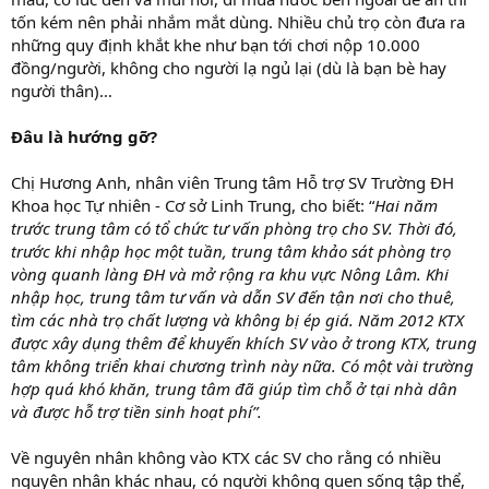
tốn kém nên phải nhắm mắt dùng. Nhiều chủ trọ còn đưa ra
những quy định khắt khe như bạn tới chơi nộp 10.000
đồng/người, không cho người lạ ngủ lại (dù là bạn bè hay
người thân)…
Đâu là hướng gỡ?
Chị Hương Anh, nhân viên Trung tâm Hỗ trợ SV Trường ĐH
Khoa học Tự nhiên - Cơ sở Linh Trung, cho biết: “
Hai năm
trước trung tâm có tổ chức tư vấn phòng trọ cho SV. Thời đó,
trước khi nhập học một tuần, trung tâm khảo sát phòng trọ
vòng quanh làng ĐH và mở rộng ra khu vực Nông Lâm. Khi
nhập học, trung tâm tư vấn và dẫn SV đến tận nơi cho thuê,
tìm các nhà trọ chất lượng và không bị ép giá. Năm 2012 KTX
được xây dụng thêm để khuyến khích SV vào ở trong KTX, trung
tâm không triển khai chương trình này nữa. Có một vài trường
hợp quá khó khăn, trung tâm đã giúp tìm chỗ ở tại nhà dân
và được hỗ trợ tiền sinh hoạt phí”.
Về nguyên nhân không vào KTX các SV cho rằng có nhiều
nguyên nhân khác nhau, có người không quen sống tập thể,