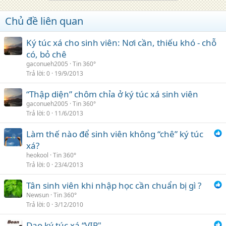
Chủ đề liên quan
Ký túc xá cho sinh viên: Nơi cần, thiếu khó - chỗ
có, bỏ chê
gaconueh2005
Tin 360°
Trả lời
0
19/9/2013
“Thập diện” chôm chỉa ở ký túc xá sinh viên
gaconueh2005
Tin 360°
Trả lời
0
11/6/2013
Làm thế nào để sinh viên không “chê” ký túc
xá?
heokool
Tin 360°
Trả lời
0
23/4/2013
Tân sinh viên khi nhập học cần chuẩn bị gì ?
Newsun
Tin 360°
Trả lời
0
3/12/2010
Dạo ký túc xá “VIP"