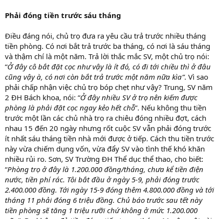
Phải đóng tiền trước sáu tháng
Điều đáng nói, chủ trọ đưa ra yêu cầu trả trước nhiều tháng
tiền phòng. Có nơi bắt trả trước ba tháng, có nơi là sáu tháng
và thậm chí là một năm. Trả lời thắc mắc SV, một chủ trọ nói:
“
Ở đây cô bắt đặt cọc như vậy là ít đó, có đi tới chiều thì ở đâu
cũng vậy à, có nơi còn bắt trả trước một năm nữa kìa”
. Vì sao
phải chấp nhận việc chủ trọ bóp chẹt như vậy? Trung, SV năm
2 ĐH Bách khoa, nói: “
Ở đây nhiều SV ở trọ nên kiếm được
phòng là phải đặt cọc ngay kẻo hết chỗ
”. Nếu không thu tiền
trước một lần các chủ nhà trọ ra chiêu đóng nhiều đợt, cách
nhau 15 đến 20 ngày nhưng rốt cuộc SV vẫn phải đóng trước
ít nhất sáu tháng tiền nhà mới được ở tiếp. Cách thu tiền trước
này vừa chiếm dụng vốn, vừa đẩy SV vào tình thế khó khăn
nhiều rủi ro. Sơn, SV Trường ĐH Thể dục thể thao, cho biết:
“
Phòng trọ ở đây là 1.200.000 đồng/tháng, chưa kể tiền điện
nước, tiền phí rác. Tôi bắt đầu ở ngày 5-9, phải đóng trước
2.400.000 đồng. Tới ngày 15-9 đóng thêm 4.800.000 đồng và tới
tháng 11 phải đóng 6 triệu đồng. Chủ báo trước sau tết này
tiền phòng sẽ tăng 1 triệu rưỡi chứ không ở mức 1.200.000