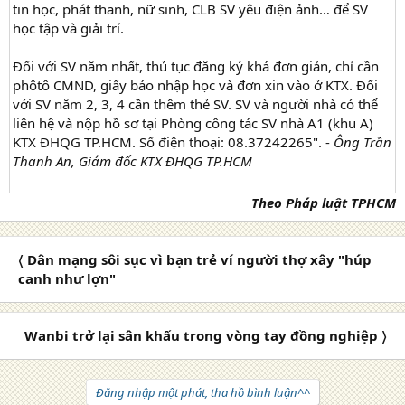
tin học, phát thanh, nữ sinh, CLB SV yêu điện ảnh… để SV
học tập và giải trí.
Đối với SV năm nhất, thủ tục đăng ký khá đơn giản, chỉ cần
phôtô CMND, giấy báo nhập học và đơn xin vào ở KTX. Đối
với SV năm 2, 3, 4 cần thêm thẻ SV. SV và người nhà có thể
liên hệ và nộp hồ sơ tại Phòng công tác SV nhà A1 (khu A)
KTX ĐHQG TP.HCM. Số điện thoại: 08.37242265". -
Ông Trần
Thanh An, Giám đốc KTX ĐHQG TP.HCM
Theo Pháp luật TPHCM
〈 Dân mạng sôi sục vì bạn trẻ ví người thợ xây "húp
canh như lợn"
Wanbi trở lại sân khấu trong vòng tay đồng nghiệp 〉
Đăng nhập một phát, tha hồ bình luận^^