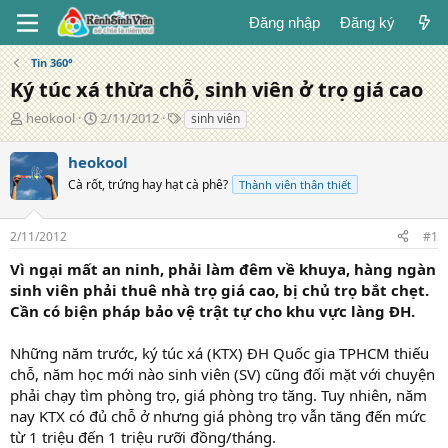
Đăng nhập
Đăng ký
Tin 360°
Ký túc xá thừa chỗ, sinh viên ở trọ giá cao
T
N
T
heokool
2/11/2012
sinh viên
á
g
ừ
c
à
k
heokool
g
y
h
Cà rốt, trứng hay hạt cà phê?
Thành viên thân thiết
i
đ
ó
ả
ă
a
n
2/11/2012
#1
g
Vì ngại mất an ninh, phải làm đêm về khuya, hàng ngàn
sinh viên phải thuê nhà trọ giá cao, bị chủ trọ bắt chẹt.
Cần có biện pháp bảo vệ trật tự cho khu vực làng ĐH.
Những năm trước, ký túc xá (KTX) ĐH Quốc gia TPHCM thiếu
chỗ, năm học mới nào sinh viên (SV) cũng đối mặt với chuyện
phải chạy tìm phòng trọ, giá phòng trọ tăng. Tuy nhiên, năm
nay KTX có đủ chỗ ở nhưng giá phòng trọ vẫn tăng đến mức
từ 1 triệu đến 1 triệu rưỡi đồng/tháng.