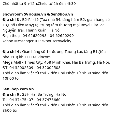
Chủ nhật từ 9h-12h.Chiều từ 2h đến 4h30
Showroom SVHouse.vn & SenShop.vn
Địa chỉ 3
: B2-R4-19 (Tòa nhà R4, tầng hầm B2, gian hàng số
19,Phố Điện Máy) tại trung tâm thương mại Royal City, 72
Nguyễn Trãi, Thanh Xuân, Hà Nội
Điện thoại: 04 62620298 - 04 62620299
Yahoo Messenger ID : svhouseroyalcity
Địa chỉ 4
: Gian hàng số 14 đường Tương Lai, tầng B1,(tòa
nhà T10) khu TTTM Vincom
Mega Mall - Times City, 458 Minh Khai, Hai Bà Trưng, Hà Nội.
ĐT: 04 32002509 - 04 32002508
Thời gian làm việc từ thứ 2 đến Chủ Nhật. Từ 9h30 sáng đến
10h00 tối
SenShop.com.vn
Địa chỉ 6
: 23H Hai Bà Trưng, Hà Nội.
Tel: 04 37475407 - 04 37475660
Thời gian làm việc từ thứ 2 đến Chủ Nhật. Từ 9h00 sáng đến
8h00 tối