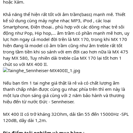
hoặc Xám.
Khả năng thể hiện rất tốt với âm trầm(bass) mạnh mẽ. Thiết
kế sử dụng cùng máy nghe nhạc MP3, iPod , các loại
Smartphone, Điện thoại.. phù hợp với các dòng nhạc trẻ sôi
động như Pop, Hip hop,... âm trầm có phần mạnh mẽ hơn, uy
lực hơn ngay cả model đời trên là MX 170, trong khi MX 170
hiện đang là model có âm trầm cũng như âm treble rất tốt
trong tầm tiền khi so sánh với em đời cao hơn nữa là MX 475
hay MX 580, Tuy nhiên dải treble của MX 170 lại tốt hơn 1
chút so với MX 400 II.
Nếu bạn tìm 1 tai nghe giá thật là rẻ và có chất lượng âm
thanh chấp nhận được cùng gu nhạc phía trên thì em này là
một lựa chọn sáng giá cùng với 2 năm bảo hành và thương
hiệu đến từ nước Đức - Sennheiser.
MX 400 II có trở kháng 32Ohm, dải tần 55 đến 15000Hz -SPL
120dB, dây dài 1,2m.
Địa điểm trải nghiệm và mua hàng :