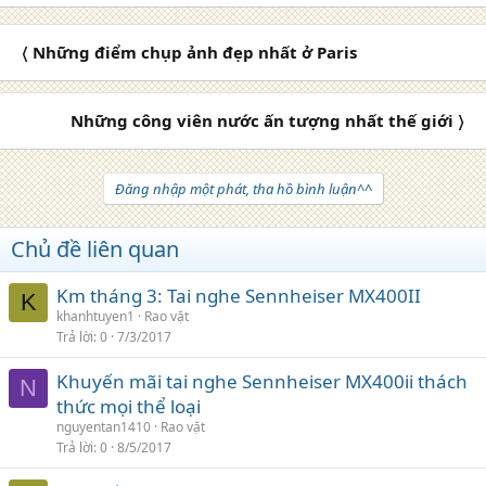
〈 Những điểm chụp ảnh đẹp nhất ở Paris
Những công viên nước ấn tượng nhất thế giới 〉
Đăng nhập một phát, tha hồ bình luận^^
Chủ đề liên quan
Km tháng 3: Tai nghe Sennheiser MX400II
K
khanhtuyen1
Rao vặt
Trả lời
0
7/3/2017
Khuyến mãi tai nghe Sennheiser MX400ii thách
N
thức mọi thể loại
nguyentan1410
Rao vặt
Trả lời
0
8/5/2017