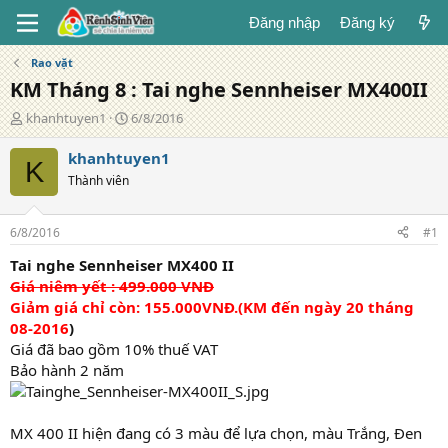
Đăng nhập
Đăng ký
Rao vặt
KM Tháng 8 : Tai nghe Sennheiser MX400II
T
N
khanhtuyen1
6/8/2016
á
g
c
à
khanhtuyen1
K
g
y
Thành viên
i
đ
ả
ă
n
6/8/2016
#1
g
Tai nghe Sennheiser MX400 II
Giá niêm yết : 499.000 VNĐ
Giảm giá chỉ còn: 155.000VNĐ.(KM đến ngày 20 tháng
08-2016
)
Giá đã bao gồm 10% thuế VAT
Bảo hành 2 năm
MX 400 II hiện đang có 3 màu để lựa chọn, màu Trắng, Đen