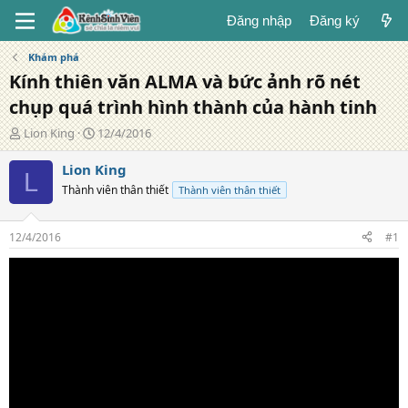
Đăng nhập
Đăng ký
Khám phá
Kính thiên văn ALMA và bức ảnh rõ nét
chụp quá trình hình thành của hành tinh
T
N
Lion King
12/4/2016
á
g
c
à
Lion King
L
g
y
Thành viên thân thiết
Thành viên thân thiết
i
đ
ả
ă
n
12/4/2016
#1
g