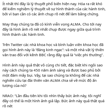
Ít nhất thì đây là lý thuyết phổ biến hiện nay. Hóa ra rất khó
để kiểm nghiệm lý thuyết về sự hình thành của các hành tinh,
bởi vì bạn cần có các ảnh chụp rõ nét để làm bằng chứng.
May thay chúng ta đã có kính viễn vọng ALMA. Cho tới nay
đây là hình ảnh rõ nét nhất chụp được ngay giữa quá trình
hình thành các hành tinh.
Trên Twitter các nhà khoa học và bình luận viên khoa học đã
gọi hình ảnh này là “đáng kinh ngạc”: và một nhà vật lý thiên
văn trao đổi với kênh BBC rằng đây quả là “việc phi thường”.
Hình ảnh này quả thật vô cùng chi tiết, đặc biệt khi ngôi sao
này cách chúng ta 450 năm ánh sáng và được bao phủ bởi
một đám mây bụi. Vậy, tại sao chúng ta không để các nhà
nghiên cứu tại đài thiên văn ALMA chia sẻ về mức độ ấn
tượng của nó?
NRAO: “Lần đầu tiên khi tôi nhìn thấy bức ảnh này, tôi nghĩ
đây có thể là một hình ảnh giả lập. Bức ảnh này quả thật quá
rõ nét