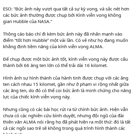
ESO: “Bức ảnh này vượt qua tất cả sự kỳ vọng, và sắc nét hơn
các bức ảnh thường được chụp bởi Kính viễn vọng không
gian Hubble của NASA.”
Thông cáo báo chí đi kèm bức ảnh này đã nhấn mạnh vào
điểm “tốt hơn Hubble” một vài lần. Có vẻ như họ đang muốn
khẳng định tiềm năng của kính viễn vọng ALMA.
Để chụp được một bức ảnh tốt, kính viễn vọng này được cấu
thành bởi 66 ăng ten lớn có thể trải dài 16 kilomet.
Hình ảnh sự hình thành của hành tinh được chụp với các ăng
ten cách nhau 15 kilomet, gần như ở phạm vi rộng nhất giữa
các ăng ten, do đó có thể coi bức ảnh là minh chứng cho năng
lực của chiếc kính viễn vọng này.
Nhưng cũng có các bài học rút ra từ chính bức ảnh. Hiện vẫn
chưa có các nghiên cứu bình duyệt, nhưng đội ngũ của đài
thiên văn ALMA nói rằng họ đã phát hiện ra một thứ: đó là tất
cả các ngôi sao trẻ sẽ không trong quá trình hình thành các