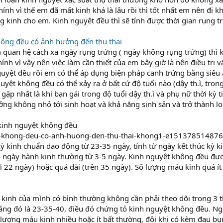
hính vì thế em đã mất kinh khá là lâu rồi thì tốt nhất em nên đi 
g kinh cho em. Kinh nguyệt đều thì sẽ tính được thời gian rụng t
hông đều có ảnh hưởng đến thụ thai
uan hệ cách xa ngày rụng trứng ( ngày không rụng trứng) thì k
hính vì vậy nên việc làm cần thiết của em bây giờ là nên điều trị 
uyệt đều rồi em có thể áp dụng biện pháp canh trứng bằng siêu
uyệt không đều có thể xảy ra ở bất cứ độ tuổi nào (dậy th.ì, trong
ặp nhất là khi bạn gái trong độ tuổi dậy th.ì và phụ nữ thời kỳ 
ng không nhỏ tới sinh hoạt và khả năng sinh sản và trở thành lo
 kinh nguyệt không đều
ỳ kinh chuẩn dao động từ 23-35 ngày, tính từ ngày kết thúc kỳ k
ố ngày hành kinh thường từ 3-5 ngày. Kinh nguyệt không đều đượ
 22 ngày) hoặc quá dài (trên 35 ngày). Số lượng máu kinh quá ít
 kinh của mình có bình thường không cần phải theo dõi trong 3 th
áng đó là 23-35-40, điều đó chứng tỏ kinh nguyệt không đều. Ngo
ượng máu kinh nhiều hoặc ít bất thường, đôi khi có kèm đau bụ