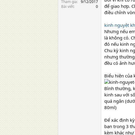
Tham gia
9/12/2017
để giao hợp. C
Bài viết
0
điều chỉnh vòn
kinh nguyệt k
Nhưng nếu em q
là không có. C
đó nếu kinh ng
Chu kỳ kinh ng
nhưng thường g
đều có ảnh hưở
Biểu hiện của
Bình thường, k
kinh sau với s
quá ngắn (dưới
80ml)
Để xác định kỳ
bạn trong 3 th
kèm khác như l