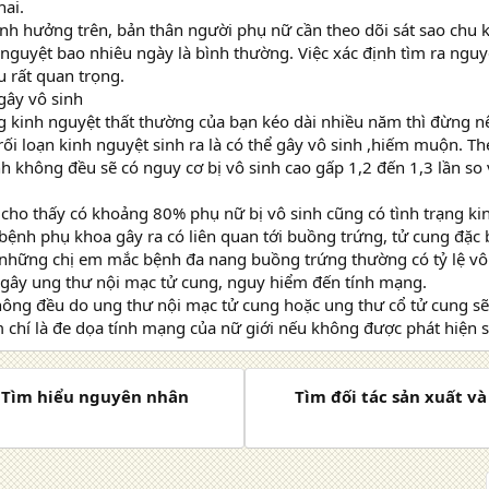
hai.
h hưởng trên, bản thân người phụ nữ cần theo dõi sát sao chu k
 nguyệt bao nhiêu ngày là bình thường. Việc xác định tìm ra nguy
 rất quan trọng.
gây vô sinh
g kinh nguyệt thất thường của bạn kéo dài nhiều năm thì đừng
rối loạn kinh nguyệt sinh ra là có thể gây vô sinh ,hiếm muộn. T
h không đều sẽ có nguy cơ bị vô sinh cao gấp 1,2 đến 1,3 lần so
cho thấy có khoảng 80% phụ nữ bị vô sinh cũng có tình trạng k
ệnh phụ khoa gây ra có liên quan tới buồng trứng, tử cung đặc 
 những chị em mắc bệnh đa nang buồng trứng thường có tỷ lệ vô 
ể gây ung thư nội mạc tử cung, nguy hiểm đến tính mạng.
hông đều do ung thư nội mạc tử cung hoặc ung thư cổ tử cung s
 chí là đe dọa tính mạng của nữ giới nếu không được phát hiện 
ổ? Tìm hiểu nguyên nhân
Tìm đối tác sản xuất và