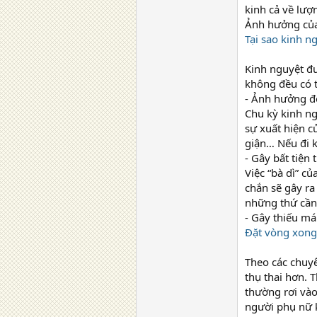
kinh cả về lư
Ảnh hưởng của
Tại sao kinh n
Kinh nguyệt đ
không đều có 
- Ảnh hưởng đ
Chu kỳ kinh ng
sự xuất hiện c
giận… Nếu đi k
- Gây bất tiện 
Việc “bà dì” c
chắn sẽ gây ra
những thứ cần 
- Gây thiếu má
Đặt vòng xong
Theo các chuyê
thụ thai hơn. 
thường rơi vào
người phụ nữ k