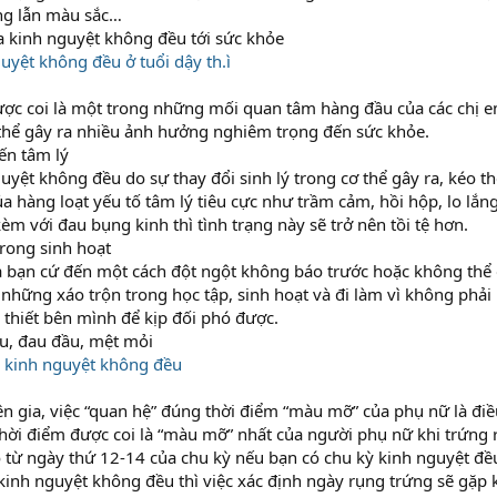
ợng lẫn màu sắc…
 kinh nguyệt không đều tới sức khỏe
guyệt không đều ở tuổi dậy th.ì
ược coi là một trong những mối quan tâm hàng đầu của các chị e
thể gây ra nhiều ảnh hưởng nghiêm trọng đến sức khỏe.
ến tâm lý
uyệt không đều do sự thay đổi sinh lý trong cơ thể gây ra, kéo th
ủa hàng loạt yếu tố tâm lý tiêu cực như trầm cảm, hồi hộp, lo lắn
èm với đau bụng kinh thì tình trạng này sẽ trở nên tồi tệ hơn.
trong sinh hoạt
ủa bạn cứ đến một cách đột ngột không báo trước hoặc không thể 
 những xáo trộn trong học tập, sinh hoạt và đi làm vì không phải
thiết bên mình để kịp đối phó được.
u, đau đầu, mệt mỏi
 kinh nguyệt không đều
n gia, việc “quan hệ” đúng thời điểm “màu mỡ” của phụ nữ là điề
Thời điểm được coi là “màu mỡ” nhất của người phụ nữ khi trứng r
 từ ngày thứ 12-14 của chu kỳ nếu bạn có chu kỳ kinh nguyệt đề
inh nguyệt không đều thì việc xác định ngày rụng trứng sẽ gặp