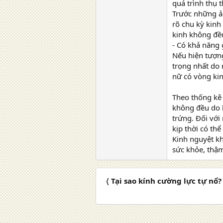
quá trình thụ t
Trước những ản
rõ chu kỳ kinh
kinh không đều
- Có khả năng 
Nếu hiện tượn
trọng nhất do 
nữ có vòng kin
Theo thống kê 
không đều do b
trứng. Đối với
kịp thời có th
Kinh nguyệt k
sức khỏe, thậm
〈 Tại sao kính cường lực tự n