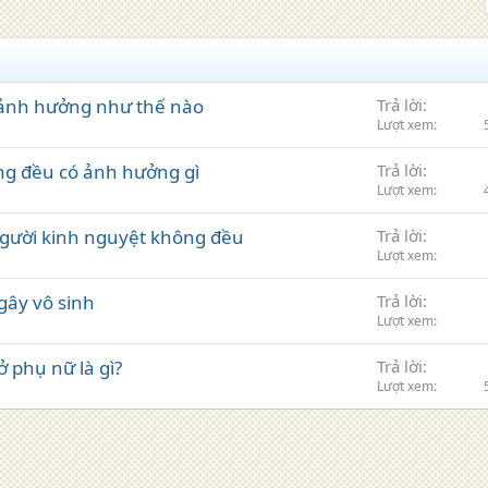
 ảnh hưởng như thế nào
Trả lời
Lượt xem
ng đều có ảnh hưởng gì
Trả lời
Lượt xem
 người kinh nguyệt không đều
Trả lời
Lượt xem
gây vô sinh
Trả lời
Lượt xem
 phụ nữ là gì?
Trả lời
Lượt xem