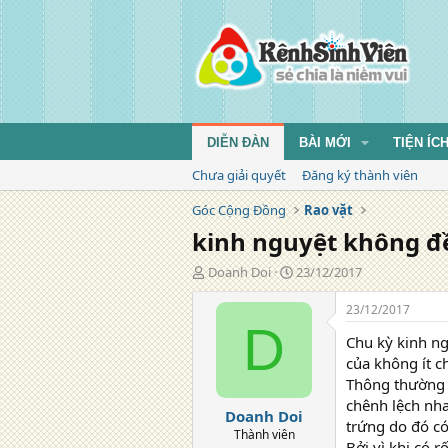
DIỄN ĐÀN
BÀI MỚI
TIỆN ÍC
Chưa giải quyết
Đăng ký thành viên
Góc Cộng Đồng
Rao vặt
kinh nguyệt không đ
T
N
Doanh Doi
23/12/2017
á
g
c
à
23/12/2017
g
y
D
Chu kỳ kinh ng
i
đ
ả
ă
của không ít c
n
Thông thường g
g
chênh lệch nh
Doanh Doi
trứng do đó có
Thành viên
Bởi vì khi có 