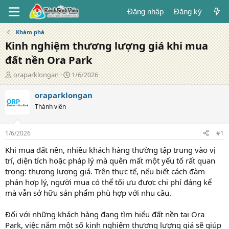
Đăng nhập
Đăng ký
Khám phá
Kinh nghiệm thương lượng giá khi mua
đất nền Ora Park
T
N
oraparklongan
1/6/2026
á
g
c
à
oraparklongan
g
y
Thành viên
i
đ
ả
ă
n
1/6/2026
#1
g
Khi mua đất nền, nhiều khách hàng thường tập trung vào vị
trí, diện tích hoặc pháp lý mà quên mất một yếu tố rất quan
trọng: thương lượng giá. Trên thực tế, nếu biết cách đàm
phán hợp lý, người mua có thể tối ưu được chi phí đáng kể
mà vẫn sở hữu sản phẩm phù hợp với nhu cầu.
Đối với những khách hàng đang tìm hiểu đất nền tại Ora
Park, việc nắm một số kinh nghiệm thương lượng giá sẽ giúp