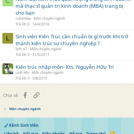
C
mà thạc sĩ quản trị kinh doanh (MBA) trang bị
cho bạn
columbia
Môn chuyên ngành
Trả lời
0
14/4/2016
Sinh viên Kiến Trúc cần chuẩn bị gì trước khi trở
L
thành kiến trúc sư chuyên nghiệp ?
linh_VT
Môn chuyên ngành
Trả lời
0
31/5/2017
Kiến trúc nhập môn- Kts. Nguyễn Hữu Trí
Linh Nhi
Môn chuyên ngành
Trả lời
0
5/8/2015
Facebook
Liên kết
Chia sẻ:
Môn chuyên ngành
Kênh Sinh Viên
Liên hệ
Nội quy
Điều khoản
Hỗ trợ
Trang chủ
R