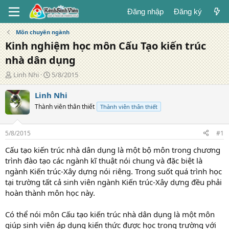
Đăng nhập
Đăng ký
Môn chuyên ngành
Kinh nghiệm học môn Cấu Tạo kiến trúc
nhà dân dụng
T
N
Linh Nhi
5/8/2015
á
g
c
à
Linh Nhi
g
y
Thành viên thân thiết
Thành viên thân thiết
i
đ
ả
ă
n
5/8/2015
#1
g
Cấu tạo kiến trúc nhà dân dụng là một bộ môn trong chương
trình đào tạo các ngành kĩ thuật nói chung và đặc biệt là
ngành Kiến trúc-Xây dựng nói riêng. Trong suốt quá trình học
tại trường tất cả sinh viên ngành Kiến trúc-Xây dựng đều phải
hoàn thành môn học này.
Có thể nói môn Cấu tạo kiến trúc nhà dân dụng là một môn
giúp sinh viên áp dụng kiến thức được học trong trường với