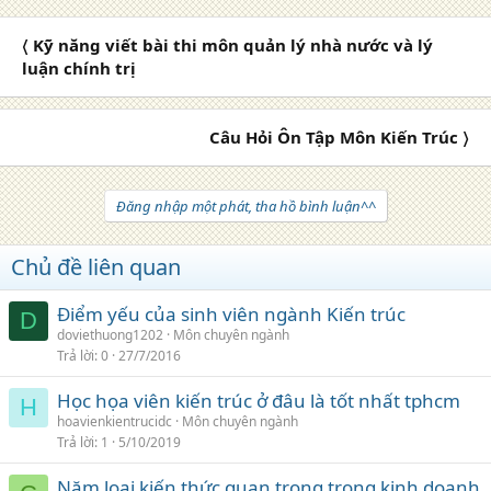
〈 Kỹ năng viết bài thi môn quản lý nhà nước và lý
luận chính trị
Câu Hỏi Ôn Tập Môn Kiến Trúc 〉
Đăng nhập một phát, tha hồ bình luận^^
Chủ đề liên quan
Điểm yếu của sinh viên ngành Kiến trúc
D
doviethuong1202
Môn chuyên ngành
Trả lời
0
27/7/2016
Học họa viên kiến trúc ở đâu là tốt nhất tphcm
H
hoavienkientrucidc
Môn chuyên ngành
Trả lời
1
5/10/2019
Năm loại kiến thức quan trọng trong kinh doanh