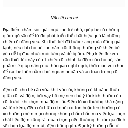
Nôi cũi cho bé
Địa điểm chăm sóc giấc ngủ cho trẻ nhỏ, giúp bé có những
giấc ngủ sâu để từ đó phát triển thể chất hiệu quả là những
chiếc cũi đáng yêu. Khi thời tiết đã bước sang mùa đông giá
lạnh, nếu chỉ cho bé con nằm cũi thông thường sẽ khiến bé
yêu dễ bị đau nhức mỏi lưng và dễ bị ốm. Phụ kiện đi kèm
cần thiết lúc này của 1 chiếc cũi chính là đệm cũi cho bé, sản
phẩm sẽ giúp nâng niu thời gian nghỉ ngơi, thời gian vui chơi
để các bé luôn nằm chơi ngoan ngoãn và an toàn trong cũi
đáng yêu.
đệm cũi cho bé cần vừa khít với cũi, không có khoảng thừa
giữa cũi và đệm, bởi vậy bố mẹ nên chú ý tới kích thước của
cũi trước khi chọn mua đệm cũi. Đệm lò xo thường khá nặng
và tốn kém, đệm cũi hữu cơ nhồi cotton hoặc len thường có
xu hướng mềm mại nhưng không chắc chắn mà việc lựa chọn
chất liệu đệm cũng rất quan trọng nên thường thì các gia đình
sẽ chọn lựa đệm mút, đệm bông gòn. Đọc kỹ hướng dẫn ở