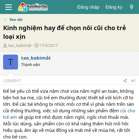
Đăng nhập
Đăng ký
Rao vặt
Kinh nghiệm hay để chọn nôi cũi cho trẻ
loại xịn
T
N
tao_babimảt
17/5/2017
á
g
c
à
tao_babimảt
T
g
y
Thành viên
i
đ
ả
ă
n
17/5/2017
#1
g
Để bé yêu có thể vừa nằm chơi vừa nằm nghỉ an toàn, không
bện hơi ba mẹ, cũi trẻ em thường được thiết kế với kích cỡ to
lớn. Để các bé không bị nhức mỏi cơ thể vì phải nằm trên sàn
cũi thông thường, việc sử dụng những sản phẩm đệm
cũi cho
trẻ em
sẽ giúp trẻ nhỏ được nằm nghỉ, ngồi chơi thoải mái.
Mỗi lúc dùng, sản phẩm còn có khả năng thấm hút mồ hôi
hiệu quả, ấm áp về mùa đông và mát mẻ về mùa hè, rất tốt
cho bé con.