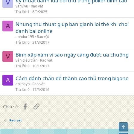
Kỹ thuật đánh lừa đối thủ trong poker đỉnh cao
V
vanvivu
Rao vặt
Trả lời
1
6/9/2025
Nhung thu thuat giup ban gianh loi the khi choi
A
danh bai online
anhduc195
Rao vặt
Trả lời
0
31/3/2017
Binh xập xám vì sao ngày càng được ưa chuộng
V
vân diệu trần
Rao vặt
Trả lời
0
10/1/2017
Cách đánh chẵn để thành cao thủ trong bigone
A
apkhayp
Rao vặt
Trả lời
0
17/5/2016
Facebook
Liên kết
Chia sẻ:
Rao vặt
Top