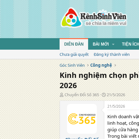
DIỄN ĐÀN
BÀI MỚI
TIỆN ÍC
Chưa giải quyết
Đăng ký thành viên
Góc Sinh Viên
Công nghệ
Kinh nghiệm chọn ph
2026
T
N
Chuyển Đổi Số 365
21/5/2026
á
g
c
à
21/5/2026
g
y
Kinh doanh vật
i
đ
ả
ă
linh hoạt, côn
n
giúp cửa hàng 
g
Trong bài viết