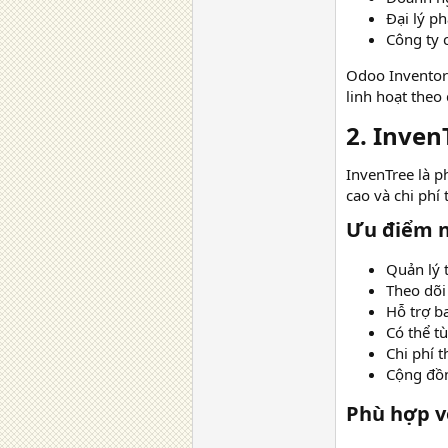
Đại lý p
Công ty 
Odoo Inventor
linh hoạt theo 
2. Inven
InvenTree là 
cao và chi phí 
Ưu điểm nổ
Quản lý t
Theo dõi
Hỗ trợ b
Có thể t
Chi phí 
Cộng đồn
Phù hợp vớ