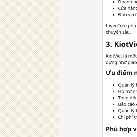
Doanh n
Cửa hàng
Đơn vị có
InvenTree phù 
chuyên sâu.
3. KiotV
KiotViet là mộ
dựng nhờ giao 
Ưu điểm nổ
Quản lý
Hỗ trợ nh
Theo dõi
Báo cáo 
Quản lý t
Chi phí t
Phù hợp vớ