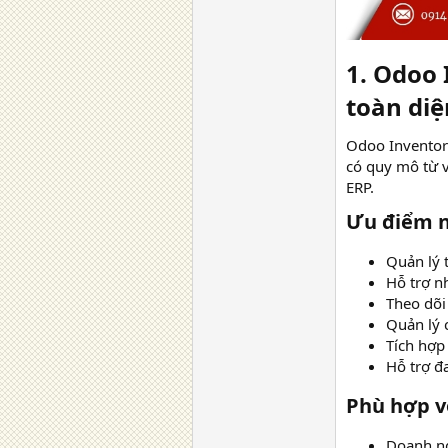
1. Odoo 
toàn diệ
Odoo Inventory
có quy mô từ v
ERP.
Ưu điểm nổ
Quản lý 
Hỗ trợ nh
Theo dõi
Quản lý 
Tích hợp
Hỗ trợ đ
Phù hợp vớ
Doanh ng