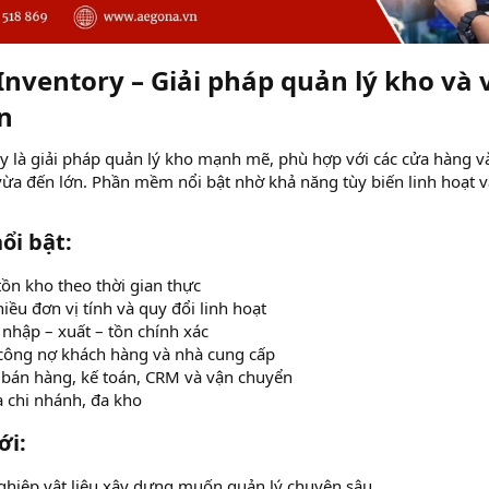
Inventory – Giải pháp quản lý kho và 
n​
 là giải pháp quản lý kho mạnh mẽ, phù hợp với các cửa hàng v
ừa đến lớn. Phần mềm nổi bật nhờ khả năng tùy biến linh hoạt v
i bật:​
tồn kho theo thời gian thực
iều đơn vị tính và quy đổi linh hoạt
 nhập – xuất – tồn chính xác
công nợ khách hàng và nhà cung cấp
 bán hàng, kế toán, CRM và vận chuyển
a chi nhánh, đa kho
i:​
hiệp vật liệu xây dựng muốn quản lý chuyên sâu