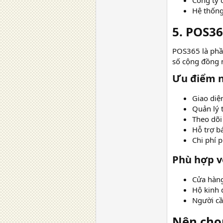
Công ty 
Hệ thống
5. POS36
POS365 là phần
số cộng đồng 
Ưu điểm nổ
Giao diệ
Quản lý 
Theo dõi
Hỗ trợ bá
Chi phí 
Phù hợp vớ
Cửa hàng
Hộ kinh 
Người cầ
Nên chọ