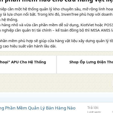
ệp cần một hệ thống quản lý kho chuyên sâu, mở rộng linh hoạt 
 là lựa chọn nổi bật. Trong khi đó, InvenTree phù hợp với doanh
 hệ thống.
a hàng nhỏ và vừa cần phần mềm dễ sử dụng, KiotViet hoặc POS3
nghiệp cần quản trị tài chính – kế toán đồng bộ thì MISA AMIS l
phần mềm phù hợp sẽ giúp cửa hàng vật liệu xây dựng quản lý t
g cao hiệu suất vận hành lâu dài.
Thoại" APU Cho Hệ Thống
Shop Ốp Lưng Điện Tho
ng Phần Mềm Quản Lý Bán Hàng Nào
Trả lời
Lượt xem