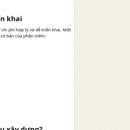
n khai​
i phí hợp lý và dễ triển khai. Một
ý cơ bản của phần mềm.
u xây dựng?​