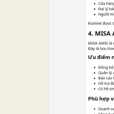
Cửa hàng
Đại lý bá
Người mớ
KiotViet được 
4. MISA 
MISA AMIS là n
Đây là lựa chọ
Ưu điểm nổ
Đồng bộ 
Quản lý c
Báo cáo 
Hỗ trợ đ
Có hệ sin
Phù hợp vớ
Doanh ng