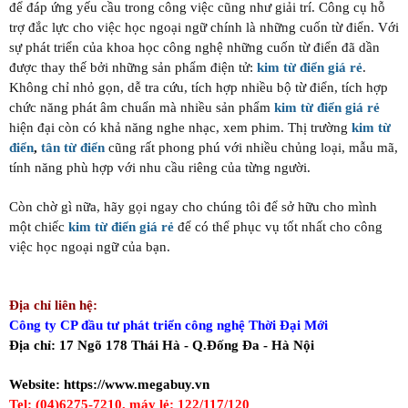
để đáp ứng yếu cầu trong công việc cũng như giải trí. Công cụ hỗ
trợ đắc lực cho việc học ngoại ngữ chính là những cuốn từ điển. Với
sự phát triển của khoa học công nghệ những cuốn từ điển đã dần
được thay thế bởi những sản phẩm điện tử:
kim từ điển giá rẻ
.
Không chỉ nhỏ gọn, dễ tra cứu, tích hợp nhiều bộ từ điển, tích hợp
chức năng phát âm chuẩn mà nhiều sản phẩm
kim từ điển giá rẻ
hiện đại còn có khả năng nghe nhạc, xem phim. Thị trường
kim từ
điển
,
tân từ điển
cũng rất phong phú với nhiều chủng loại, mẫu mã,
tính năng phù hợp với nhu cầu riêng của từng người.
Còn chờ gì nữa, hãy gọi ngay cho chúng tôi để sở hữu cho mình
một chiếc
kim từ điển giá rẻ
để có thể phục vụ tốt nhất cho công
việc học ngoại ngữ của bạn.
Địa chỉ liên hệ:
Công ty CP đầu tư phát triển công nghệ Thời Đại Mới
Địa chỉ: 17 Ngõ 178 Thái Hà - Q.Đống Đa - Hà Nội
Website:
https://www.megabuy.vn
Tel: (04)6275-7210, máy lẻ: 122/117/120