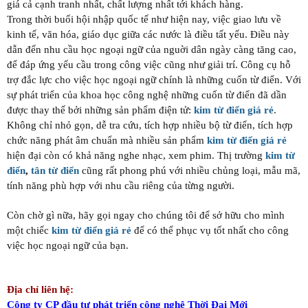
giá cả cạnh tranh nhất, chất lượng nhất tới khách hàng.
Trong thời buổi hội nhập quốc tế như hiện nay, việc giao lưu về
kinh tế, văn hóa, giáo dục giữa các nước là điều tất yếu. Điều này
dẫn đến nhu cầu học ngoại ngữ của nguời dân ngày càng tăng cao,
để đáp ứng yếu cầu trong công việc cũng như giải trí. Công cụ hỗ
trợ đắc lực cho việc học ngoại ngữ chính là những cuốn từ điển. Với
sự phát triển của khoa học công nghệ những cuốn từ điển đã dần
được thay thế bởi những sản phẩm điện tử:
kim từ điển giá rẻ
.
Không chỉ nhỏ gọn, dễ tra cứu, tích hợp nhiều bộ từ điển, tích hợp
chức năng phát âm chuẩn mà nhiều sản phẩm
kim từ điển giá rẻ
hiện đại còn có khả năng nghe nhạc, xem phim. Thị trường
kim từ
điển
,
tân từ điển
cũng rất phong phú với nhiều chủng loại, mẫu mã,
tính năng phù hợp với nhu cầu riêng của từng người.
Còn chờ gì nữa, hãy gọi ngay cho chúng tôi để sở hữu cho mình
một chiếc
kim từ điển giá rẻ
để có thể phục vụ tốt nhất cho công
việc học ngoại ngữ của bạn.
Địa chỉ liên hệ:
Công ty CP đầu tư phát triển công nghệ Thời Đại Mới