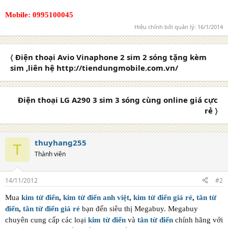
Mobile
: 0995100045
Hiệu chỉnh bởi quản lý:
16/1/2014
〈 Điện thoại Avio Vinaphone 2 sim 2 sóng tặng kèm
sim ,liên hệ http://tiendungmobile.com.vn/
Điện thoại LG A290 3 sim 3 sóng cùng online giá cực
rẻ 〉
thuyhang255
T
Thành viên
14/11/2012
#2
Mua
kim từ điển
,
kim từ điển anh việt
,
kim từ điển giá rẻ
,
tân từ
điển
,
tân từ điển giá rẻ
bạn đến siêu thị Megabuy. Megabuy
chuyên cung cấp các loại
kim từ điển
và
tân từ điển
chính hãng với