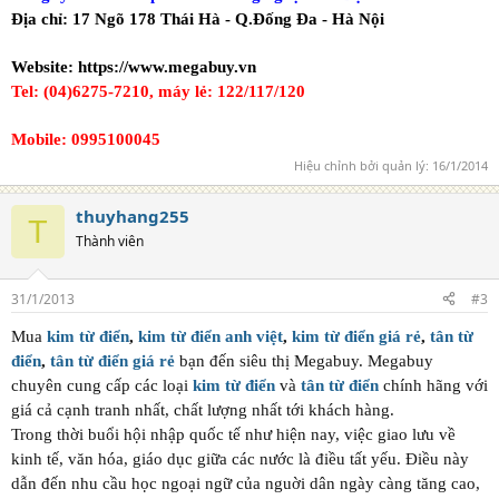
Địa chỉ: 17 Ngõ 178 Thái Hà - Q.Đống Đa - Hà Nội
Website:
https://www.megabuy.vn
Tel: (04)6275-7210, máy lẻ: 122/117/120
Mobile
: 0995100045
Hiệu chỉnh bởi quản lý:
16/1/2014
thuyhang255
T
Thành viên
31/1/2013
#3
Mua
kim từ điển
,
kim từ điển anh việt
,
kim từ điển giá rẻ
,
tân từ
điển
,
tân từ điển giá rẻ
bạn đến siêu thị Megabuy. Megabuy
chuyên cung cấp các loại
kim từ điển
và
tân từ điển
chính hãng với
giá cả cạnh tranh nhất, chất lượng nhất tới khách hàng.
Trong thời buổi hội nhập quốc tế như hiện nay, việc giao lưu về
kinh tế, văn hóa, giáo dục giữa các nước là điều tất yếu. Điều này
dẫn đến nhu cầu học ngoại ngữ của nguời dân ngày càng tăng cao,