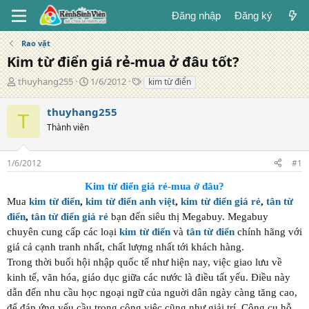
Đăng nhập
Đăng ký
Rao vặt
Kim từ điển giá rẻ-mua ở đâu tốt?
T
N
T
thuyhang255
1/6/2012
kim từ điển
á
g
ừ
c
à
k
thuyhang255
T
g
y
h
Thành viên
i
đ
ó
ả
ă
a
n
1/6/2012
#1
g
Kim từ điển giá rẻ-mua ở đâu?
Mua
kim từ điển
,
kim từ điển anh việt
,
kim từ điển giá rẻ
,
tân từ
điển
,
tân từ điển giá rẻ
bạn đến siêu thị Megabuy. Megabuy
chuyên cung cấp các loại
kim từ điển
và
tân từ điển
chính hãng với
giá cả cạnh tranh nhất, chất lượng nhất tới khách hàng.
Trong thời buổi hội nhập quốc tế như hiện nay, việc giao lưu về
kinh tế, văn hóa, giáo dục giữa các nước là điều tất yếu. Điều này
dẫn đến nhu cầu học ngoại ngữ của nguời dân ngày càng tăng cao,
để đáp ứng yếu cầu trong công việc cũng như giải trí. Công cụ hỗ