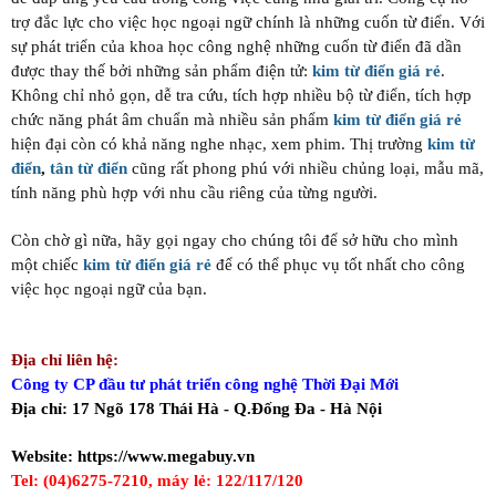
trợ đắc lực cho việc học ngoại ngữ chính là những cuốn từ điển. Với
sự phát triển của khoa học công nghệ những cuốn từ điển đã dần
được thay thế bởi những sản phẩm điện tử:
kim từ điển giá rẻ
.
Không chỉ nhỏ gọn, dễ tra cứu, tích hợp nhiều bộ từ điển, tích hợp
chức năng phát âm chuẩn mà nhiều sản phẩm
kim từ điển giá rẻ
hiện đại còn có khả năng nghe nhạc, xem phim. Thị trường
kim từ
điển
,
tân từ điển
cũng rất phong phú với nhiều chủng loại, mẫu mã,
tính năng phù hợp với nhu cầu riêng của từng người.
Còn chờ gì nữa, hãy gọi ngay cho chúng tôi để sở hữu cho mình
một chiếc
kim từ điển giá rẻ
để có thể phục vụ tốt nhất cho công
việc học ngoại ngữ của bạn.
Địa chỉ liên hệ:
Công ty CP đầu tư phát triển công nghệ Thời Đại Mới
Địa chỉ: 17 Ngõ 178 Thái Hà - Q.Đống Đa - Hà Nội
Website:
https://www.megabuy.vn
Tel: (04)6275-7210, máy lẻ: 122/117/120