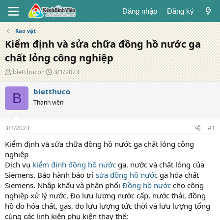
Đăng nhập
Đăng ký
Rao vặt
Kiểm định và sửa chữa đồng hồ nước ga
chất lỏng công nghiệp
T
N
bietthuco
3/1/2023
á
g
c
à
bietthuco
B
g
y
Thành viên
i
đ
ả
ă
n
3/1/2023
#1
g
Kiểm định và sửa chữa đồng hồ nước ga chất lỏng công
nghiệp
Dịch vụ
kiểm định đồng hồ nước
ga, nước và chất lỏng của
Siemens. Bảo hành bảo trì
sửa đồng hồ nước
ga hóa chất
Siemens. Nhập khẩu và phân phối
Đồng hồ nước
cho công
nghiệp xử lý nước, Đo lưu lượng nước cấp, nước thải, đồng
hồ đo hóa chất, gas, đo lưu lượng tức thời và lưu lượng tổng
cùng các linh kiện phụ kiện thay thế: