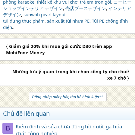
phòng karaoke
,
thiết kế khu vui chơi trẻ em trọn gói
,
コーヒー
ショップインテリア デザイン
,
売店ブースデザイン
,
インテリア
デザイン
,
sunwah pearl layout
túi đựng thực phẩm
,
sản xuất túi nhựa PE
.
Túi PE chống tĩnh
điện
..
〈 Giảm giá 20% khi mua gói cước D30 trên app
MobiFone Money
Những lưu ý quan trọng khi chọn công ty cho thuê
xe 7 chỗ 〉
Đăng nhập một phát, tha hồ bình luận^^
Chủ đề liên quan
Kiểm định và sửa chữa đồng hồ nước ga hóa
B
chất công nghiệp