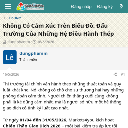
Đăng nhập
Đăng ký
Tin 360°
Không Có Cảm Xúc Trên Biểu Đồ: Đấu
Trường Của Những Hệ Điều Hành Thép
T
N
dungphamm
16/5/2026
á
g
c
à
dungphamm
g
y
Thành viên
i
đ
ả
ă
n
16/5/2026
#1
g
Thị trường tài chính vận hành theo những thuật toán và quy
luật khắt khe. Nó không có chỗ cho sự thương hại hay những
phỏng đoán cảm tính. Người chiến thắng cuối cùng không
phải là kẻ dũng cảm nhất, mà là người sở hữu một hệ thống
giao dịch có tính kỷ luật cao nhất.
Từ ngày
01/04 đến 31/05/2026
, Markets4you kích hoạt
Chiến Thần Giao Dịch 2026
– một bài kiểm tra áp lực tối