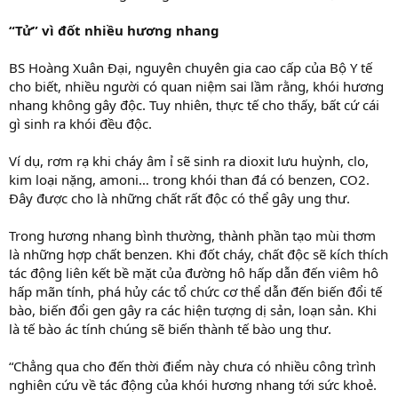
“Tử” vì đốt nhiều hương nhang
BS Hoàng Xuân Đại, nguyên chuyên gia cao cấp của Bộ Y tế
cho biết, nhiều người có quan niệm sai lầm rằng, khói hương
nhang không gây độc. Tuy nhiên, thực tế cho thấy, bất cứ cái
gì sinh ra khói đều độc.
Ví dụ, rơm rạ khi cháy âm ỉ sẽ sinh ra dioxit lưu huỳnh, clo,
kim loại nặng, amoni… trong khói than đá có benzen, CO2.
Đây được cho là những chất rất độc có thể gây ung thư.
Trong hương nhang bình thường, thành phần tạo mùi thơm
là những hợp chất benzen. Khi đốt cháy, chất độc sẽ kích thích
tác động liên kết bề mặt của đường hô hấp dẫn đến viêm hô
hấp mãn tính, phá hủy các tổ chức cơ thể dẫn đến biến đổi tế
bào, biến đổi gen gây ra các hiện tượng dị sản, loạn sản. Khi
là tế bào ác tính chúng sẽ biến thành tế bào ung thư.
“Chẳng qua cho đến thời điểm này chưa có nhiều công trình
nghiên cứu về tác động của khói hương nhang tới sức khoẻ.