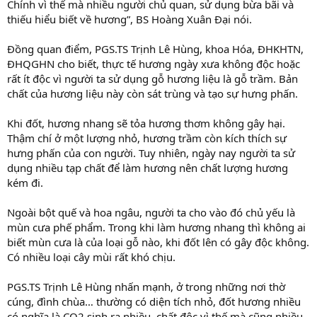
Chính vì thế mà nhiều người chủ quan, sử dụng bừa bãi và
thiếu hiểu biết về hương”, BS Hoàng Xuân Đại nói.
Đồng quan điểm, PGS.TS Trịnh Lê Hùng, khoa Hóa, ĐHKHTN,
ĐHQGHN cho biết, thực tế hương ngày xưa không độc hoặc
rất ít độc vì người ta sử dụng gỗ hương liệu là gỗ trầm. Bản
chất của hương liệu này còn sát trùng và tạo sự hưng phấn.
Khi đốt, hương nhang sẽ tỏa hương thơm không gây hại.
Thậm chí ở một lượng nhỏ, hương trầm còn kích thích sự
hưng phấn của con người. Tuy nhiên, ngày nay người ta sử
dụng nhiều tạp chất để làm hương nên chất lượng hương
kém đi.
Ngoài bột quế và hoa ngâu, người ta cho vào đó chủ yếu là
mùn cưa phế phẩm. Trong khi làm hương nhang thì không ai
biết mùn cưa là của loại gỗ nào, khi đốt lên có gây độc không.
Có nhiều loại cây mùi rất khó chịu.
PGS.TS Trịnh Lê Hùng nhấn mạnh, ở trong những nơi thờ
cúng, đình chùa… thường có diện tích nhỏ, đốt hương nhiều
có nghĩa là CO2 sinh ra nhiều, chất độc vì thế mà cũng nhiều.