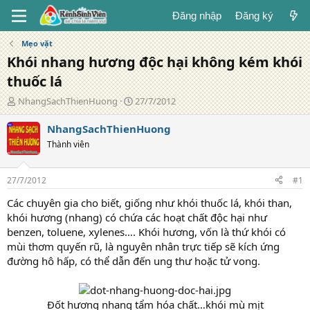
Đăng nhập
Đăng ký
Mẹo vặt
Khói nhang hương độc hại không kém khói
thuốc lá
T
N
NhangSachThienHuong
27/7/2012
á
g
c
à
NhangSachThienHuong
g
y
Thành viên
i
đ
ả
ă
n
27/7/2012
#1
g
Các chuyên gia cho biết, giống như khói thuốc lá, khói than,
khói hương (nhang) có chứa các hoạt chất độc hại như
benzen, toluene, xylenes…. Khói hương, vốn là thứ khói có
mùi thơm quyến rũ, là nguyên nhân trực tiếp sẽ kích ứng
đường hô hấp, có thể dẫn đến ung thư hoặc tử vong.
Đốt hương nhang tẩm hóa chất…khói mù mịt​