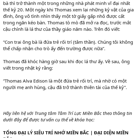
bà thì trở thành một trong những nhà phát minh vĩ đại nhất
thế kỷ 20. Một ngày khi Thomas xem lại những kỷ vật của gia
đình, ông vô tình nhìn thấy một tờ giấy gấp nhỏ được cất
trong ngăn kéo bàn. Thomas tò mò đã mở ra đọc, trước mắt
cậu chính là lá thư của thầy giáo năm nào. Trên đó viết:
“Con trai ông bà là đứa trẻ rối trí (tâm thần). Chúng tôi không
thể chấp nhận cho trò ấy đến trường được nữa”.
Thomas đã khóc hàng giờ sau khi đọc lá thư ấy. Về sau, ông
viết trong nhật ký rằng:
“Thomas Alva Edison là một đứa trẻ rối trí, mà nhờ có một
người mẹ anh hùng, cậu đã trở thành thiên tài của thế kỷ”.
Hãy liên hệ với Trung tâm Tâm Trí Lực Miền Bắc theo thông tin
dưới đây để được tư vấn cụ thể về khóa học:
TỔNG ĐẠI LÝ SIÊU TRÍ NHỚ MIỀN BẮC | ĐẠI DIỆN MIỀN