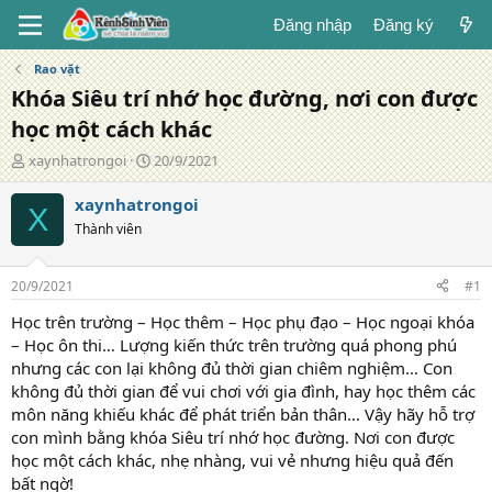
Đăng nhập
Đăng ký
Rao vặt
Khóa Siêu trí nhớ học đường, nơi con được
học một cách khác
T
N
xaynhatrongoi
20/9/2021
á
g
c
à
xaynhatrongoi
X
g
y
Thành viên
i
đ
ả
ă
n
20/9/2021
#1
g
Học trên trường – Học thêm – Học phụ đạo – Học ngoại khóa
– Học ôn thi… Lượng kiến thức trên trường quá phong phú
nhưng các con lại không đủ thời gian chiêm nghiệm… Con
không đủ thời gian để vui chơi với gia đình, hay học thêm các
môn năng khiếu khác để phát triển bản thân… Vậy hãy hỗ trợ
con mình bằng khóa Siêu trí nhớ học đường. Nơi con được
học một cách khác, nhẹ nhàng, vui vẻ nhưng hiệu quả đến
bất ngờ!