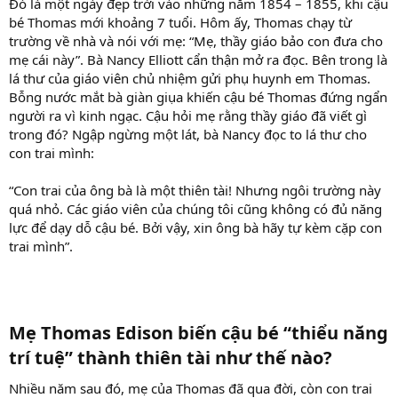
Đó là một ngày đẹp trời vào những năm 1854 – 1855, khi cậu
bé Thomas mới khoảng 7 tuổi. Hôm ấy, Thomas chạy từ
trường về nhà và nói với mẹ: “Mẹ, thầy giáo bảo con đưa cho
mẹ cái này”. Bà Nancy Elliott cẩn thận mở ra đọc. Bên trong là
lá thư của giáo viên chủ nhiệm gửi phụ huynh em Thomas.
Bỗng nước mắt bà giàn giụa khiến cậu bé Thomas đứng ngẩn
người ra vì kinh ngạc. Cậu hỏi mẹ rằng thầy giáo đã viết gì
trong đó? Ngập ngừng một lát, bà Nancy đọc to lá thư cho
con trai mình:
“Con trai của ông bà là một thiên tài! Nhưng ngôi trường này
quá nhỏ. Các giáo viên của chúng tôi cũng không có đủ năng
lực để dạy dỗ cậu bé. Bởi vậy, xin ông bà hãy tự kèm cặp con
trai mình”.
Mẹ Thomas Edison biến cậu bé “thiểu năng
trí tuệ” thành thiên tài như thế nào?
Nhiều năm sau đó, mẹ của Thomas đã qua đời, còn con trai