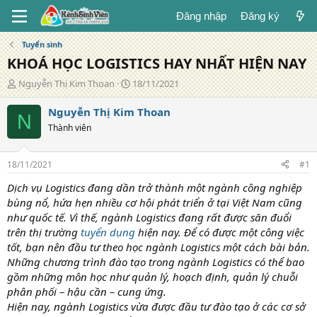
Đăng nhập
Đăng ký
Tuyển sinh
KHOÁ HỌC LOGISTICS HAY NHẤT HIỆN NAY
T
N
Nguyễn Thị Kim Thoan
18/11/2021
á
g
c
à
Nguyễn Thị Kim Thoan
N
g
y
Thành viên
i
đ
ả
ă
n
18/11/2021
#1
g
Dịch vụ Logistics đang dần trở thành một ngành công nghiệp
bùng nổ, hứa hẹn nhiều cơ hội phát triển ở tại Việt Nam cũng
như quốc tế. Vì thế, ngành Logistics đang rất được săn đuổi
trên thị trường
tuyển dụng
hiện nay. Để có được một công việc
tốt, bạn nên đầu tư theo học ngành Logistics một cách bài bản.
Những chương trình đào tạo trong ngành Logistics có thể bao
gồm những môn học như quản lý, hoạch định, quản lý chuỗi
phân phối – hậu cần – cung ứng.
Hiện nay, ngành Logistics vừa được đầu tư đào tạo ở các cơ sở