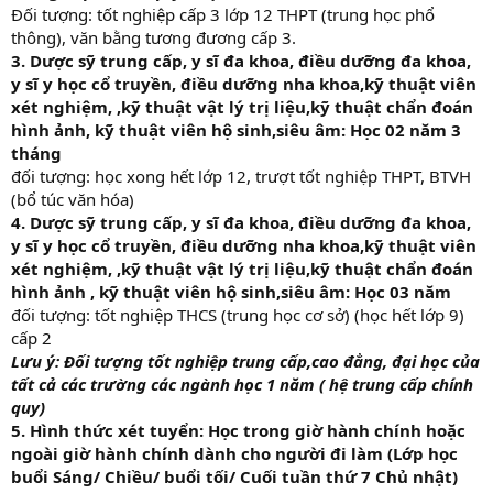
Đối tượng: tốt nghiệp cấp 3 lớp 12 THPT (trung học phổ
thông), văn bằng tương đương cấp 3.
3. Dược sỹ trung cấp, y sĩ đa khoa, điều dưỡng đa khoa,
y sĩ y học cổ truyền, điều dưỡng nha khoa,kỹ thuật viên
xét nghiệm, ,kỹ thuật vật lý trị liệu,kỹ thuật chẩn đoán
hình ảnh, kỹ thuật viên hộ sinh,siêu âm: Học 02 năm 3
tháng
đối tượng: học xong hết lớp 12, trượt tốt nghiệp THPT, BTVH
(bổ túc văn hóa)
4. Dược sỹ trung cấp, y sĩ đa khoa, điều dưỡng đa khoa,
y sĩ y học cổ truyền, điều dưỡng nha khoa,kỹ thuật viên
xét nghiệm, ,kỹ thuật vật lý trị liệu,kỹ thuật chẩn đoán
hình ảnh , kỹ thuật viên hộ sinh,siêu âm: Học 03 năm
đối tượng: tốt nghiệp THCS (trung học cơ sở) (học hết lớp 9)
cấp 2
Lưu ý: Đối tượng tốt nghiệp trung cấp,cao đẳng, đại học của
tất cả các trường các ngành học 1 năm ( hệ trung cấp chính
quy)
5. Hình thức xét tuyển: Học trong giờ hành chính hoặc
ngoài giờ hành chính dành cho người đi làm (Lớp học
buổi Sáng/ Chiều/ buổi tối/ Cuối tuần thứ 7 Chủ nhật)