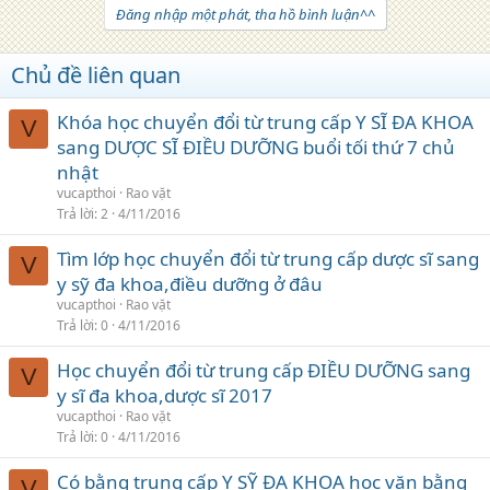
Đăng nhập một phát, tha hồ bình luận^^
Chủ đề liên quan
Khóa học chuyển đổi từ trung cấp Y SĨ ĐA KHOA
V
sang DƯỢC SĨ ĐIỀU DƯỠNG buổi tối thứ 7 chủ
nhật
vucapthoi
Rao vặt
Trả lời
2
4/11/2016
Tìm lớp học chuyển đổi từ trung cấp dược sĩ sang
V
y sỹ đa khoa,điều dưỡng ở đâu
vucapthoi
Rao vặt
Trả lời
0
4/11/2016
Học chuyển đổi từ trung cấp ĐIỀU DƯỠNG sang
V
y sĩ đa khoa,dược sĩ 2017
vucapthoi
Rao vặt
Trả lời
0
4/11/2016
Có bằng trung cấp Y SỸ ĐA KHOA học văn bằng
V