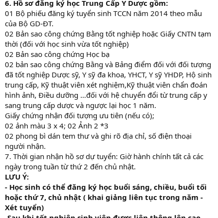
6. Hồ sơ đăng ký học Trung Cấp Y Dược gồm:
01 Bộ phiếu đăng ký tuyển sinh TCCN năm 2014 theo mẫu
của Bộ GD-ĐT.
02 Bản sao công chứng Bằng tốt nghiệp hoặc Giấy CNTN tạm
thời (đối với học sinh vừa tốt nghiệp)
02 Bản sao công chứng Học bạ
02 bản sao công chứng Bằng và Bảng điểm đối với đối tượng
đã tốt nghiệp Dược sỹ, Y sỹ đa khoa, YHCT, Y sỹ YHDP, Hộ sinh
trung cấp, Kỹ thuật viên xét nghiệm,Kỹ thuật viên chẩn đoán
hình ảnh, Điều dưỡng …đối với hệ chuyển đổi từ trung cấp y
sang trung cấp dược và ngược lại học 1 năm.
Giấy chứng nhận đối tượng ưu tiên (nếu có);
02 ảnh màu 3 x 4; 02 Ảnh 2 *3
02 phong bì dán tem thư và ghi rõ địa chỉ, số điện thoại
người nhận.
7. Thời gian nhận hồ sơ dự tuyển: Giờ hành chính tất cả các
ngày trong tuần từ thứ 2 đến chủ nhật.
LƯU Ý:
- Học sinh có thể đăng ký học buổi sáng, chiều, buổi tối
hoặc thứ 7, chủ nhật ( khai giảng liên tục trong năm -
Xét tuyển)
-Sau khi tốt nghiệp,sinh viên được liên thông lên cao