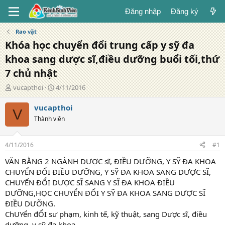
Đăng nhập
Đăng ký
Rao vặt
Khóa học chuyển đổi trung cấp y sỹ đa
khoa sang dược sĩ,điều dưỡng buổi tối,thứ
7 chủ nhật
T
N
vucapthoi
4/11/2016
á
g
c
à
vucapthoi
V
g
y
Thành viên
i
đ
ả
ă
n
4/11/2016
#1
g
VĂN BẰNG 2 NGÀNH DƯỢC sĩ, ĐIỀU DƯỠNG, Y SỸ ĐA KHOA
CHUYỂN ĐỔI ĐIỀU DƯỠNG, Y SỸ ĐA KHOA SANG DƯỢC SĨ,
CHUYỂN ĐỔI DƯỢC SĨ SANG Y SĨ ĐA KHOA ĐIỀU
DƯỠNG,HỌC CHUYỂN ĐỔI Y SỸ ĐA KHOA SANG DƯỢC SĨ
ĐIỀU DƯỠNG.
ChUYển đỔI sư phạm, kinh tế, kỹ thuật, sang Dược sĩ, điều
dưỡng, y sỹ đa khoa