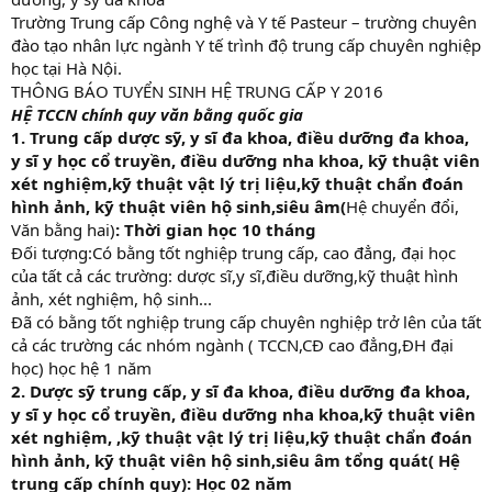
Trường Trung cấp Công nghệ và Y tế Pasteur – trường chuyên
đào tạo nhân lực ngành Y tế trình độ trung cấp chuyên nghiệp
học tại Hà Nội.
THÔNG BÁO TUYỂN SINH HỆ TRUNG CẤP Y 2016
HỆ TCCN chính quy văn bằng quốc gia
1. Trung cấp dược sỹ, y sĩ đa khoa, điều dưỡng đa khoa,
y sĩ y học cổ truyền, điều dưỡng nha khoa, kỹ thuật viên
xét nghiệm,kỹ thuật vật lý trị liệu,kỹ thuật chẩn đoán
hình ảnh, kỹ thuật viên hộ sinh,siêu âm(
Hệ chuyển đổi,
Văn bằng hai)
: Thời gian học 10 tháng
Đối tượng:Có bằng tốt nghiệp trung cấp, cao đẳng, đại học
của tất cả các trường: dược sĩ,y sĩ,điều dưỡng,kỹ thuật hình
ảnh, xét nghiệm, hộ sinh...
Đã có bằng tốt nghiệp trung cấp chuyên nghiệp trở lên của tất
cả các trường các nhóm ngành ( TCCN,CĐ cao đẳng,ĐH đại
học) học hệ 1 năm
2. Dược sỹ trung cấp, y sĩ đa khoa, điều dưỡng đa khoa,
y sĩ y học cổ truyền, điều dưỡng nha khoa,kỹ thuật viên
xét nghiệm, ,kỹ thuật vật lý trị liệu,kỹ thuật chẩn đoán
hình ảnh, kỹ thuật viên hộ sinh,siêu âm tổng quát( Hệ
trung cấp chính quy): Học 02 năm