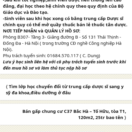
đẳng, đại học theo hệ chính quy theo quy định của Bộ
Giáo dục và Đào tạo.
-Sinh viên sau khi học xong có bằng trung cấp Dược sĩ
chính quy có thể mở quầy thuốc bán lẻ thuốc tân dược.
NƠI TIẾP NHẬN và QUẢN LÝ HỒ SƠ:
Phòng B307- Tầng 3- Giảng đường B - Số 131 Thái Thịnh -
Đống Đa - Hà Nội ( trong trường CĐ nghề Công nghiệp Hà
Nội).
Phụ trách tuyển sinh: 01684.570.117 ( C. Dung)
Lưu ý học sinh liên hệ với cô phụ trách tuyển sinh trước khi
đến mua hồ sơ và làm thủ tục nộp hồ sơ
〈 Tìm lớp học chuyển đổi từ trung cấp dược sĩ sang y
sỹ đa khoa,điều dưỡng ở đâu
Bán gấp chung cư C37 Bắc Hà – Tố Hữu, tòa T1,
120m2, 25tr bao tên 〉