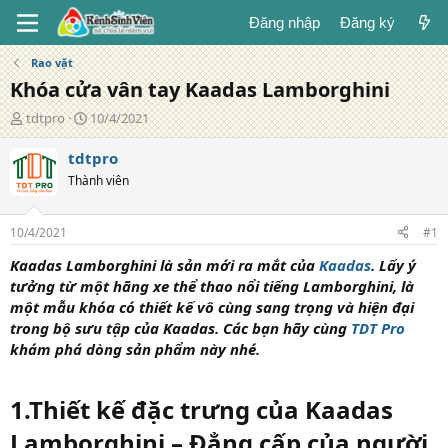
Đăng nhập
Đăng ký
Rao vặt
Khóa cửa vân tay Kaadas Lamborghini
T
N
tdtpro
10/4/2021
á
g
c
à
tdtpro
g
y
Thành viên
i
đ
ả
ă
n
10/4/2021
#1
g
Kaadas Lamborghini là sản mới ra mắt của
Kaadas
. Lấy ý
tưởng từ một hãng xe thể thao nổi tiếng Lamborghini, là
một mẫu khóa có thiết kế vô cùng sang trọng và hiện đại
trong bộ sưu tập của Kaadas. Các bạn hãy cùng
TDT Pro
khám phá dòng sản phẩm này nhé.
1.Thiết kế đặc trưng của Kaadas
Lamborghini – Đẳng cấp của người