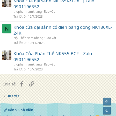
Khóa cửa đại sảnh NK185XXL-RC | Zalo
0901196552
thophamnamkhang
Rao vặt
Trả lời
0
12/7/2023
Khóa cửa đại sảnh cổ điển bằng đồng NK186XL-
N
24K
Nội Thất Nam Khang
Rao vặt
Trả lời
0
10/11/2023
Khóa Cửa Phân Thể NK555-BCF | Zalo
0901196552
thophamnamkhang
Rao vặt
Trả lời
0
15/7/2023
Facebook
Liên kết
Chia sẻ:
Rao vặt
Top
Kênh Sinh Viên
Bot