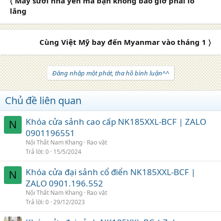
〈 Máy sưởi nhà yến mà bạn không bao giờ phải lo
lắng
Cùng Việt Mỹ bay đến Myanmar vào tháng 1 〉
Đăng nhập một phát, tha hồ bình luận^^
Chủ đề liên quan
Khóa cửa sảnh cao cấp NK185XXL-BCF | ZALO
N
0901196551
Nội Thất Nam Khang
Rao vặt
Trả lời
0
15/5/2024
Khóa cửa đại sảnh cổ điển NK185XXL-BCF |
N
ZALO 0901.196.552
Nội Thất Nam Khang
Rao vặt
Trả lời
0
29/12/2023