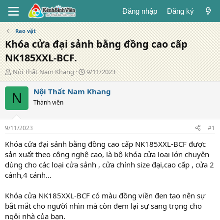
Đăng nhập
Đăng ký
Rao vặt
Khóa cửa đại sảnh bằng đồng cao cấp
NK185XXL-BCF.
T
N
Nội Thất Nam Khang
9/11/2023
á
g
c
à
Nội Thất Nam Khang
N
g
y
Thành viên
i
đ
ả
ă
n
9/11/2023
#1
g
Khóa cửa đại sảnh bằng đồng cao cấp NK185XXL-BCF được
sản xuất theo công nghệ cao, là bộ khóa cửa loại lớn chuyên
dùng cho các loại cửa sảnh , cửa chính size đại,cao cấp , cửa 2
cánh,4 cánh...
Khóa cửa NK185XXL-BCF có màu đồng viền đen tạo nên sự
bắt mắt cho người nhìn mà còn đem lại sự sang trọng cho
ngôi nhà của bạn.