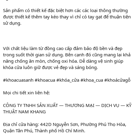
Sản phẩm có thiết kế đặc biệt hơn các các loại thông thường
được thiết kế thêm tay kéo thay vì chỉ có tay gạt để thuận tiện
sử dụng.
Với chất liệu làm từ đồng cao cấp đảm bảo độ bền và đẹp
trong suốt thời gian sử dụng. Bên cạnh đó cũng mang lại khả
năng chống ăn mòn, chống oxi hóa. Dễ dàng vệ sinh giúp
khóa cửa luôn giữ được vẻ đẹp và sáng bóng.
#khoacuasanh #khoacua #khóa_cửa #khoa_cua #khoácửagỗ
Mọi chi tiết xin liên hệ:
CÔNG TY TNHH SẢN XUẤT — THƯƠNG MẠI — DỊCH VỤ — KỸ
THUẬT NAM KHANG
Địa chỉ cửa hàng: 442D Nguyễn Sơn, Phường Phú Thọ Hòa,
Quận Tân Phú, Thành phố Hồ Chí Minh.