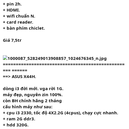
+ pin 2h.
+ HDMI.
+ wifi chuẩn N.
+ card reader.
+ bàn phím chiclet.
Giá 7,5tr
===============================================
=== ======
==> ASUS X44H.
dòng i3 đời mới. vga rời 1G.
máy đẹp, nguyên zin 100%.
còn BH chính hãng 2 tháng
cấu hình máy như sau:
+ cpu i3 233
0,
tốc độ 4
X2.2G
(4cpus), chạy cực nhanh.
+ ram
2G
ddr3.
+ hdd
320G.