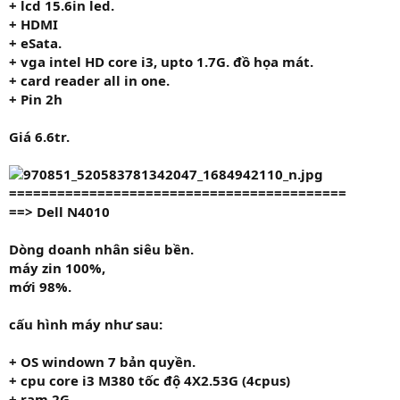
+ lcd 15.6in led.
+ HDMI
+ eSata.
+ vga intel HD core i3, upto 1.7G. đồ họa mát.
+ card reader all in one.
+ Pin 2h
Giá
6.6tr.
==========================================
==> Dell N4010
Dòng doanh nhân siêu bền.
máy zin 100%,
mới 98%.
cấu hình máy như sau:
+ OS windown 7 bản quyền.
+ cpu
core i3 M380
tốc độ
4X2.53G
(4cpus)
+ ram
2G.