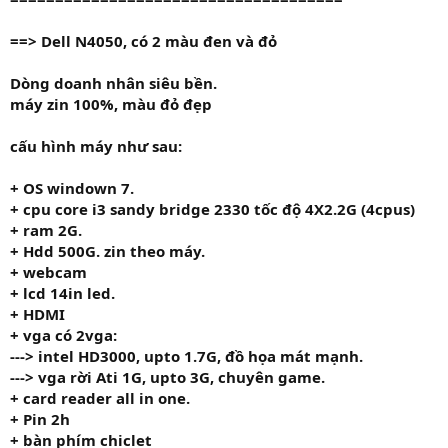
==> Dell N4050
, có 2 màu
đen
và
đỏ
Dòng doanh nhân siêu bền.
máy zin 100%, màu đỏ đẹp
cấu hình máy như sau:
+ OS windown 7.
+ cpu
core i3 sandy bridge 2330
tốc độ
4X2.2G
(4cpus)
+ ram
2G.
+ Hdd
500G.
zin theo máy.
+ webcam
+ lcd 14in led.
+ HDMI
+ vga có 2vga:
---> intel HD3000, upto 1.7G, đồ họa mát mạnh.
---> vga rời
Ati 1G
, upto 3G, chuyên game.
+ card reader all in one.
+ Pin 2h
+ bàn phím chiclet