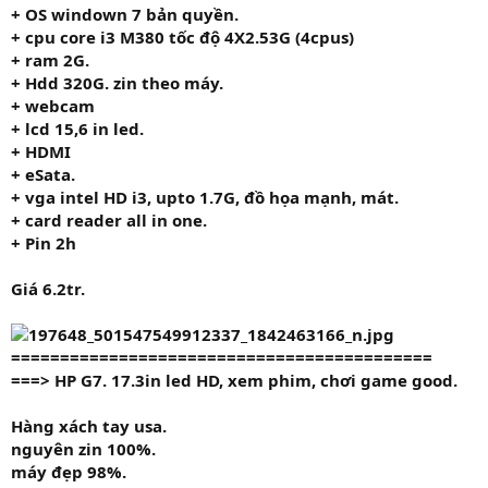
+ OS windown 7 bản quyền.
+ cpu
core i3 M380
tốc độ
4X2.53G
(4cpus)
+ ram
2G.
+ Hdd
320G.
zin theo máy.
+ webcam
+ lcd 15,6 in led.
+ HDMI
+ eSata.
+ vga intel HD i3, upto 1.7G, đồ họa mạnh, mát.
+ card reader all in one.
+ Pin 2h
Giá
6.2tr.
===========================================
===>
HP
G7. 17.3in led HD, xem phim, chơi game good.
Hàng xách tay usa.
nguyên zin 100%.
máy đẹp 98%.