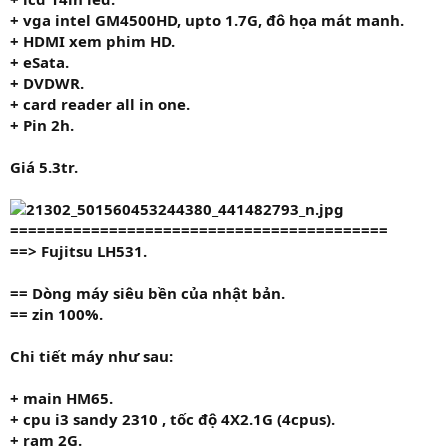
+ vga
intel GM4500HD
, upto 1.7G, đô họa mát manh.
+
HDMI
xem phim HD.
+ eSata.
+ DVDWR.
+ card reader all in one.
+ Pin 2h.
Giá
5.3tr.
==========================================
==>
Fujitsu LH531.
== Dòng máy siêu bền của nhật bản.
== zin 100%.
Chi tiết máy như sau:
+ main HM65.
+ cpu i3 sandy 2310
, tốc độ 4X2.1G (4cpus).
+ ram
2G.