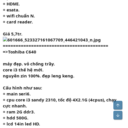
+ HDMI.
+ esata.
+ wifi chuẩn N.
+ card reader.
Giá 5,7tr.
=========================================
=>Toshiba C640
máy đẹp. vỏ chống trầy.
core i3 thế hệ mới.
nguyên zin 100%. đẹp leng keng.
Cấu hình như sau:
+ main seri6.
+ cpu core i3 sandy 2310
,
tốc độ
4X2.1G
(4cpus), chạy
Top
cực nhanh.
+ ram
2G
ddr3.
Bot
+ hdd
500G.
+ lcd 14in led HD.