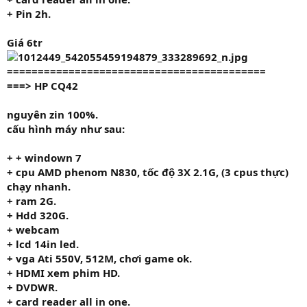
+ Pin 2h.
Giá 6tr
==========================================
===>
HP CQ42
nguyên zin 100%.
cấu hình máy như sau:
+
+ windown 7
+ cpu
AMD phenom N830
, tốc độ
3X 2.1G,
(3 cpus thực)
chạy nhanh.
+ ram
2G.
+ Hdd
320G.
+ webcam
+ lcd 14in led.
+ vga
Ati 550V
, 512M, chơi game ok.
+
HDMI
xem phim HD.
+ DVDWR.
+ card reader all in one.