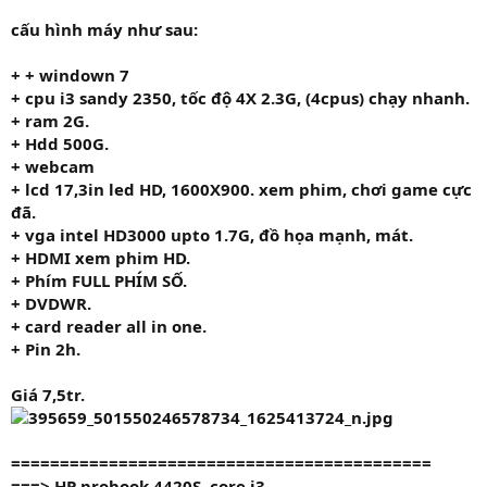
cấu hình máy như sau:
+
+ windown 7
+ cpu
i3 sandy 2350
, tốc độ
4X 2.3G,
(4cpus) chạy nhanh.
+ ram
2G.
+ Hdd
500G.
+
webcam
+ lcd 17,3in led HD, 1600X900. xem phim, chơi game cực
đã.
+ vga intel HD3000 upto 1.7G, đồ họa mạnh, mát.
+
HDMI
xem phim HD.
+ Phím FULL PHÍM SỐ.
+ DVDWR.
+ card reader all in one.
+ Pin 2h.
Giá
7,5tr.
===========================================
===>
HP probook 4420S, core i3.