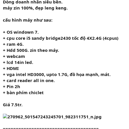
Dòng doanh nhân siêu bền.
máy zin 100%, đẹp leng keng.
cấu hình máy như sau:
+ OS windown 7.
+ cpu
core i5 sandy bridge2430
tốc độ
4X2.4G
(4cpus)
+ ram
4G.
+ Hdd
500G.
zin theo máy.
+ webcam
+ lcd 14in led.
+ HDMI
+ vga intel HD3000, upto 1.7G, đồ họa mạnh, mát.
+ card reader all in one.
+ Pin 2h
+ bàn phím chiclet
Giá
7.5tr.
=====================================