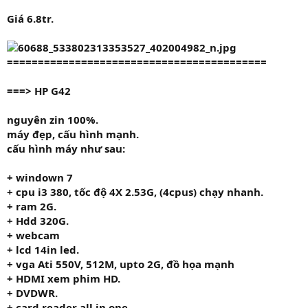
Giá
6.8tr.
==========================================
===>
HP G42
nguyên zin 100%.
máy đẹp, cấu hình mạnh.
cấu hình máy như sau:
+
windown 7
+ cpu
i3 380
, tốc độ
4X 2.53G,
(4cpus) chạy nhanh.
+ ram
2G.
+ Hdd
320G.
+ webcam
+ lcd 14in led.
+ vga
Ati 550V
,
512M
, upto 2G, đồ họa mạnh
+
HDMI
xem phim HD.
+ DVDWR.
+ card reader all in one.