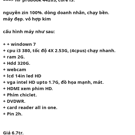
nguyên zin 100%. dòng doanh nhân, chạy bền.
máy đẹp. vỏ hợp kim
cấu hình máy như sau:
+
+ windown 7
+ cpu
i3 380
, tốc độ
4X 2.53G,
(4cpus) chạy nhanh.
+ ram
2G.
+ Hdd
320G.
+
webcam
+ lcd 14in led HD
+ vga intel HD upto 1.7G, đồ họa mạnh, mát.
+
HDMI
xem phim HD.
+ Phím chiclet.
+ DVDWR.
+ card reader all in one.
+ Pin 2h.
Giá
6.7tr.