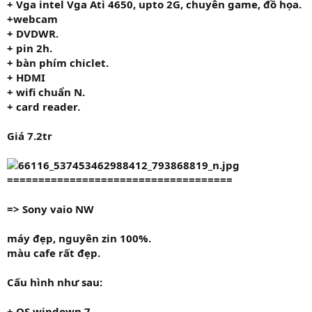
+ Vga intel Vga Ati 4650, upto 2G, chuyên game, đồ họa.
+webcam
+ DVDWR.
+ pin 2h.
+ bàn phím chiclet.
+ HDMI
+ wifi chuẩn N.
+ card reader.
Giá 7.2tr
====================================
=> Sony vaio
NW
máy đẹp, nguyên zin 100%.
màu cafe rất đẹp.
Cấu hình như sau:
+ OS windown 7.