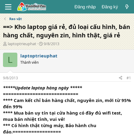
Đăng nhập
Đăng ký
Rao vặt
==> Kho laptop giá rẻ, đủ loại cấu hình, bán
hàng chất, nguyên zin, hình thật, giá rẻ
T
N
laptoptrieuphat
9/8/2013
á
g
c
à
laptoptrieuphat
L
g
y
Thành viên
i
đ
ả
ă
n
9/8/2013
#1
g
*****Update laptop hàng ngày *****
============================
**** Cam kết chỉ bán hàng chất, nguyên zin, mới từ 95%
đến 99%
**** Mua bán uy tín tại cửa hàng có đầy đủ wifi test,
mua bán nhiệt tình, vui vẻ!
*** Có hình thật từng máy, Bảo hành chu
đáo.
==================