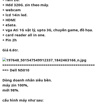
+ Hdd
320G.
zin theo máy.
+ webcam
+ lcd 14in led.
+ HDMI
+ eSata.
+ vga Ati
1G
vật lý, upto 3G, chuyên game, đồ họa.
+ card reader all in one.
+ Pin 2h
Giá
6.6tr.
===========================================
==> Dell N5010
Dòng doanh nhân siêu bền.
máy zin 100%,
mới 98%.
cấu hình máy như sau: