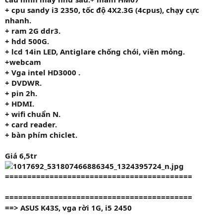
+ cpu sandy i3
2350,
tốc độ 4
X2.3G
(4cpus), chạy cực
nhanh.
+ ram
2G
ddr3.
+ hdd
500G.
+ lcd 14in LED, Antiglare chống chói, viền mỏng.
+
webcam
+ Vga intel HD3000 .
+ DVDWR.
+ pin 2h.
+ HDMI.
+ wifi chuẩn N.
+ card reader.
+ bàn phím chiclet.
Giá 6,5tr
==========================================
==========================================
==> ASUS K43S, vga rời 1G, i5 2450