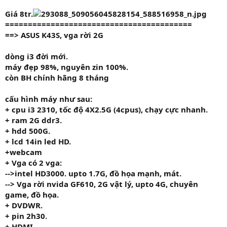
Giá 8tr.
=========================================
==> ASUS K43S, vga rời 2G
dòng i3 đời mới.
máy đẹp 98%, nguyên zin 100%.
còn BH chính hãng 8 tháng
cấu hình máy như sau:
+ cpu i3 231
0,
tốc độ 4
X2.5G
(4cpus), chạy cực nhanh.
+ ram 2
G
ddr3.
+ hdd
500G.
+ lcd 14in led HD.
+
webcam
+ Vga
có 2 vga:
-->intel HD3000. upto 1.7G, đồ họa mạnh, mát.
--> Vga rời nvida GF610, 2G vật lý, upto 4G, chuyên
game, đồ họa.
+ DVDWR.
+ pin 2h30.
+ HDMI.