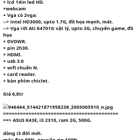
+ lcd 14in led HD.
+
webcam
+ Vga
có 2vga:
--> intel HD3000, upto 1.7G, đồ họa mạnh, mát.
--> Vga rời Ati 64701G vật lý, upto 3G, chuyên game, đồ
họa
+ DVDWR.
+ pin 2h30.
+ HDMI.
+ usb 3.0
+ wifi chuẩn N.
+ card reader.
+ bàn phím chiclet.
Giá 6,8tr
=========================================
==> ASUS K43E, i3 2310, ram 2G, 500G.
dòng i3 đời mới.
máy đẹp 98%, nguyên zin 100%.