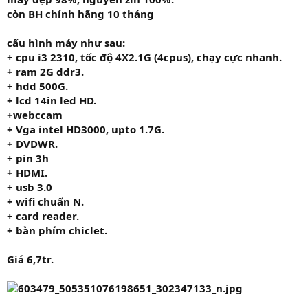
còn BH chính hãng 10 tháng
cấu hình máy như sau:
+ cpu i3 231
0,
tốc độ 4
X2.1G
(4cpus), chạy cực nhanh.
+ ram
2G
ddr3.
+ hdd
500G.
+ lcd 14in led HD.
+
webccam
+ Vga
intel HD3000, upto 1.7G.
+ DVDWR.
+ pin 3h
+ HDMI.
+ usb 3.0
+ wifi chuẩn N.
+ card reader.
+ bàn phím chiclet.
Giá 6,7tr.