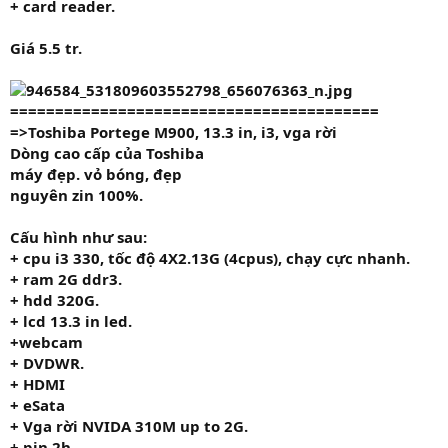
+ card reader.
Giá 5.5 tr
.
=========================================
=>Toshiba Portege M900, 13.3 in, i3, vga rời
Dòng cao cấp của Toshiba
máy đẹp. vỏ bóng, đẹp
nguyên zin 100%.
Cấu hình như sau:
+ cpu i3 330
,
tốc độ
4X2.13G
(4cpus), chạy cực nhanh.
+ ram
2G
ddr3.
+ hdd
320G.
+ lcd 13.3 in led.
+
webcam
+ DVDWR.
+ HDMI
+ eSata
+ Vga rời NVIDA 310M up to 2G.
+ pin 2h