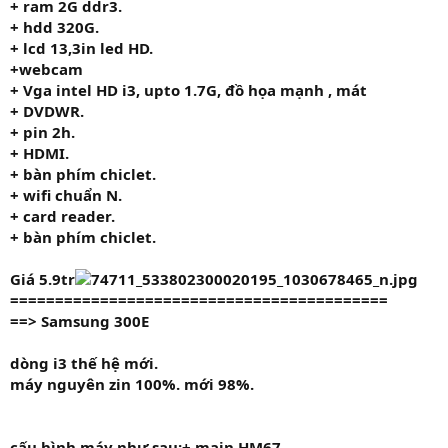
+ ram
2G
ddr3.
+ hdd
320G.
+ lcd 13,3in led HD.
+
webcam
+ Vga intel HD i3, upto 1.7G, đồ họa mạnh , mát
+ DVDWR.
+ pin 2h.
+ HDMI.
+ bàn phím chiclet.
+ wifi chuẩn N.
+ card reader.
+ bàn phím chiclet.
Giá 5.9tr
==========================================
==> Samsung 300E
dòng i3 thế hệ mới.
máy nguyên zin 100%. mới 98%.
cấu hình máy như sau:+ main HM67