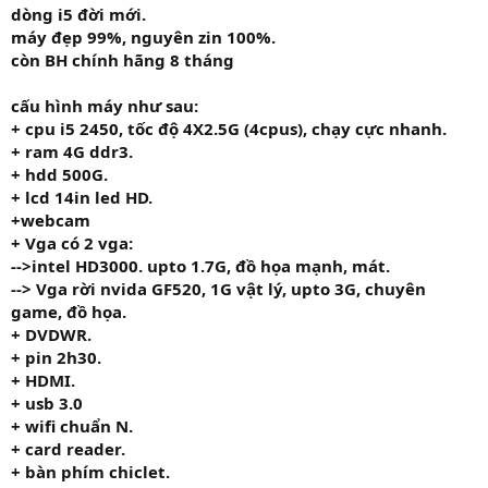
dòng i5 đời mới.
máy đẹp 99%, nguyên zin 100%.
còn BH chính hãng 8 tháng
cấu hình máy như sau:
+ cpu i5 245
0,
tốc độ 4
X2.5G
(4cpus), chạy cực nhanh.
+ ram
4G
ddr3.
+ hdd
500G.
+ lcd 14in led HD.
+
webcam
+ Vga
có 2 vga:
-->intel HD3000. upto 1.7G, đồ họa mạnh, mát.
--> Vga rời nvida GF520, 1G vật lý, upto 3G, chuyên
game, đồ họa.
+ DVDWR.
+ pin 2h30.
+ HDMI.
+ usb 3.0
+ wifi chuẩn N.
+ card reader.
+ bàn phím chiclet.