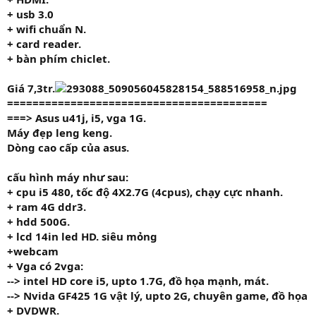
+ usb 3.0
+ wifi chuẩn N.
+ card reader.
+ bàn phím chiclet.
Giá 7,3tr.
=========================================
===>
Asus
u41j, i5, vga 1G.
Máy đẹp leng keng.
Dòng cao cấp của asus.
cấu hình máy như sau:
+ cpu i5
480,
tốc độ 4
X2.7G
(4cpus), chạy cực nhanh.
+ ram
4G
ddr3.
+ hdd
500G.
+ lcd 14in led HD. siêu mỏng
+
webcam
+ Vga
có 2vga:
--> intel HD core i5, upto 1.7G, đồ họa mạnh, mát.
--> Nvida GF425 1G vật lý, upto 2G, chuyên game, đồ họa
+ DVDWR.