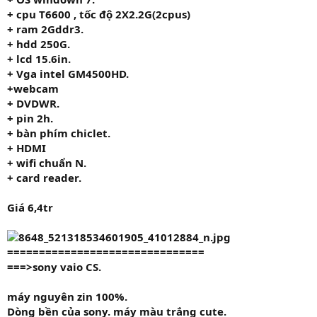
+ cpu T6600
,
tốc độ
2X2.2G
(2cpus)
+ ram
2G
ddr3.
+ hdd
250G.
+ lcd 15.6in.
+ Vga intel GM4500HD.
+webcam
+ DVDWR.
+ pin 2h.
+ bàn phím chiclet.
+ HDMI
+ wifi chuẩn N.
+ card reader.
Giá 6,4tr
===============================
===>sony vaio CS.
máy nguyên zin 100%.
Dòng bền của sony. máy màu trắng cute.