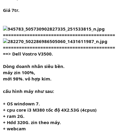
Giá
7tr.
==========================================
==========================================
==> Dell Vostro V3500.
Dòng doanh nhân siêu bền.
máy zin 100%,
mới 98%. vỏ hợp kim.
cấu hình máy như sau:
+ OS windown 7.
+ cpu
core i3 M380
tốc độ
4X2.53G
(4cpus)
+ ram
2G.
+ Hdd
320G.
zin theo máy.
+ webcam