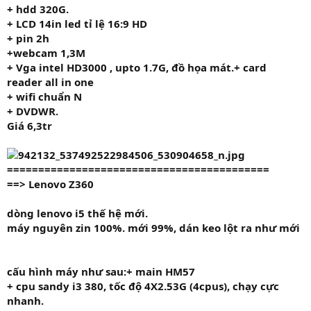
+ hdd
320G.
+ LCD
14in led tỉ lệ 16:9 HD
+ pin 2h
+
webcam 1,3M
+ Vga intel HD3000 , upto 1.7G, đồ họa mát.+ card
reader all in one
+ wifi chuẩn N
+ DVDWR.
Giá 6,3tr
==========================================
==> Lenovo Z360
dòng lenovo i5 thế hệ mới.
máy nguyên zin 100%. mới 99%, dán keo lột ra như mới
cấu hình máy như sau:
+ main HM57
+ cpu sandy i3
380,
tốc độ 4
X2.53G
(4cpus), chạy cực
nhanh.