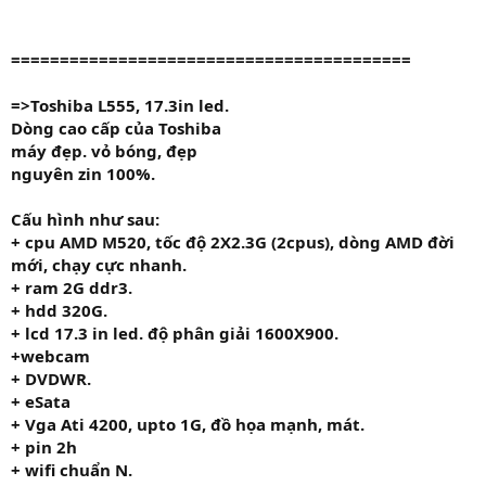
=========================================
=>Toshiba L555, 17.3in led.
Dòng cao cấp của Toshiba
máy đẹp. vỏ bóng, đẹp
nguyên zin 100%.
Cấu hình như sau:
+ cpu AMD M520
,
tốc độ
2X2.3G
(2cpus), dòng AMD đời
mới, chạy cực nhanh.
+ ram
2G
ddr3.
+ hdd
320G.
+ lcd 17.3 in led. độ phân giải 1600X900.
+
webcam
+ DVDWR.
+ eSata
+ Vga Ati 4200, upto 1G, đồ họa mạnh, mát.
+ pin 2h
+ wifi chuẩn N.