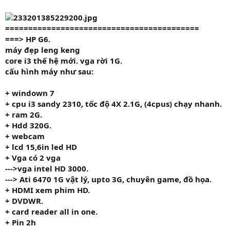
==========================================
===>
HP G6.
máy đẹp leng keng
core i3 thế hệ mới. vga rời 1G.
cấu hình máy như sau:
+
windown 7
+ cpu
i3 sandy 2310
, tốc độ
4X 2.1G,
(4cpus) chạy nhanh.
+ ram
2G.
+ Hdd 32
0G.
+
webcam
+ lcd 15,6in led HD
+ Vga có 2 vga
--->vga intel HD 3000.
---> Ati 6470 1G vật lý, upto 3G, chuyên game, đồ họa.
+
HDMI
xem phim HD.
+ DVDWR.
+ card reader all in one.
+ Pin 2h