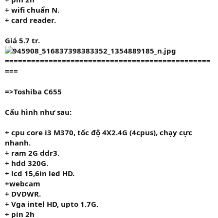
+ wifi chuẩn N.
+ card reader.
Giá 5.7 tr
.
===============================================
===
=>Toshiba C655
Cấu hình như sau:
+ cpu core i3 M370
,
tốc độ
4X2.4G
(4cpus), chạy cực
nhanh.
+ ram
2G
ddr3.
+ hdd
320G.
+ lcd 15,6in led HD.
+
webcam
+ DVDWR.
+ Vga intel HD, upto 1.7G.
+ pin 2h