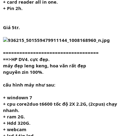
+ card reader all in one.
+ Pin 2h.
Giá
5tr.
===================================
==>HP DV4. cực đẹp.
máy đẹp leng keng, hoa văn rất đẹp
nguyên zin 100%.
cấu hình máy như sau:
+
windown 7
+ cpu
core2duo t6600
tốc độ
2X 2.2G,
(2cpus) chạy
nhanh.
+ ram
2G.
+ Hdd
320G.
+ webcam
+ lcd 14in led.