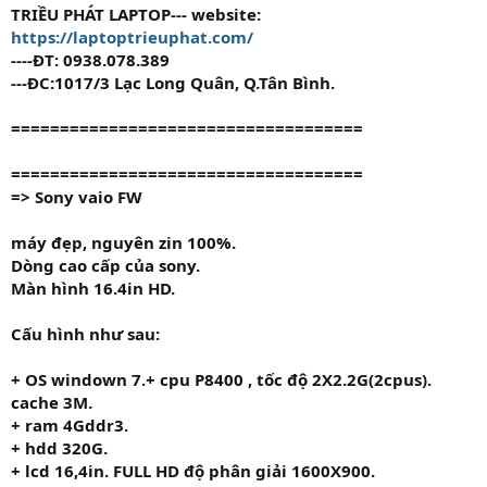
TRIỀU PHÁT LAPTOP
--- website:
https://laptoptrieuphat.com/
----ĐT: 0938.078.389
---ĐC
:
1017/3 Lạc Long Quân, Q.Tân Bình.
====================================
====================================
=> Sony vaio
FW
máy đẹp, nguyên zin 100%.
Dòng cao cấp của sony.
Màn hình 16.4in HD.
Cấu hình như sau:
+ OS windown 7.
+ cpu P8400
,
tốc độ
2X2.2G
(2cpus).
cache 3M.
+ ram
4G
ddr3.
+ hdd
320G.
+ lcd 16,4in. FULL HD độ phân giải 1600X900.