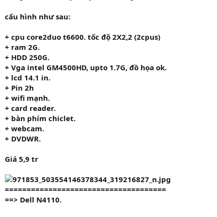
cấu hình như sau:
+ cpu core2duo t6600. tốc độ 2X2,2 (2cpus)
+ ram 2G.
+ HDD 250G.
+ Vga intel GM4500HD, upto 1.7G, đồ họa ok.
+ lcd 14.1 in.
+ Pin 2h
+ wifi mạnh.
+ card reader.
+ bàn phím chiclet.
+ webcam.
+ DVDWR.
Giá 5,9 tr
=====================================
==> Dell N4110.