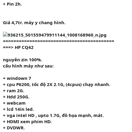
+ Pin 2h.
Giá
4,7tr.
máy y chang hình.
==========================================
===>
HP CQ42
nguyên zin 100%.
cấu hình máy như sau:
+
windown 7
+ cpu
P6200
, tốc độ
2X 2.1G,
(4cpus) chạy nhanh.
+ ram
2G.
+ Hdd
250G.
+ webcam
+ lcd 14in led.
+ vga intel HD , upto 1.7G, đồ họa mạnh, mát.
+
HDMI
xem phim HD.
+ DVDWR.