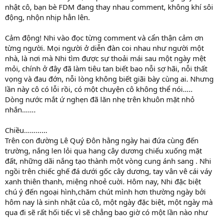
nhật cô, bạn bè FDM đang thay nhau comment, không khí sôi
động, nhộn nhịp hẳn lên.
Cảm động! Nhi vào đọc từng comment và cẩn thận cảm ơn
từng người. Mọi người ở diễn đàn coi nhau như người một
nhà, là nơi mà Nhi tìm được sự thoải mái sau một ngày mệt
mỏi, chính ở đây đã làm tiêu tan biết bao nỗi sợ hãi, nỗi thất
vọng và đau đớn, nỗi lòng không biết giãi bày cùng ai. Nhưng
lần này cô có lỗi rồi, có một chuyện cô không thể nói…..
Dòng nước mắt ứ nghẹn đã lăn nhẹ trên khuôn mặt nhỏ
nhắn…….
Chiều…………
Trên con đường Lê Quý Đôn hằng ngày hai đứa cùng đến
trường, nắng len lỏi qua hang cây dương chiếu xuống mặt
đất, những dãi nắng tạo thành một vòng cung ánh sang . Nhi
ngồi trên chiếc ghế đá dưới gốc cây dương, tay vân vê cái váy
xanh thiên thanh, miệng nhoẻ cuời. Hôm nay, Nhi đặc biệt
chú ý đến ngoại hình,chăm chút mình hơn thường ngày bởi
hôm nay là sinh nhật của cô, một ngày đặc biệt, một ngày mà
qua đi sẽ rất hối tiếc vì sẽ chẳng bao giờ có một lần nào như