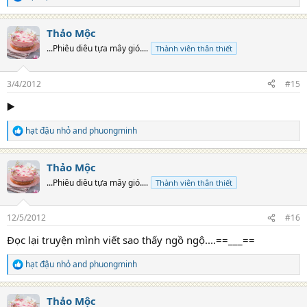
R
e
a
Thảo Mộc
c
t
...Phiêu diêu tựa mây gió....
Thành viên thân thiết
i
o
n
3/4/2012
#15
s
:
▶️
hạt đậu nhỏ
and
phuongminh
R
e
a
Thảo Mộc
c
t
...Phiêu diêu tựa mây gió....
Thành viên thân thiết
i
o
n
12/5/2012
#16
s
:
Đọc lại truyện mình viết sao thấy ngồ ngộ....==___==
hạt đậu nhỏ
and
phuongminh
R
e
a
Thảo Mộc
c