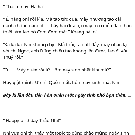
“ Thách mày! Ha ha”
“ Ê, nàng onl rồi kìa. Mà tao tức quá, mày nhường tao cái
danh chồng nàng đi….thấy hai đứa tụi mày trên diễn đàn thân
thiết làm tao nổ đom đóm mắt.” Khang nài nỉ
“Ka ka ka, Nhi không chịu. Mà thôi, tao off đây, mày nhắn lại
với chị Ngọc, anh Dũng chiều tao không lên được, tao đi với
Thuỷ rồi.”
“Ơ…… Mày quên rồi à? Hôm nay sinh nhật Nhi mà?”
Huy giật mình. Ừ nhỉ! Quên mất, hôm nay sinh nhật Nhi.
Đây là lần đầu tiên hắn quên mất ngày sinh nhỏ bạn thân…..
……………………………………..
“ Happy birthday Thảo Nhi!”
Nhi vừa onl thì thấy một topic to đùng chào mừng ngày sinh