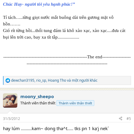
Chúc Huy- người tôi yêu hạnh phúc!”
Tí tách…..từng giọt nước mắt buông dài trên gương mặt vô
hồn…….
Gió rít từng hồi...thổi tung đám lá khô xào xạc, xào xạc....đưa cát
bụi lên trời cao, bay xa tít tắp..................
--------------------------------------------------------The end-------------------
------------------------------------------------------
dewchan3195
,
rio_sp
,
Hoang Tho
và một người khác
R
e
a
moony_sheepo
c
t
Thành viên thân thiết
Thành viên thân thiết
i
o
n
31/3/2012
#5
s
:
hay lúm .........kam~ dong tha^t..... tks pn 1 kạ'j nek`