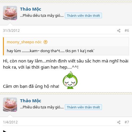
Thảo Mộc
...Phiêu diêu tựa mây gió....
Thành viên thân thiết
31/3/2012
#6
moony_sheepo nói:
hay lúm .........kam~ dong tha^t..... tks pn 1 kạ'j nek`
Hì, còn non tay lắm...mình định viết sâu sắc hơn mà nghĩ hoài
hok ra, với lại thời gian hạn hẹp....^^!
Cảm ơn bạn đã ủng hộ nha!
Thảo Mộc
...Phiêu diêu tựa mây gió....
Thành viên thân thiết
1/4/2012
#7
▶️