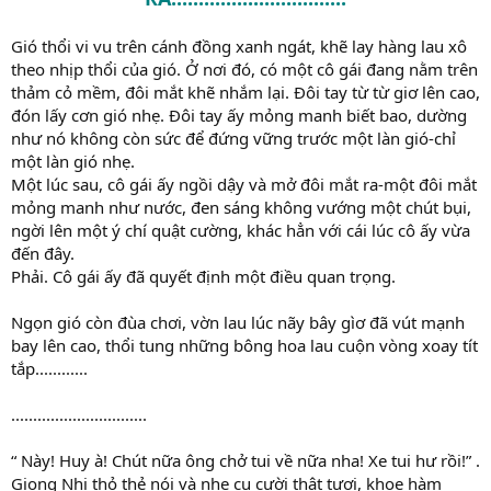
Gió thổi vi vu trên cánh đồng xanh ngát, khẽ lay hàng lau xô
theo nhịp thổi của gió. Ở nơi đó, có một cô gái đang nằm trên
thảm cỏ mềm, đôi mắt khẽ nhắm lại. Đôi tay từ từ giơ lên cao,
đón lấy cơn gió nhẹ. Đôi tay ấy mỏng manh biết bao, dường
như nó không còn sức để đứng vững trước một làn gió-chỉ
một làn gió nhẹ.
Một lúc sau, cô gái ấy ngồi dậy và mở đôi mắt ra-một đôi mắt
mỏng manh như nước, đen sáng không vướng một chút bụi,
ngời lên một ý chí quật cường, khác hẳn với cái lúc cô ấy vừa
đến đây.
Phải. Cô gái ấy đã quyết định một điều quan trọng.
Ngọn gió còn đùa chơi, vờn lau lúc nãy bây gìơ đã vút mạnh
bay lên cao, thổi tung những bông hoa lau cuộn vòng xoay tít
tắp............
...............................
“ Này! Huy à! Chút nữa ông chở tui về nữa nha! Xe tui hư rồi!” .
Giọng Nhi thỏ thẻ nói và nhe cụ cười thật tươi, khoe hàm