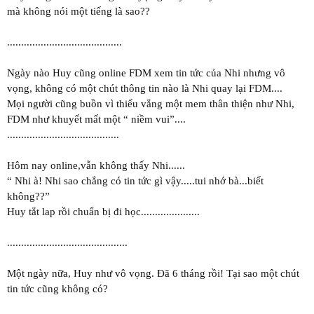
mà không nói một tiếng là sao??
.........................................
Ngày nào Huy cũng online FDM xem tin tức của Nhi nhưng vô
vọng, không có một chút thông tin nào là Nhi quay lại FDM....
Mọi người cũng buồn vì thiếu vắng một mem thân thiện như Nhi,
FDM như khuyết mất một “ niềm vui”....
........................................
Hôm nay online,vẫn không thấy Nhi......
“ Nhi à! Nhi sao chẳng có tin tức gì vậy.....tui nhớ bà...biết
không??”
Huy tắt lap rồi chuẩn bị đi học.....................
...........................................
Một ngày nữa, Huy như vô vọng. Đã 6 tháng rồi! Tại sao một chút
tin tức cũng không có?