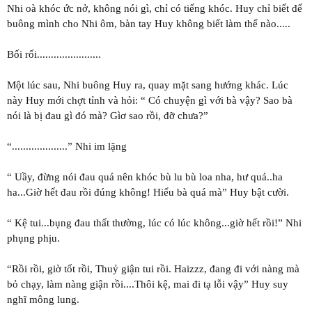
Nhi oà khóc ức nở, không nói gì, chỉ có tiếng khóc. Huy chỉ biết để
buông mình cho Nhi ôm, bàn tay Huy không biết làm thế nào.....
Bối rối.......................
Một lúc sau, Nhi buông Huy ra, quay mặt sang hướng khác. Lúc
này Huy mới chợt tỉnh và hỏi: “ Có chuyện gì với bà vậy? Sao bà
nói là bị đau gì đó mà? Gìơ sao rồi, đỡ chưa?”
“....................” Nhi im lặng
“ Uầy, đừng nói đau quá nên khóc bù lu bù loa nha, hư quá..ha
ha...Giờ hết đau rồi đúng không! Hiểu bà quá mà” Huy bật cười.
“ Kệ tui...bụng đau thất thường, lúc có lúc không...giờ hết rồi!” Nhi
phụng phịu.
“Rồi rồi, giờ tốt rồi, Thuỷ giận tui rồi. Haizzz, đang đi với nàng mà
bỏ chạy, làm nàng giận rồi....Thôi kệ, mai đi tạ lỗi vậy” Huy suy
nghĩ mông lung.