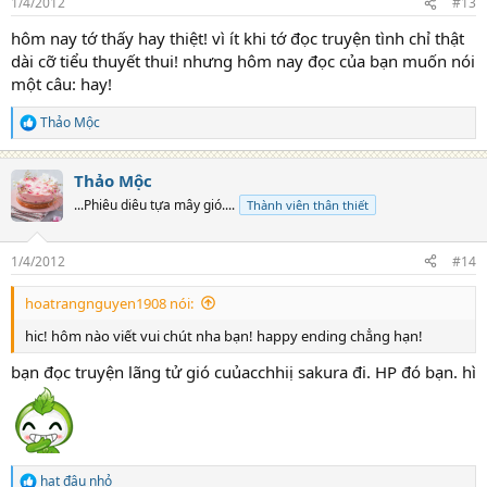
1/4/2012
#13
s
:
hôm nay tớ thấy hay thiệt! vì ít khi tớ đọc truyện tình chỉ thật
dài cỡ tiểu thuyết thui! nhưng hôm nay đọc của bạn muốn nói
một câu: hay!
Thảo Mộc
R
e
a
Thảo Mộc
c
t
...Phiêu diêu tựa mây gió....
Thành viên thân thiết
i
o
n
1/4/2012
#14
s
:
hoatrangnguyen1908 nói:
hic! hôm nào viết vui chút nha bạn! happy ending chẳng hạn!
bạn đọc truyện lãng tử gió cuủacchhiị sakura đi. HP đó bạn. hì
hạt đậu nhỏ