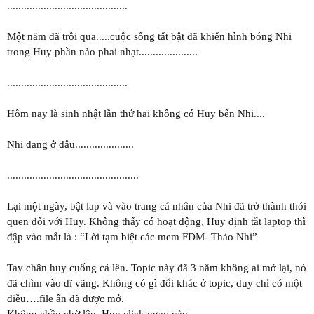
...........................................
Một năm đã trôi qua.....cuộc sống tất bật đã khiến hình bóng Nhi
trong Huy phần nào phai nhạt.....................
...........................................
Hôm nay là sinh nhật lần thứ hai không có Huy bên Nhi....
Nhi đang ở đâu.....................
...............................................
Lại một ngày, bật lap và vào trang cá nhân của Nhi đã trở thành thói
quen đối với Huy. Không thấy có hoạt động, Huy định tắt laptop thì
đập vào mắt là : “Lời tạm biệt các mem FDM- Thảo Nhi”
Tay chân huy cuống cả lên. Topic này đã 3 năm không ai mở lại, nó
đã chìm vào dĩ vãng. Không có gì đổi khác ở topic, duy chỉ có một
điều….file ẩn đã được mở.