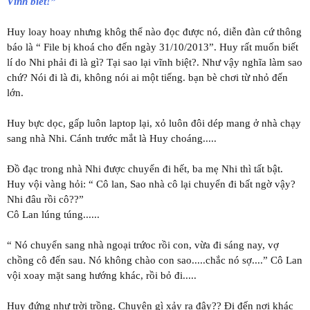
Vĩnh biêt!”
Huy loay hoay nhưng khôg thể nào đọc được nó, diễn đàn cứ thông
báo là “ File bị khoá cho đến ngày 31/10/2013”. Huy rất muốn biết
lí do Nhi phải đi là gì? Tại sao lại vĩnh biệt?. Như vậy nghĩa làm sao
chứ? Nói đi là đi, không nói ai một tiếng. bạn bè chơi từ nhỏ đến
lớn.
Huy bực dọc, gấp luôn laptop lại, xỏ luôn đôi dép mang ở nhà chạy
sang nhà Nhi. Cánh trước mắt là Huy choáng.....
Đồ đạc trong nhà Nhi được chuyển đi hết, ba mẹ Nhi thì tất bật.
Huy vội vàng hỏi: “ Cô lan, Sao nhà cô lại chuyển đi bất ngờ vậy?
Nhi đâu rồi cô??”
Cô Lan lúng túng......
“ Nó chuyển sang nhà ngoại trứoc rồi con, vừa đi sáng nay, vợ
chồng cô đến sau. Nó không chào con sao.....chắc nó sợ....” Cô Lan
vội xoay mặt sang hướng khác, rồi bỏ đi.....
Huy đứng như trời trồng. Chuyện gì xảy ra đây?? Đi đến nơi khác