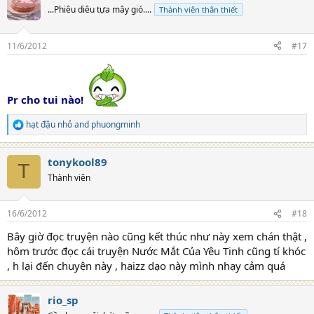
t
...Phiêu diêu tựa mây gió....
Thành viên thân thiết
i
o
n
11/6/2012
#17
s
:
Pr cho tui nào!
hạt đậu nhỏ
and
phuongminh
R
e
a
tonykool89
c
T
t
Thành viên
i
o
n
16/6/2012
#18
s
:
Bây giờ đọc truyện nào cũng kết thúc như này xem chán thật ,
hôm trước đọc cái truyện Nước Mắt Của Yêu Tinh cũng tí khóc
, h lại đến chuyện này , haizz dạo này mình nhạy cảm quá
rio_sp