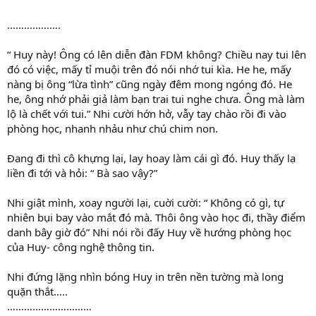
……………….
“ Huy này! Ông có lên diễn đàn FDM không? Chiều nay tui lên
đó có việc, mấy tỉ muội trên đó nói nhớ tui kìa. He he, mấy
nàng bị ông “lừa tình” cũng ngày đêm mong ngóng đó. He
he, ông nhớ phải giả làm bạn trai tui nghe chưa. Ông mà làm
lộ là chết với tui.” Nhi cười hớn hở, vẫy tay chào rồi đi vào
phòng học, nhanh nhảu như chú chim non.
Đang đi thì cô khựng lại, lay hoay làm cái gì đó. Huy thấy lạ
liền đi tới và hỏi: “ Bà sao vậy?”
Nhi giật mình, xoay người lại, cuời cười: “ Không có gì, tự
nhiên bụi bay vào mắt đó mà. Thôi ông vào học đi, thầy điểm
danh bây giờ đó” Nhi nói rồi đấy Huy về hướng phòng học
của Huy- công nghệ thông tin.
Nhi đứng lặng nhìn bóng Huy in trên nền tường mà long
quặn thắt…..
…………………………