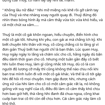
“ Không lâu nữ đâu! “ Nhi mở miệng nói khẽ rồi gỡ cánh tay
của Thuỷ và nhẹ nhàng xoay người quay đi. Thuỷ đứng đó
nhìn theo bóng hình ấy mà cảm thấy vừa tức vừa khó hiểu, và
cả một chút xa xăm…..
Thuỷ là một cô gái khôn ngoan, hiểu chuyện, điển hình cho
một cô gái tốt. Nhưng khi yêu, con gái ai mà chẳng ích kỷ. Khi
biết chuyện Nhi thân với Huy, cô cũng chẳng có lo lắng gì vì
đơn giản Thuỷ biết hai người chỉ là bạn thân. Lúc quen Huy,
Huy ngày ngày lo lắng và chăm sóc cho cô, hằng ngày dù bận
đều dành thời gian cho cô. Nhưng một tuần gần đây cô biết
Nhi luôn theo Huy, làm gì cũng nhắc tới Huy, dù có là con
người độ lượng cỡ mấy thì cũng không thể nào chịu nổi khi
bạn trai mình luôn đi với một cô gái khác. Và thế là cô tới gặp
Nhi để hỏi rõ mọi chuyện. Hẹn gặp được Nhi, nhưng cách
ứng xử của Nhi làm cho cô có một cảm giác rất lạ, nó không
giống với suy nghĩ của cô, điều đó làm cô cảm thấy khó chịu
hơn bao giờ hết, thà rằng Nhi đanh đá chua ngoa, công khai
cuớp bạn trai cô thì còn dễ chịu hơn. Cái cảm giác này làm cô
khó thở.