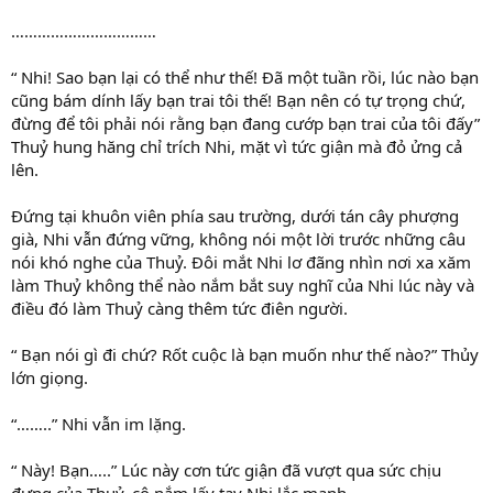
……………………………
“ Nhi! Sao bạn lại có thể như thế! Đã một tuần rồi, lúc nào bạn
cũng bám dính lấy bạn trai tôi thế! Bạn nên có tự trọng chứ,
đừng để tôi phải nói rằng bạn đang cướp bạn trai của tôi đấy”
Thuỷ hung hăng chỉ trích Nhi, mặt vì tức giận mà đỏ ửng cả
lên.
Đứng tại khuôn viên phía sau trường, dưới tán cây phượng
già, Nhi vẫn đứng vững, không nói một lời trước những câu
nói khó nghe của Thuỷ. Đôi mắt Nhi lơ đãng nhìn nơi xa xăm
làm Thuỷ không thể nào nắm bắt suy nghĩ của Nhi lúc này và
điều đó làm Thuỷ càng thêm tức điên người.
“ Bạn nói gì đi chứ? Rốt cuộc là bạn muốn như thế nào?” Thủy
lớn giọng.
“……..” Nhi vẫn im lặng.
“ Này! Bạn…..” Lúc này cơn tức giận đã vượt qua sức chịu
đựng của Thuỷ, cô nắm lấy tay Nhi lắc mạnh.