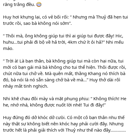
răng trắng đều.
Huy hơi khựng lại, có vẻ bối rối: “ Nhưng mà Thuỷ đã hẹn tui
trước rồi, sao bà không nói sớm”.
“ Thôi mà, ông không giúp tui thì ai giúp tui được đây! Hic,
huhu...tui phải đi bộ về hả trời, 4km chứ ít ỏi hả?” Nhi mếu
máo.
“ Trời à! Là bạn thân, bà không giúp tui mà còn hại nữa, tui
mới có bạn gái mà bà không cho tui thể hiện. Thôi được rồi,
chút nữa tui chở về. Mà quên mất, thằng Khang nó thích bà
đó, bà nói là nó sẵn sàng chở bà về mà...” Huy thở dài rôì
nháy mắt tinh nghịch.
Nhi khẽ chau đôi mày và mặt phụng phịu: “ Không thích! He
he, nhớ nhá, không được nuốt lời nhé! Tui đi đây!”
Huy đứng đó dở khóc dở cưòi. Có một cô bạn thân nhu thế
này thật sự không biết nên khóc hay phải cười đây. Nhưng
trước hết là phải giải thích với Thuỷ như thế nào đây………….