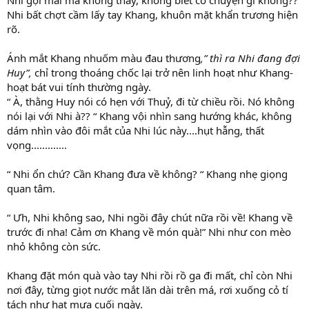
Nhi bất chợt cầm lấy tay Khang, khuôn mặt khẩn trương hiện
rõ.
Ánh mắt Khang nhuốm màu đau thương
,” thì ra Nhi đang đợi
Huy”,
chỉ trong thoáng chốc lại trở nên linh hoạt như Khang-
hoạt bát vui tính thường ngày.
“ À, thằng Huy nói có hẹn với Thuỷ, đi từ chiều rồi. Nó không
nói lại với Nhi à?? “ Khang vội nhìn sang hướng khác, không
dám nhìn vào đôi mắt của Nhi lúc này....hụt hẫng, thất
vọng.............
“ Nhi ổn chứ? Cần Khang đưa về không? “ Khang nhẹ giọng
quan tâm.
“ Ưh, Nhi không sao, Nhi ngồi đây chút nữa rồi về! Khang về
trước đi nha! Cảm ơn Khang về món quà!” Nhi như con mèo
nhỏ không còn sức.
Khang đặt món quà vào tay Nhi rồi rồ ga đi mất, chỉ còn Nhi
nơi đây, từng giọt nước mắt lăn dài trên má, rơi xuống cỏ tí
tách như hạt mưa cuối ngày.