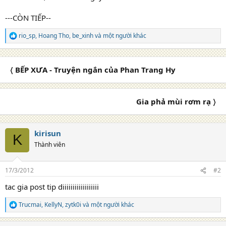
---CÒN TIẾP--
rio_sp
,
Hoang Tho
,
be_xinh
và một người khác
R
e
a
c
〈 BẾP XƯA - Truyện ngắn của Phan Trang Hy
t
i
o
n
Gia phả mùi rơm rạ 〉
s
:
kirisun
K
Thành viên
17/3/2012
#2
tac gia post tip diiiiiiiiiiiiiiiiii
Trucmai
,
KellyN
,
zytk0i
và một người khác
R
e
a