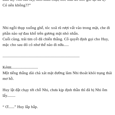
Có nên không??”
Nhi ngồi thụp xuống ghế, tóc xoã rũ rượi vất vào trong mặt, che đi
phần nào sự đau khổ trên gương mặt nhỏ nhắn.
Cuối cùng, trái tim cô đã chiến thắng. Cô quyết định gọi cho Huy,
mặc cho sau đó có như thế nào đi nữa.....
...........................................................................
Kétttt..........................
Một tiếng thắng dài chà xát mặt đường làm Nhi thoát khỏi trạng thái
mơ hồ.
Huy lật đật chạy tới chỗ Nhi, chưa kịp định thần thì đã bị Nhi ôm
lấy........
“ Ơ......” Huy lắp bắp.