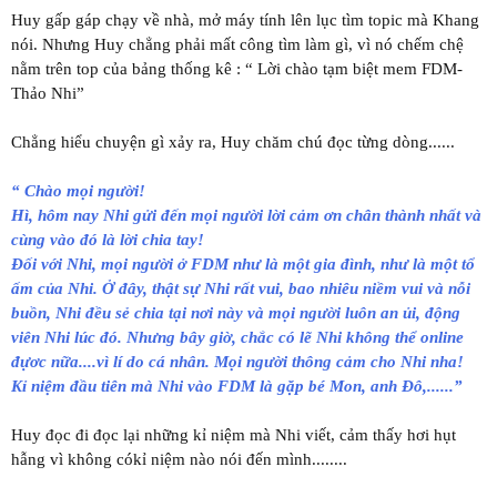
Huy gấp gáp chạy về nhà, mở máy tính lên lục tìm topic mà Khang
nói. Nhưng Huy chẳng phải mất công tìm làm gì, vì nó chếm chệ
nằm trên top của bảng thống kê : “ Lời chào tạm biệt mem FDM-
Thảo Nhi”
Chẳng hiểu chuyện gì xảy ra, Huy chăm chú đọc từng dòng......
“ Chào mọi người!
Hì, hôm nay Nhi gửi đến mọi người lời cảm ơn chân thành nhất và
cùng vào đó là lời chia tay!
Đối với Nhi, mọi người ở FDM như là một gia đình, như là một tổ
ấm của Nhi. Ở đây, thật sự Nhi rất vui, bao nhiêu niềm vui và nỗi
buồn, Nhi đều sẻ chia tại nơi này và mọi người luôn an ủi, động
viên Nhi lúc đó. Nhưng bây giờ, chắc có lẽ Nhi không thể online
đựơc nữa....vì lí do cá nhân. Mọi người thông cảm cho Nhi nha!
Kỉ niệm đầu tiên mà Nhi vào FDM là gặp bé Mon, anh Đô,......”
Huy đọc đi đọc lại những kỉ niệm mà Nhi viết, cảm thấy hơi hụt
hẫng vì không cókỉ niệm nào nói đến mình........