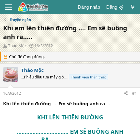
Đăng nhập
Đăng ký
Truyện ngắn
Khi em lên thiên đường .... Em sẽ buông
anh ra.....
T
N
Thảo Mộc
16/3/2012
á
g
c
Chủ đề đang đóng.
à
g
y
i
đ
Thảo Mộc
ả
ă
...Phiêu diêu tựa mây gió....
Thành viên thân thiết
n
g
16/3/2012
#1
Khi lên thiên đường .... Em sẽ buông anh ra.....
KHI LÊN THIÊN ĐƯỜNG
................................. EM SẼ BUÔNG ANH
RA................................