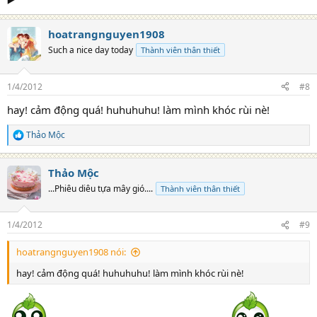
hoatrangnguyen1908
Such a nice day today
Thành viên thân thiết
1/4/2012
#8
hay! cảm động quá! huhuhuhu! làm mình khóc rùi nè!
Thảo Mộc
R
e
a
Thảo Mộc
c
t
...Phiêu diêu tựa mây gió....
Thành viên thân thiết
i
o
n
1/4/2012
#9
s
:
hoatrangnguyen1908 nói:
hay! cảm động quá! huhuhuhu! làm mình khóc rùi nè!