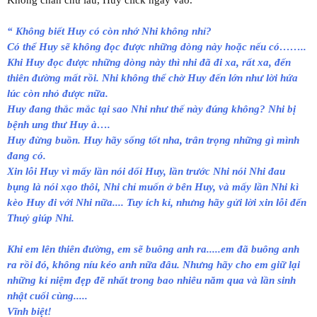
Không chần chừ lâu, Huy click ngay vào.
“ Không biết Huy có còn nhớ Nhi không nhỉ?
Có thể Huy sẽ không đọc được những dòng này hoặc nếu có……..
Khi Huy đọc được những dòng này thì nhi đã đi xa, rất xa, đến
thiên đường mất rồi. Nhi không thể chờ Huy đến lớn như lời hứa
lúc còn nhỏ được nữa.
Huy đang thắc mắc tại sao Nhi như thế này đúng không? Nhi bị
bệnh ung thư Huy à….
Huy đừng buồn. Huy hãy sống tốt nha, trân trọng những gì mình
đang có.
Xin lỗi Huy vì mấy lần nói dối Huy, lần trước Nhi nói Nhi đau
bụng là nói xạo thôi, Nhi chỉ muốn ở bên Huy, và mấy lần Nhi kì
kèo Huy đi với Nhi nữa.... Tuy ích kỉ, nhưng hãy gửi lời xin lỗi đến
Thuỷ giúp Nhi.
Khi em lên thiên đường, em sẽ buông anh ra.....em đã buông anh
ra rồi đó, không níu kéo anh nữa đâu. Nhưng hãy cho em giữ lại
những kỉ niệm đẹp đẽ nhất trong bao nhiêu năm qua và lần sinh
nhật cuối cùng.....
Vĩnh biệt!