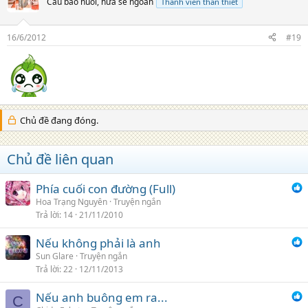
Cầu bao nuôi, hứa sẽ ngoan
Thành viên thân thiết
16/6/2012
#19
Chủ đề đang đóng.
Chủ đề liên quan
Phía cuối con đường (Full)
Hoa Trạng Nguyên
Truyện ngắn
Trả lời
14
21/11/2010
Nếu không phải là anh
Sun Glare
Truyện ngắn
Trả lời
22
12/11/2013
Nếu anh buông em ra...
C