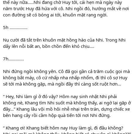
thế này nữa…..Nhi đang chờ Huy tới, cái hẹn mà ngày này
năm trước Huy đã hứa với cô. Nhi ngồi đó, hướng mắt về nơi
con đường sẽ có bóng ai tới, khuôn mặt rạng ngời.
5h ……………
Nụ cười đã tắt trên khuôn mặt hồng hào của Nhi. Trong Nhi
dấy lên nỗi bất an, bồn chồn đến khó chịu….
7h………….
Nhi đứng ngồi không yên. Cô đã gọi gần cả trăm cuộc gọi mà
không bắt máy, cô cứ nhấp nha nhấp nhổm, đi thì cô sợ Huy
sẽ tới mà không gặp, mà ngồi đây thì càng sốt ruột hơn…
“ Hey, Nhi làm gì ở đó vậy? Hôm nay sinh nhật Nhi phải
không nè, Khang tìm Nhi suốt mà không thấy, ai ngờ lại gặp ở
đây…” Khang lâu vội mồ hôi nhễ nhại trên trán, dựng chiếc xe
bên hang cây rồi cầm hộp quà tiến tới nơi Nhi đứng.
“ Khang ơi! Khang biết hôm nay Huy làm gì, đi đâu không?
Nhi gọi mãi mà không thấy, không biết có chuyện gì không??”