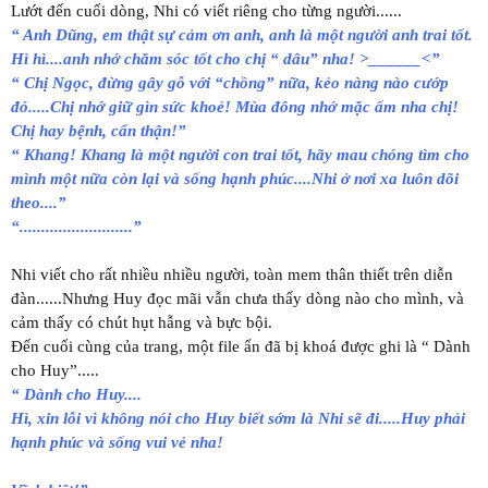
Lướt đến cuối dòng, Nhi có viết riêng cho từng người......
“ Anh Dũng, em thật sự cảm ơn anh, anh là một người anh trai tốt.
Hì hì....anh nhớ chăm sóc tốt cho chị “ dâu” nha! >______<”
“ Chị Ngọc, đừng gây gỗ với “chồng” nữa, kẻo nàng nào cướp
đó.....Chị nhớ giữ gìn sức khoẻ! Mùa đông nhớ mặc ấm nha chị!
Chị hay bệnh, cẩn thận!”
“ Khang! Khang là một người con trai tốt, hãy mau chóng tìm cho
mình một nữa còn lại và sống hạnh phúc....Nhi ở nơi xa luôn dõi
theo....”
“..........................”
Nhi viết cho rất nhiều nhiều người, toàn mem thân thiết trên diễn
đàn......Nhưng Huy đọc mãi vẫn chưa thấy dòng nào cho mình, và
cảm thấy có chút hụt hẫng và bực bội.
Đến cuối cùng của trang, một file ẩn đã bị khoá được ghi là “ Dành
cho Huy”.....
“ Dành cho Huy....
Hì, xin lỗi vì không nói cho Huy biết sớm là Nhi sẽ đi.....Huy phải
hạnh phúc và sống vui vẻ nha!