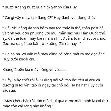
“ Buzz” Khang buzz qua nick yahoo của Huy.
“ Cái gì vậy mậy, tao đang CF” Huy đánh vội dòng chữ.
“ Uê, Nhi nàng ấy sao hôm nay tao thấy lạ thế, toàn post bài
về tình yêu đơn phương với mùi mẫn sặc mùi Hàn Quốc thế,
ầy, đã thế toàn mấy bài nhãm nhí vớ vẫn, toàn chết với choc,
đọc mà da gà tao bắn rớt xuống đất rồi này…”
“ Ha ha ha, vớ vẩn mà mày cũng cố căng mắt ra mà đọc á??”
Huy cười khoái chí.
Khang ở bên kia máy bỗng vu vơ……..
“ Hêy! Mày chết rồi à?? Đừng nói với tao là:” Yêu ai yêu cả
đường đi lối về”, tao ói ngay tại chỗ đó. Ha ha ha” Huy cười
sặc sụa.
“ Mày chết chắc rồi, tao mà chui qua được màn hình là coi thử
mày còn cái răng nào không.”