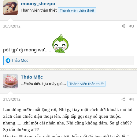
moony_sheepo
c
t
Thành viên thân thiết
Thành viên thân thiết
i
o
n
30/3/2012
#3
s
:
pót tjp' dj mong wa'.....
Thảo Mộc
R
e
a
Thảo Mộc
c
t
...Phiêu diêu tựa mây gió....
Thành viên thân thiết
i
o
n
31/3/2012
#4
s
:
Lau dòng nước mắt lặng rơi, Nhi gạt tay một cách dứt khoát, mở túi
xách cầm chiếc điện thoại lên, hấp tấp gọi dãy số quen thuộc,
nhưng.......chỉ một cái nhấn nhẹ, Nhi cũng không dám. Sợ gì chứ??
Sợ tổn thương ai??
Bàn tay Nhi run rẩy, môi mím chặt, hốc mắt đỏ hoe giờ lại ứa lệ. “