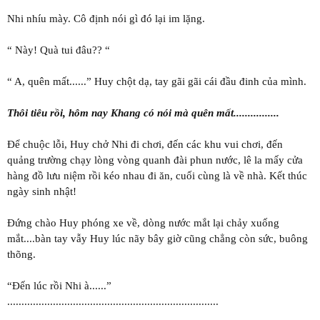
Nhi nhíu mày. Cô định nói gì đó lại im lặng.
“ Này! Quà tui đâu?? “
“ A, quên mất......” Huy chột dạ, tay gãi gãi cái đầu đinh của mình.
Thôi tiêu rồi, hôm nay Khang có nói mà quên mất................
Để chuộc lỗi, Huy chở Nhi đi chơi, đến các khu vui chơi, đến
quảng trường chạy lòng vòng quanh đài phun nước, lê la mấy cửa
hàng đồ lưu niệm rồi kéo nhau đi ăn, cuối cùng là về nhà. Kết thúc
ngày sinh nhật!
Đứng chào Huy phóng xe về, dòng nước mắt lại chảy xuống
mắt....bàn tay vẫy Huy lúc nãy bây giờ cũng chẳng còn sức, buông
thõng.
“Đến lúc rồi Nhi à......”
..........................................................................