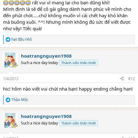
rất vui vì mang lại cho bạn dũng khí!
Mình định là sẽ để cô gái gắng dành hạnh phúc về mình cho
đến phút chót.....chứ không muốn vì cái chết hay khó khăn
mà buông xuôi. ^^! Nhưng mình không đủ sức để viết được
như vậy! TIếc quá!
hạt đậu nhỏ
R
e
a
hoatrangnguyen1908
c
t
Such a nice day today
Thành viên thân thiết
i
o
n
1/4/2012
#12
s
:
hic! hôm nào viết vui chút nha bạn! happy ending chẳng hạn!
Thảo Mộc
R
e
a
hoatrangnguyen1908
c
t
Such a nice day today
Thành viên thân thiết
i
o
n