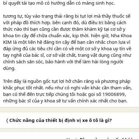
bí quyết tái tạo mô có hướng dẫn có màng sinh học.
tương tự, tùy vào trạng thái răng bị tụt lợi mà thầy thuốc sẽ
với pháp đồ thích hợp. bên cạnh đó, dù điều trị bằng cách
thức nào thì bạn cũng cần được thăm khám kỹ tại cơ sở y
khoa tin cậy để chữa chuẩn xác, kịp thời. hiện giờ, Nha Khoa
KIM là một liên hệ đáng tin cậy để bạn cân nhắc chọn lựa vì
đáp ứng đủ các tiêu chí cần có về một cơ sở y khoa uy tín về
tay nghề của bác sĩ, cơ sở vật chất, trang vật dụng cũng như
chính sách săn sóc, bảo hành với thể làm hài lòng người
dùng.
Trên đây là nguồn gốc tụt lợi hở chân răng và phương pháp
khắc phục tốt nhất. nếu như có nghi vấn khác cần tham vấn,
bạn có thể đến trực tiếp chúng tôi hoặc gọi số 19006899,
những bác sĩ của y khoa sẽ tư vấn chính xác nhất cho bạn.
〈 Chức năng của thiết bị định vị xe ô tô là gì?