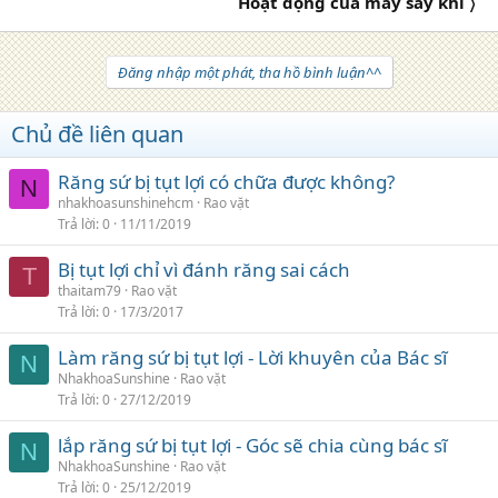
Hoạt động của máy sấy khí 〉
Đăng nhập một phát, tha hồ bình luận^^
Chủ đề liên quan
Răng sứ bị tụt lợi có chữa được không?
N
nhakhoasunshinehcm
Rao vặt
Trả lời
0
11/11/2019
Bị tụt lợi chỉ vì đánh răng sai cách
T
thaitam79
Rao vặt
Trả lời
0
17/3/2017
Làm răng sứ bị tụt lợi - Lời khuyên của Bác sĩ
N
NhakhoaSunshine
Rao vặt
Trả lời
0
27/12/2019
lắp răng sứ bị tụt lợi - Góc sẽ chia cùng bác sĩ
N
NhakhoaSunshine
Rao vặt
Trả lời
0
25/12/2019