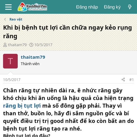
Đăng nhập
Đăng ký
Rao vặt
Khi bị bệnh tụt lợi cần chữa ngay kẻo rụng
răng
T
N
thaitam79
10/5/2017
á
g
c
à
thaitam79
T
g
y
Thành viên
i
đ
ả
ă
n
10/5/2017
#1
g
Chân răng tự nhiên dài ra, ê nhức răng gây
khó chịu khi ăn uống là hậu quả của hiện trạng
răng bị tụt lợi
mà số đông gặp phải. Thay vì
than thở, buồn lo, hãy đi sắm nguồn gốc và bí
quyết điều trị trị good nhất để ko còn bất an do
bệnh tụt lợi răng tạo ra nhé.
Bệnh tụt lợi do đâu?