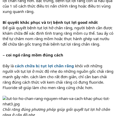
lợi chân răng hơn. đặc trưng, bệnh tụt lợi răng còn là hậu quả
của 1 số cách thức điều trị nắn chỉnh răng hoặc điều trị vùng
xung quanh răng.
Bí quyết khắc phục và trị bệnh tụt lợi good nhất
Để giải quyết bệnh tụt lợi hở chân răng, người bệnh cần được
khám chữa để xác định tình trạng răng mồm cụ thể. Sau ấy có
thể tự chăm nom răng mồm hoặc thực hành ghép vạt nướu
để chữa tận gốc trạng thái bệnh tụt lợi răng chân răng.
− coi ngó răng mồm đúng cách
Đây là
cách chữa bị tụt lợi chân răng
khỏi với những
người với tụt lợi ở mức độ nhẹ do những nguồn gốc chải răng
mạnh gây nên. cách làm cho rất đơn giản, chỉ cần bạn chải
răng đúng cách thức với kem chải răng có đựng fluoride.
Fluoride sẽ giúp làm cho men răng cứng chắc hơn.
Chải răng đúng phương pháp giúp giải quyết tụt lợi hở chân
răng ở cấp độ nhẹ