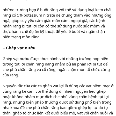
những trường hợp ê buốt răng với thể sử dụng loại kem chải
răng có 5% potassium nitrate để chúng thấm vào những ống
ngà, giúp suy yếu cảm giác mẫn cảm. ngoại giả, các bệnh
nhân răng bị tụt lợi còn có thể sử dụng nước súc mồm và
thực hành chế độ ăn kỹ thuật để yếu ê buốt và ngăn chặn
hiện trạng mòn răng.
− Ghép vạt nướu
Ghép vạt nướu được thực hành với những trường hợp hiện
tượng tụt lợi chân răng nặng nhằm bù lại phần lợi bị tụt để
che phủ chân răng và cổ răng, ngăn chặn mòn tổ chức cứng
của răng.
Nguyên tắc của các ca ghép vạt lợi là dùng các vạt niêm mạc ở
vùng răng kế cận, với thể dùng dĩ nhiên nguyên liệu ghép
hoặc không nhằm mục đích che phủ vùng chân bệnh tụt lợi
răng. những biện pháp thường được sử dụng phổ biến trong
nha khoa để che phủ chân răng bao gồm: ghép lợi tự do tự
thân, ghép tổ chức liên kết dưới biểu mô, vạt với chân nuôi và