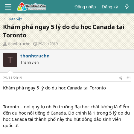
Đăng nhập
Đăng ký
Rao vặt
Khám phá ngay 5 lý do du học Canada tại
Toronto
T
N
thanhtruchn
29/11/2019
á
g
c
à
thanhtruchn
T
g
y
Thành viên
i
đ
ả
ă
n
29/11/2019
#1
g
Khám phá ngay 5 lý do du học Canada tại Toronto
Toronto – nơi quy tụ nhiều trường đại học chất lượng là điểm
đến du học nổi tiếng ở Canada. Đó chính là 1 trong 5 lý do du
học Canada tại thành phố này thu hút đông đảo sinh viên
quốc tế.