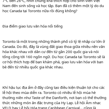
7°C đến 26°C, nhìn chung khá thích hợp cho sinh viên Việt
Nam đến sinh sống và học tập. Bạn đã có thêm một lý do du
học Canada tại Toronto nữa rồi đúng không?
Địa điểm giao lưu văn hóa nổi tiếng
Toronto là một trong những thành phố có tỷ lệ nhập cư lớn ở
Canada. Do đó, đây là vùng đất giao thoa giữa nhiều nền văn
hóa khác nhau với dân cư đến từ gần 200 quốc gia và nói
tổng cộng tới 160 ngôn ngữ. Du học Canada tại Toronto sẽ là
cơ hội thích hợp để bạn khám phá, giao lưu văn hóa với bạn
bè đến từ nhiều quốc gia khác nhau.
Khí hậu lục địa ẩm ở đây cũng tạo điều kiện thuận lợi cho các
lễ hội theo mùa diễn ra. Toronto có nhiều lễ hội mùa hè
thường niên như Taste of the Danforth, nơi bạn có thể thưởng
thức những món ăn đặc trưng của Hy Lạp. Lễ hội Âm nhạc
VELD hay Lễ hội Hóa trang Caribbean Carnival... cũng là