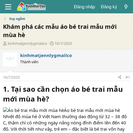
Đăng nhập
Đăng ký
Suy ngẫm
Khám phá các mẫu áo bé trai mẫu mới
mùa hè
T
N
kinhmatjennlygmailco
16/7/2025
á
g
c
à
kinhmatjennlygmailco
g
y
Thành viên
i
đ
ả
ă
n
16/7/2025
#1
g
1. Tại sao cần chọn áo bé trai mẫu
mới mùa hè?
Áo bé trai mẫu mới mùa hè
Nhiệt độ mùa hè ở Việt Nam thường dao động từ 32 – 38 độ
C, thậm chí có những ngày nắng nóng đỉnh điểm lên đến 40
độ. Với thời tiết như vậy, trẻ em – đặc biệt là bé trai vốn hay