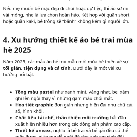
Nếu mẹ muốn bé mặc đẹp đi chơi hoặc dự tiệc, thì áo sơ mi
vải mỏng, nhẹ là lựa chọn hoàn hảo. Kết hợp với quần short
hoặc quần kaki, bé trông sẽ “bảnh” không kém gì người lớn.
4. Xu hướng thiết kế áo bé trai mùa
hè 2025
Năm 2025, các mẫu áo bé trai mẫu mới mùa hè thiên về sự
tối giản, tiện dụng và cá tính
. Dưới đây là một vài xu
hướng nổi bật:
Tông màu pastel
như xanh mint, vàng nhạt, be, xám
ghi lên ngôi thay vì những gam màu chói mắt.
Họa tiết graphic
đơn giản nhưng hiện đại như chữ cái,
số, hình khối.
Chất liệu tái chế, thân thiện môi trường
bắt đầu
xuất hiện nhiều hơn trong các dòng sản phẩm cao cấp.
Thiết kế unisex
, nghĩa là bé trai và bé gái đều có thể
mặc được, giúp mẹ dễ phối đồ cho anh em sinh đôi