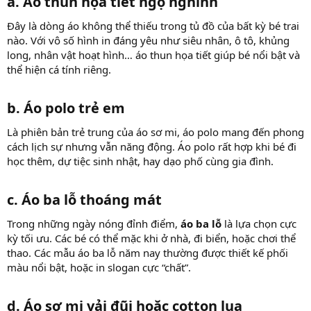
a. Áo thun họa tiết ngộ nghĩnh
Đây là dòng áo không thể thiếu trong tủ đồ của bất kỳ bé trai
nào. Với vô số hình in đáng yêu như siêu nhân, ô tô, khủng
long, nhân vật hoạt hình… áo thun họa tiết giúp bé nổi bật và
thể hiện cá tính riêng.
b. Áo polo trẻ em
Là phiên bản trẻ trung của áo sơ mi, áo polo mang đến phong
cách lịch sự nhưng vẫn năng động. Áo polo rất hợp khi bé đi
học thêm, dự tiệc sinh nhật, hay dạo phố cùng gia đình.
c. Áo ba lỗ thoáng mát
Trong những ngày nóng đỉnh điểm,
áo ba lỗ
là lựa chọn cực
kỳ tối ưu. Các bé có thể mặc khi ở nhà, đi biển, hoặc chơi thể
thao. Các mẫu áo ba lỗ năm nay thường được thiết kế phối
màu nổi bật, hoặc in slogan cực “chất”.
d. Áo sơ mi vải đũi hoặc cotton lụa