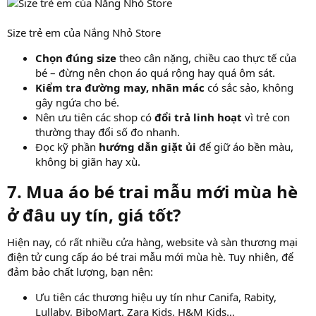
Size trẻ em của Nắng Nhỏ Store
Chọn đúng size
theo cân nặng, chiều cao thực tế của
bé – đừng nên chọn áo quá rộng hay quá ôm sát.
Kiểm tra đường may, nhãn mác
có sắc sảo, không
gây ngứa cho bé.
Nên ưu tiên các shop có
đổi trả linh hoạt
vì trẻ con
thường thay đổi số đo nhanh.
Đọc kỹ phần
hướng dẫn giặt ủi
để giữ áo bền màu,
không bị giãn hay xù.
7. Mua áo bé trai mẫu mới mùa hè
ở đâu uy tín, giá tốt?
Hiện nay, có rất nhiều cửa hàng, website và sàn thương mại
điện tử cung cấp áo bé trai mẫu mới mùa hè. Tuy nhiên, để
đảm bảo chất lượng, bạn nên:
Ưu tiên các thương hiệu uy tín như Canifa, Rabity,
Lullaby, BiboMart, Zara Kids, H&M Kids…