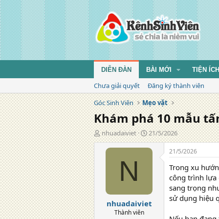
DIỄN ĐÀN
BÀI MỚI
TIỆN ÍC
Chưa giải quyết
Đăng ký thành viên
Góc Sinh Viên
Mẹo vặt
Khám phá 10 mẫu tấm
T
N
nhuadaiviet
21/5/2026
á
g
c
à
21/5/2026
g
y
N
Trong xu hướng
i
đ
ả
ă
công trình lựa
n
sang trọng như
g
sử dụng hiệu 
nhuadaiviet
Thành viên
Nếu bạn đang 