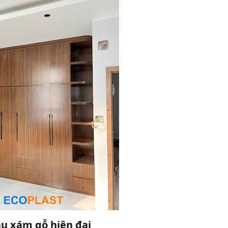
u xám gỗ hiện đại​