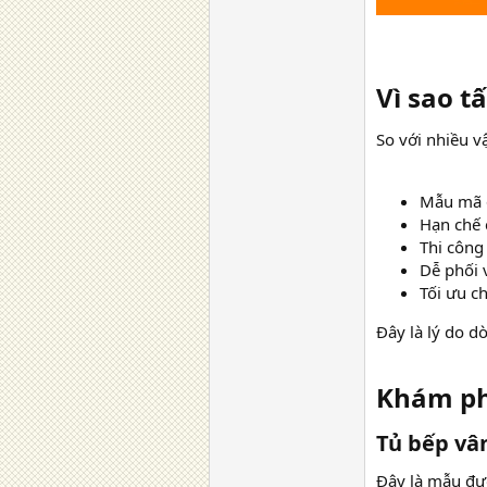
Vì sao t
So với nhiều v
Mẫu mã 
Hạn chế 
Thi công
Dễ phối 
Tối ưu ch
Đây là lý do d
Khám ph
Tủ bếp vân
Đây là mẫu đư