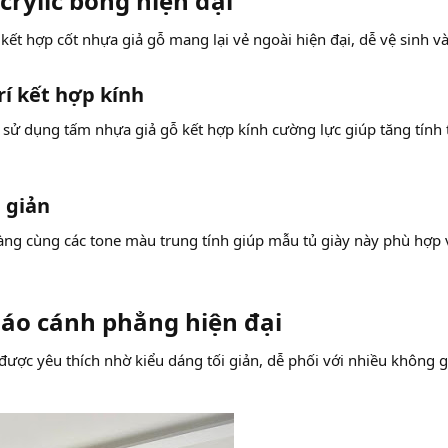
crylic bóng hiện đại​
 kết hợp cốt nhựa giả gỗ mang lại vẻ ngoài hiện đại, dễ vệ sinh v
rí kết hợp kính​
sử dụng tấm nhựa giả gỗ kết hợp kính cường lực giúp tăng tính
 giản​
àng cùng các tone màu trung tính giúp mẫu tủ giày này phù hợp 
áo cánh phẳng hiện đại​
được yêu thích nhờ kiểu dáng tối giản, dễ phối với nhiều không 