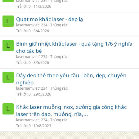
lasernamviet1234
Thùng rác
Trả lời
0
11/3/2026
Quạt mo khắc laser - đẹp lạ
L
lasernamviet1234
Thùng rác
Trả lời
0
8/4/2026
Bình giữ nhiệt khắc laser - quà tặng 1/6 ý nghĩa
L
cho các bé
lasernamviet1234
Thùng rác
Trả lời
0
8/5/2026
Dây đeo thẻ theo yêu cầu - bền, đẹp, chuyên
L
nghiệp
lasernamviet1234
Thùng rác
Trả lời
0
29/5/2026
Khắc laser muỗng inox, xưởng gia công khắc
L
laser trên dao, muỗng, nĩa,...
lasernamviet1234
Thùng rác
Trả lời
0
19/8/2023