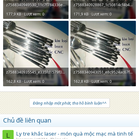
z7588340949530_11c7f784336ea4db1468f99ac57ed413 - Copy.jpg
z7588340928867_1c50814cf4b4f7848b574f13593ce809 - Copy.jpg
177,9 KB · Lượt xem: 0
171,9 KB · Lượt xem: 0
z7588340935545_e335fd1579f002bbbe04f0dcb4b6bf69 - Copy.jpg
z7588340943051_e8c9524ac67f86e4e32e35beb16d1afb - Copy.jpg
162,8 KB · Lượt xem: 0
162,8 KB · Lượt xem: 0
Đăng nhập một phát, tha hồ bình luận^^
Chủ đề liên quan
Ly tre khắc laser - món quà mộc mạc mà tinh tế
L