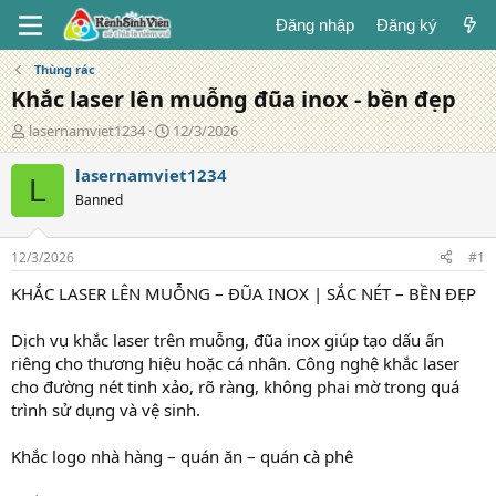
Đăng nhập
Đăng ký
Thùng rác
Khắc laser lên muỗng đũa inox - bền đẹp
T
N
lasernamviet1234
12/3/2026
á
g
c
à
lasernamviet1234
L
g
y
Banned
i
đ
ả
ă
n
12/3/2026
#1
g
KHẮC LASER LÊN MUỖNG – ĐŨA INOX | SẮC NÉT – BỀN ĐẸP
Dịch vụ khắc laser trên muỗng, đũa inox giúp tạo dấu ấn
riêng cho thương hiệu hoặc cá nhân. Công nghệ khắc laser
cho đường nét tinh xảo, rõ ràng, không phai mờ trong quá
trình sử dụng và vệ sinh.
Khắc logo nhà hàng – quán ăn – quán cà phê