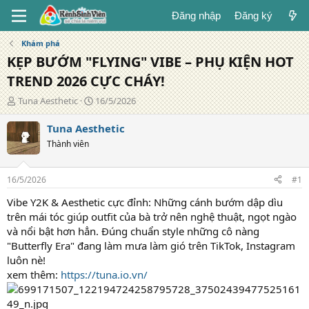
Đăng nhập
Đăng ký
Khám phá
KẸP BƯỚM "FLYING" VIBE – PHỤ KIỆN HOT
TREND 2026 CỰC CHÁY!
T
N
Tuna Aesthetic
16/5/2026
á
g
c
à
Tuna Aesthetic
g
y
Thành viên
i
đ
ả
ă
n
16/5/2026
#1
g
Vibe Y2K & Aesthetic cực đỉnh: Những cánh bướm dập dìu
trên mái tóc giúp outfit của bà trở nên nghệ thuật, ngọt ngào
và nổi bật hơn hẳn. Đúng chuẩn style những cô nàng
"Butterfly Era" đang làm mưa làm gió trên TikTok, Instagram
luôn nè!
xem thêm:
https://tuna.io.vn/