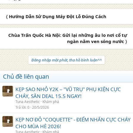
〈 Hướng Dẫn Sử Dụng Máy Đột Lỗ Đúng Cách
Chùa Trấn Quốc Hà Nội: Gửi lại những âu lo nơi cổ tự
ngàn năm ven sóng nước 〉
Đăng nhập một phát, tha hồ bình luận^^
Chủ đề liên quan
KẸP SAO NHỎ Y2K – "VŨ TRỤ" PHỤ KIỆN CỰC
CHÁY, SĂN DEAL 15.5 NGAY!
Tuna Aesthetic
Khám phá
Trả lời
0
20/5/2026
KẸP NƠ ĐỎ "COQUETTE" - ĐIỂM NHẤN CỰC CHÁY
CHO MÙA HÈ 2026!
Tuna Aesthetic
Khám phá