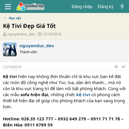
Đăng nhập
Đăng ký
Rao vặt
Kệ Tivi Đẹp Giá Tốt
T
N
nguyenduc_dev
12/10/2018
á
g
c
à
nguyenduc_dev
g
y
Thành viên
i
đ
ả
ă
n
12/10/2018
#1
g
Kệ tivi
hiện nay không đơn thuần chỉ là khu vực bạn kê đặt
các món đồ công nghệ như Tivi, loa, dàn âm thanh… mà nó
còn là khu vực trang trí để làm nổi bật phòng khách. Cùng với
các mẫu
sofa hiện đại
, những chiếc
kệ tivi
có phong cách
thiết kế hiện đại sẽ giúp cho phòng khách của bạn sang trọng
hơn.
Hotline: 028.35 123 777 – 0932 649 279 – 0911 71 71 78 –
Biên Hòa: 0911 6789 59