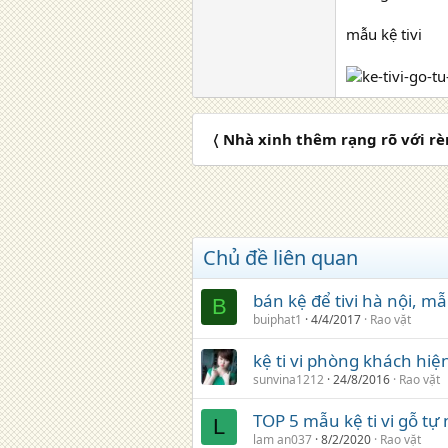
mẫu kệ tivi
〈 Nhà xinh thêm rạng rõ với r
Chủ đề liên quan
bán kệ để tivi hà nội, mẫu
B
buiphat1
4/4/2017
Rao vặt
kệ ti vi phòng khách hiệ
sunvina1212
24/8/2016
Rao vặt
TOP 5 mẫu kệ ti vi gỗ tự
L
lam an037
8/2/2020
Rao vặt