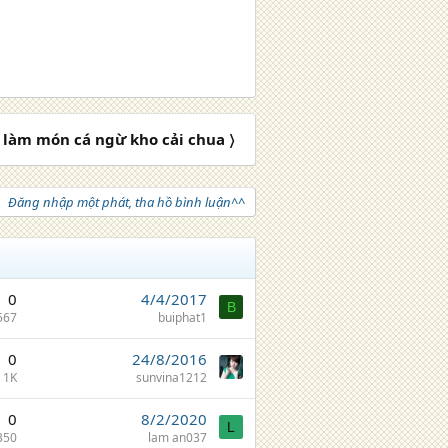
làm món cá ngừ kho cải chua 〉
Đăng nhập một phát, tha hồ bình luận^^
0
4/4/2017
B
567
buiphat1
0
24/8/2016
1K
sunvina1212
0
8/2/2020
L
350
lam an037