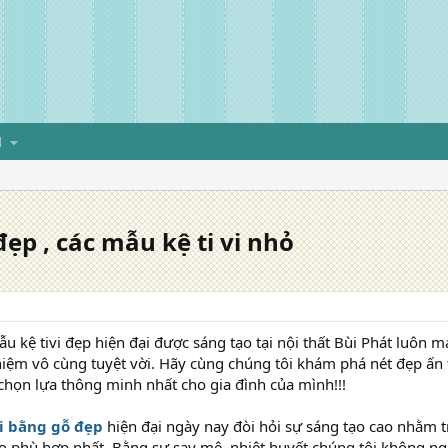
H
đẹp , các mẫu kệ ti vi nhỏ
kệ tivi đẹp hiện đại được sáng tạo tại nội thất Bùi Phát luôn
iệm vô cùng tuyệt vời. Hãy cùng chúng tôi khám phá nét đẹp ấn
chọn lựa thông minh nhất cho gia đình của mình!!!
vi bằng gỗ đẹp
hiện đại ngày nay đòi hỏi sự sáng tạo cao nhằm 
 phù hợp nhất. Bằng sự say mê, nhiệt huyết chúng tôi không ng