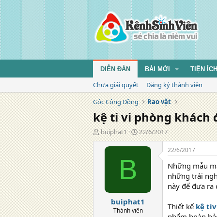
DIỄN ĐÀN
BÀI MỚI
TIỆN ÍC
Chưa giải quyết
Đăng ký thành viên
Góc Cộng Đồng
Rao vặt
kệ ti vi phòng khách 
T
N
buiphat1
22/6/2017
á
g
c
à
22/6/2017
g
y
B
Những mẫu mẫu 
i
đ
ả
ă
những trải ngh
n
này để đưa ra 
g
buiphat1
Thiết kế
kệ ti
Thành viên
phẩm hoàn hảo