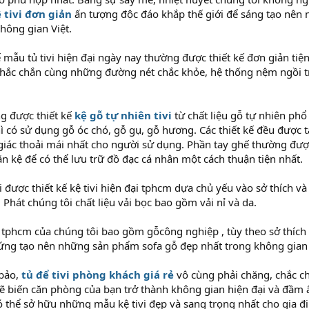
 tivi đơn giản
ấn tượng độc đáo khắp thế giới để sáng tạo nên
hông gian Việt.
 mẫu tủ tivi hiện đại ngày nay thường được thiết kế đơn giản tiệ
 chắc chắn cùng những đường nét chắc khỏe, hệ thống nệm ngồi t
g được thiết kế
kệ gỗ tự nhiên tivi
từ chất liệu gỗ tự nhiên phổ 
ì có sử dụng gỗ óc chó, gỗ gụ, gỗ hương. Các thiết kế đều được 
ác thoải mái nhất cho người sử dụng. Phần tay ghế thường được
 kệ để có thể lưu trữ đồ đạc cá nhân một cách thuận tiện nhất.
được thiết kế kệ tivi hiện đại tphcm dựa chủ yếu vào sở thích
i Phát chúng tôi chất liệu vải bọc bao gồm vải nỉ và da.
ại tphcm của chúng tôi bao gồm gỗcông nghiệp , tùy theo sở thíc
 ứng tạo nên những sản phẩm sofa gỗ đẹp nhất trong không gian
 bảo,
tủ để tivi phòng khách giá rẻ
vô cùng phải chăng, chắc ch
 biến căn phòng của bạn trở thành không gian hiện đại và đầm ấ
ó thể sở hữu những mẫu kệ tivi đẹp và sang trọng nhất cho gia đ