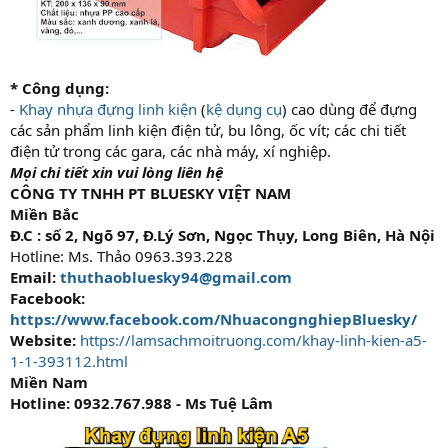
* Công dụng:
-
Khay nhựa đựng linh kiện
(
kệ dụng cụ
) cao dùng để đựng
các sản phẩm linh kiện điện tử, bu lông, ốc vít; các chi tiết
điện tử trong các gara, các nhà máy, xí nghiệp.
Mọi chi tiết xin vui lòng liên hệ
CÔNG TY TNHH PT BLUESKY VIỆT NAM
Miền Bắc
Đ.C : số 2, Ngõ 97, Đ.Lý Sơn, Ngọc Thụy, Long Biên, Hà Nội
Hotline: Ms. Thảo 0963.393.228
Email:
thuthaobluesky94@gmail.com
Facebook:
https://www.facebook.com/NhuacongnghiepBluesky/
Website:
https://lamsachmoitruong.com/khay-linh-kien-a5-
1-1-393112.html
Miền Nam
Hotline: 0932.767.988 - Ms Tuệ Lâm