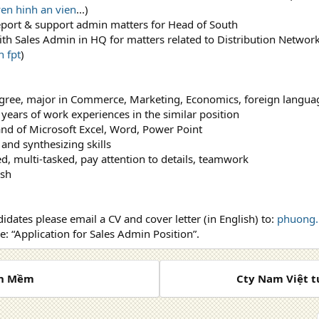
yen hinh an vien
...)
eport & support admin matters for Head of South
ith Sales Admin in HQ for matters related to Distribution Network
h fpt
)
egree, major in Commerce, Marketing, Economics, foreign langua
e years of work experiences in the similar position
d of Microsoft Excel, Word, Power Point
and synthesizing skills
ed, multi-tasked, pay attention to details, teamwork
ish
idates please email a CV and cover letter (in English) to:
phuong.
e: “Application for Sales Admin Position”.
ần Mềm
Cty Nam Việt t