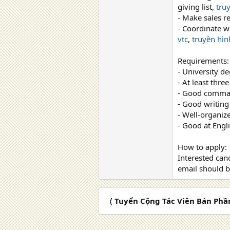
giving list,
tru
- Make sales r
- Coordinate w
vtc
,
truyền hìn
Requirements:
- University d
- At least thre
- Good comman
- Good writing 
- Well-organiz
- Good at Engl
How to apply:
Interested cand
email should b
〈 Tuyển Cộng Tác Viên Bán Ph