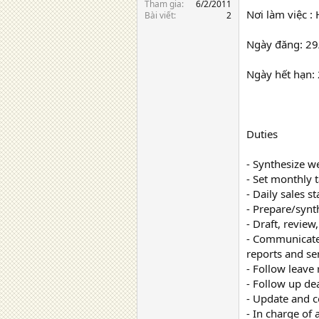
Tham gia
6/2/2011
Nơi làm việc :
Bài viết
2
Ngày đăng: 2
Ngày hết hạn:
Duties
- Synthesize w
- Set monthly t
- Daily sales 
- Prepare/synt
- Draft, review
- Communicate 
reports and s
- Follow leave
- Follow up d
- Update and c
- In charge of