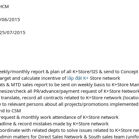
 HCM
9/06/2015
 25/07/2015
eekly/monthly report & plan of all K+Store/SIS & send to Concep
arget and calculate incentive of
lắp đặt K+
Store network
stats & MTD sales report to be sent on weekly basis to K+Store M
hesize/check all PR/advance/payment request of K+Store Networ
, translate, record all contracts related to K+Store network (locatio
to relevant persons about all projects/promotions implemented i
end to CSM
 request & monthly work attendance of K+Store network
eadline & record mistakes made by K+Store network
oordinate with related depts to solve issues related to K+Store n
 admin matters for Direct Sales Network & South sales team (unifor