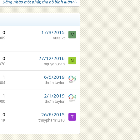
Đăng nhập một phát, tha hồ bình luận^^
0
17/3/2015
V
909
vutaikt
0
27/12/2016
N
870
nguyen_dan
1
6/5/2019
604
thơm taylor
1
2/1/2019
900
thơm taylor
0
26/6/2015
T
1K
thuypham1210