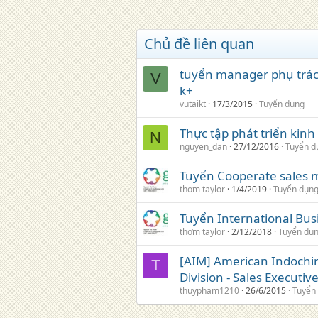
Chủ đề liên quan
tuyển manager phụ trách
V
k+
vutaikt
17/3/2015
Tuyển dụng
Thực tập phát triển kin
N
nguyen_dan
27/12/2016
Tuyển d
Tuyển Cooperate sales 
thơm taylor
1/4/2019
Tuyển dụn
Tuyển International Bu
thơm taylor
2/12/2018
Tuyển dụ
[AIM] American Indochi
T
Division - Sales Executiv
thuypham1210
26/6/2015
Tuyển