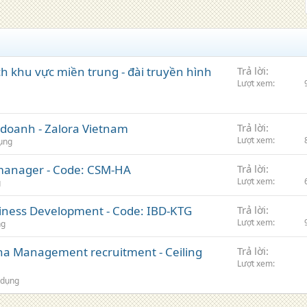
 khu vực miền trung - đài truyền hình
Trả lời
Lượt xem
h doanh - Zalora Vietnam
Trả lời
Lượt xem
ụng
manager - Code: CSM-HA
Trả lời
Lượt xem
g
siness Development - Code: IBD-KTG
Trả lời
Lượt xem
ng
na Management recruitment - Ceiling
Trả lời
Lượt xem
e
 dụng