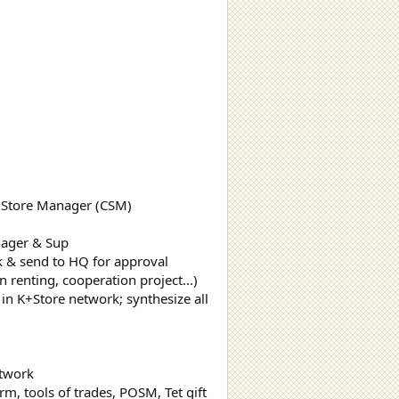
t Store Manager (CSM)
anager & Sup
k & send to HQ for approval
n renting, cooperation project...)
n K+Store network; synthesize all
etwork
m, tools of trades, POSM, Tet gift