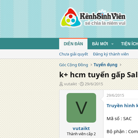
DIỄN ĐÀN
BÀI MỚI
TIỆN ÍC
Chưa giải quyết
Đăng ký thành viên
Góc Cộng Đồng
Tuyển dụng
k+ hcm tuyển gấp Sal
T
N
vutaikt
29/6/2015
á
g
c
à
29/6/2015
g
y
V
Truyền hình 
i
đ
ả
ă
n
Mã số : SAC
g
vutaikt
Bộ phận : Com
Thành viên cấp 2