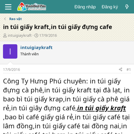
Đăng nhập
Đăng ký
Rao vặt
in túi giấy kraft,in túi giấy đựng cafe
T
N
intuigiaykraft
17/9/2016
á
g
c
à
intuigiaykraft
I
g
y
Thành viên
i
đ
ả
ă
n
17/9/2016
#1
g
Công Ty Hưng Phú chuyên: in túi giấy
đựng cà phê,in túi giấy kraft tại đà lạt, in
bao bì túi giấy krap,in túi giấy cà phê giá
rẻ,in túi giây đựng café,
in túi giấy kraft
,bao bì café giấy giá rẻ,in túi giấy café tại
lâm đồng,in túi giấy café tai đồng nai,in