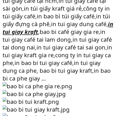
túi giấy café tại hcm,in túi giấy café tại
sài gòn,in túi giấy kraft giá rẻ,công ty in
túi giấy café,in bao bì túi giấy café,in túi
giấy đựng cà phê,in tui giay dung café,
in
tui giay kraft
,bao bi café giay gia re,in
tui giay café tai lam dong,in tui giay café
tai dong nai,in tui giay café tai sai gon,in
tui giay kraft gia re,cong ty in tui giay ca
phe,in bao bi tui giay café,in tui giay
dung ca phe, bao bi tui giay kraft,in bao
bi ca phe giay …