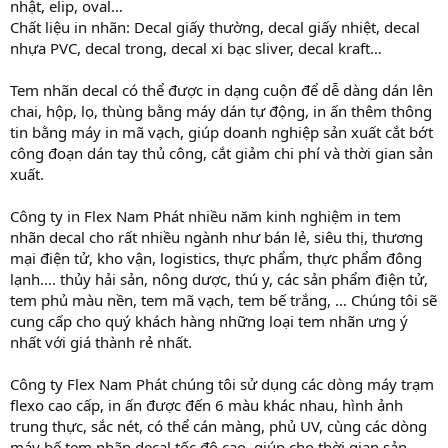
nhật, elip, oval…
Chất liệu in nhãn: Decal giấy thường, decal giấy nhiệt, decal
nhựa PVC, decal trong, decal xi bạc sliver, decal kraft…
Tem nhãn decal có thể được in dạng cuộn để dễ dàng dán lên
chai, hộp, lọ, thùng bằng máy dán tự động, in ấn thêm thông
tin bằng máy in mã vạch, giúp doanh nghiệp sản xuất cắt bớt
công đoạn dán tay thủ công, cắt giảm chi phí và thời gian sản
xuất.
Công ty in Flex Nam Phát nhiều năm kinh nghiệm in tem
nhãn decal cho rất nhiều ngành như bán lẻ, siêu thị, thương
mại điện tử, kho vận, logistics, thực phẩm, thực phẩm đông
lạnh…. thủy hải sản, nông dược, thú y, các sản phẩm điện tử,
tem phủ màu nền, tem mã vạch, tem bế trắng, … Chúng tôi sẽ
cung cấp cho quý khách hàng những loại tem nhãn ưng ý
nhất với giá thành rẻ nhất.
Công ty Flex Nam Phát chúng tôi sử dụng các dòng máy trạm
flexo cao cấp, in ấn được đến 6 màu khác nhau, hình ảnh
trung thực, sắc nét, có thể cán màng, phủ UV, cùng các dòng
máy bế tem nhãn decal tốc độ cao, giúp cho thời gian sản