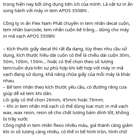
trọng hiện nay bởi ứng dụng tiện ích của mình. Là vật tư in ấn
song hành với máy in tem APOS 350BN .
Công ty in ấn Flex Nam Phát chuyên in tem nhãn decal cuộn,
tem nhãn barcode, tem nhãn cuộn bế trắng… dùng cho máy
in mã vạch APOS 350BN
– Kích thước giấy decal thì rất đa dạng, tùy theo nhu cầu sử
dụng, kích thước hiều dài cuộn có thể là chiều dài cuộn 30m,
50m, 100m, 150m… hoặc có thể chọn theo số lượng
tem/cuộn dựa trên sự phù hợp khi kết hợp với máy in mã
vạch đang sử dụng, khả năng chứa giấy của mỗi máy là khác
nhau.
– Bế tem nhãn theo kích thước yêu cầu, có đường răng cưa
giúp dễ xé tem khi dán.
Lõi giấy có thể chọn 26mm, 45mm hoặc 76mm.
– Khi in tem nhãn mã vạch có thể dùng loại mực in mã vạch
wax, wax resin, resin sẽ cho chất lượng bám dính tốt, không
bị trầy xước
Công nghệ in tem nhãn flexo nhiều màu, giá thành càng giảm
khi in số lượng càng nhiều, có thể in bế hình tròn, hình chữ