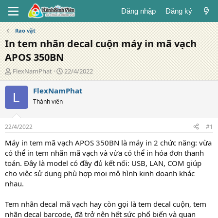
Đăng nhập
Đăng ký
Rao vặt
In tem nhãn decal cuộn máy in mã vạch
APOS 350BN
T
N
FlexNamPhat
22/4/2022
á
g
c
à
FlexNamPhat
g
y
Thành viên
i
đ
ả
ă
n
22/4/2022
#1
g
Máy in tem mã vạch APOS 350BN là máy in 2 chức năng: vừa
có thể in tem nhãn mã vạch và vừa có thể in hóa đơn thanh
toán. Đây là model có đầy đủ kết nối: USB, LAN, COM giúp
cho việc sử dụng phù hợp mọi mô hình kinh doanh khác
nhau.
Tem nhãn decal mã vạch hay còn gọi là tem decal cuộn, tem
nhãn decal barcode, đã trở nên hết sức phổ biến và quan