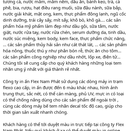
tương cà, nước mắm, mắm nêm, dầu ăn, bánh kẹo, trà, cà
phê, bia, rượu, hạt điều rang muối, sữa đậu nành, sữa bắp,
nước giải khát, mật ong, kem, thực phẩm đông lạnh, ngũ cốc
dinh dưỡng, trái cây sấy, mít sấy, khô bò, khô gà…. các sản
phẩm hóa mỹ phẩm làm đẹp như dầu gội, sữa tắm, nước
giặt, nước rửa tay, nước rửa chén, serum dưỡng da, tinh dầu,
nước súc miệng, kem body, kem face, thực phẩm chức năng,
… các sản phẩm thủy hải sản như cát thát lát, … các sản phẩm
hóa nông, thuốc thú y như phân bón rễ, thức ăn cho tôm…
các sản phẩm công nghiệp như dầu nhớt, lốp xe, điện tử…
Chúng tôi sẽ cung cấp cho quý khách hàng những loại tem
nhãn ưng ý nhất với giá thành rẻ nhất.
Công ty in ấn Flex Nam Phát sử dụng các dòng máy in trạm
flexo cao cấp, in ấn được đến 6 màu khác nhau, hình ảnh
trung thực, sắc nét, có thể cán màng, phủ UV, mực in có loại
có thể chống nắng dùng cho các sản phẩm để ngoài trời ,
cùng các dòng máy bế tem nhãn decal tốc độ cao, giúp cho
thời gian sản xuất nhanh chóng.
Khách hàng có thể tới duyệt màu in trực tiếp tại công ty Flex
Nam Phát. Nếu quý khách ở xa có thể duyệt màu in online