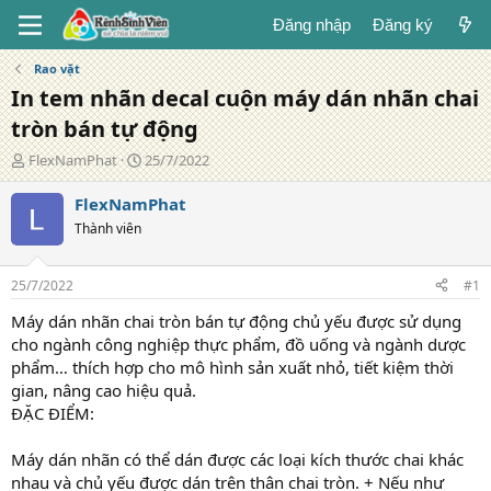
Đăng nhập
Đăng ký
Rao vặt
In tem nhãn decal cuộn máy dán nhãn chai
tròn bán tự động
T
N
FlexNamPhat
25/7/2022
á
g
c
à
FlexNamPhat
g
y
Thành viên
i
đ
ả
ă
n
25/7/2022
#1
g
Máy dán nhãn chai tròn bán tự động chủ yếu được sử dụng
cho ngành công nghiệp thực phẩm, đồ uống và ngành dược
phẩm… thích hợp cho mô hình sản xuất nhỏ, tiết kiệm thời
gian, nâng cao hiệu quả.
ĐẶC ĐIỂM:
Máy dán nhãn có thể dán được các loại kích thước chai khác
nhau và chủ yếu được dán trên thân chai tròn. + Nếu như