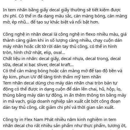
In tem nhãn bằng giấy decal giấy thường sẽ tiết kiệm được
chi phí. Có thể in đa dạng màu sắc, cán màng bóng, cán màng
mờ, ép nhũ… để tạo sự khác biệt và nổi bật hơn.
Công nghệ in nhãn decal là công nghệ in flexo nhiều màu, giá
thành càng giảm khi in số lượng càng nhiều, chạy cuộn dán
máy nhãn hoắc cắt tờ rời dán tay thủ công, có thể in hình
tròn, hình chữ nhật, elip, oval…
Chất liệu in nhãn: decal giấy, decal nhựa, decal trong, decal
sữa, decal xi bạc sliver, decal kraft…
Có thể cán màng bóng hoặc cán màng mờ để tạo độ bền và
ép kim, phun UV để tăng tính thẩm mỹ tem nhãn
Tem nhãn decal dùng cho máy dán nhãn chai tròn bán tự
động có thể được in dạng cuộn để dán lên chai, hũ, hộp, lọ,
thùng bằng máy dán tự động, in ấn thêm thông tin bằng máy
in mã vạch, giúp doanh nghiệp sản xuất cắt bớt công đoạn
dán tay thủ công, cắt giảm chi phí và thời gian sản xuất.
Công ty in Flex Nam Phát nhiều năm kinh nghiệm in tem
nhãn decal cho rất nhiều sản phẩm như thực phẩm, tương ớt,