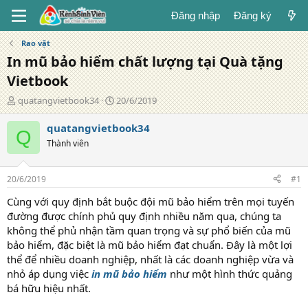
Đăng nhập
Đăng ký
Rao vặt
In mũ bảo hiểm chất lượng tại Quà tặng
Vietbook
T
N
quatangvietbook34
20/6/2019
á
g
c
à
quatangvietbook34
Q
g
y
Thành viên
i
đ
ả
ă
n
20/6/2019
#1
g
Cùng với quy định bắt buộc đội mũ bảo hiểm trên mọi tuyến
đường được chính phủ quy định nhiều năm qua, chúng ta
không thể phủ nhận tầm quan trọng và sự phổ biến của mũ
bảo hiểm, đặc biệt là mũ bảo hiểm đạt chuẩn. Đây là một lợi
thể để nhiều doanh nghiệp, nhất là các doanh nghiệp vừa và
nhỏ áp dụng việc
in mũ bảo hiểm
như một hình thức quảng
bá hữu hiệu nhất.