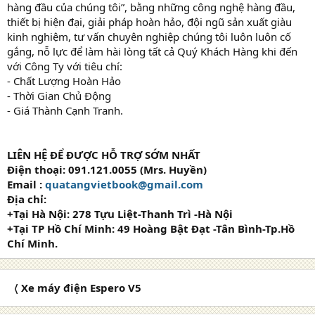
hàng đầu của chúng tôi”, bằng những công nghệ hàng đầu,
thiết bị hiện đại, giải pháp hoàn hảo, đội ngũ sản xuất giàu
kinh nghiệm, tư vấn chuyên nghiệp chúng tôi luôn luôn cố
gắng, nỗ lực để làm hài lòng tất cả Quý Khách Hàng khi đến
với Công Ty với tiêu chí:
- Chất Lượng Hoàn Hảo
- Thời Gian Chủ Động
- Giá Thành Cạnh Tranh.
LIÊN HỆ ĐỂ ĐƯỢC HỖ TRỢ SỚM NHẤT
Điện thoại: 091.121.0055 (Mrs. Huyền)
Email :
quatangvietbook@gmail.com
Địa chỉ:
+Tại Hà Nội: 278 Tựu Liệt-Thanh Trì -Hà Nội
+Tại TP Hồ Chí Minh: 49 Hoàng Bật Đạt -Tân Bình-Tp.Hồ
Chí Minh.
〈 Xe máy điện Espero V5