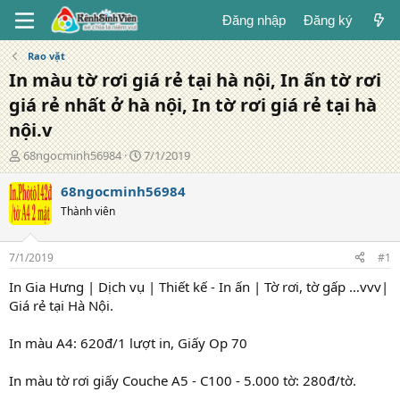
Đăng nhập
Đăng ký
Rao vặt
In màu tờ rơi giá rẻ tại hà nội, In ấn tờ rơi
giá rẻ nhất ở hà nội, In tờ rơi giá rẻ tại hà
nội.v
T
N
68ngocminh56984
7/1/2019
á
g
c
à
68ngocminh56984
g
y
Thành viên
i
đ
ả
ă
n
7/1/2019
#1
g
In Gia Hưng | Dịch vụ | Thiết kế - In ấn | Tờ rơi, tờ gấp …vvv|
Giá rẻ tại Hà Nội.
In màu A4: 620đ/1 lượt in, Giấy Op 70
In màu tờ rơi giấy Couche A5 - C100 - 5.000 tờ: 280đ/tờ.