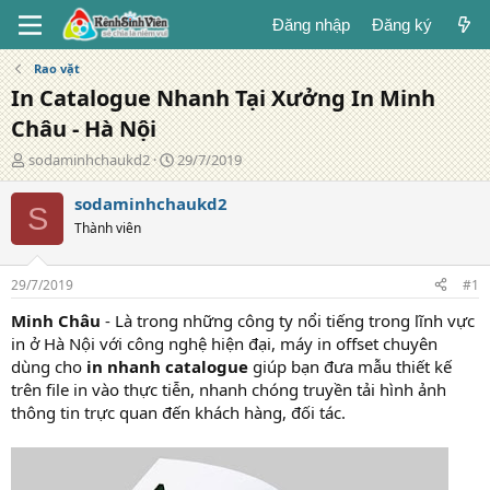
Đăng nhập
Đăng ký
Rao vặt
In Catalogue Nhanh Tại Xưởng In Minh
Châu - Hà Nội
T
N
sodaminhchaukd2
29/7/2019
á
g
c
à
sodaminhchaukd2
S
g
y
Thành viên
i
đ
ả
ă
n
29/7/2019
#1
g
Minh Châu
- Là trong những công ty nổi tiếng trong lĩnh vực
in ở Hà Nội với công nghệ hiện đại, máy in offset chuyên
dùng cho
in nhanh catalogue
giúp bạn đưa mẫu thiết kế
trên file in vào thực tiễn, nhanh chóng truyền tải hình ảnh
thông tin trực quan đến khách hàng, đối tác.