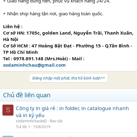
+ Giao hàng đúng hẹn, phục vụ khách hàng 24/24.
+ Nhận ship hàng tận nơi, giao hàng toàn quốc.
Liên hệ :
Cơ sở HN: 1705c, golden Land, Nguyễn Trãi, Thanh Xuân,
Hà Nội
Cơ Sở HCM : 47 Hoàng Bật Đạt - Phường 15 - Q.Tân Bình -
TP Hồ Chí Minh
Tel : 0978.891.148 (Mrs.Hoài) - Mail :
sodaminhchau@gmail.com
Đăng nhập một phát, tha hồ bình luận^^
Chủ đề liên quan
Công ty in giá rẻ : in folder, in catalogue nhanh
S
và in kỷ yếu
sodaminhchaukd2
Rao vặt
Trả lời
1
15/8/2019