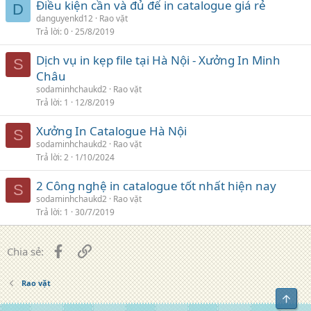
Điều kiện cần và đủ để in catalogue giá rẻ
D
danguyenkd12
Rao vặt
Trả lời
0
25/8/2019
Dịch vụ in kẹp file tại Hà Nội - Xưởng In Minh
S
Châu
sodaminhchaukd2
Rao vặt
Trả lời
1
12/8/2019
Xưởng In Catalogue Hà Nội
S
sodaminhchaukd2
Rao vặt
Trả lời
2
1/10/2024
2 Công nghệ in catalogue tốt nhất hiện nay
S
sodaminhchaukd2
Rao vặt
Trả lời
1
30/7/2019
Facebook
Liên kết
Chia sẻ:
Rao vặt
Top